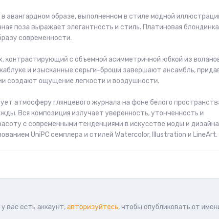
в авангардном образе, выполненном в стиле модной иллюстраци
нная поза выражает элегантность и стиль. Платиновая блондинка
бразу современности.
х, контрастирующий с объемной асимметричной юбкой из волано
 каблуке и изысканные серьги-броши завершают ансамбль, прида
ии создают ощущение легкости и воздушности.
ует атмосферу глянцевого журнала на фоне белого пространств
жды. Вся композиция излучает уверенность, утонченность и
расоту с современными тенденциями в искусстве моды и дизайна
нием UniPC семплера и стилей Watercolor, Illustration и LineArt.
у вас есть аккаунт,
авторизуйтесь
, чтобы опубликовать от имен