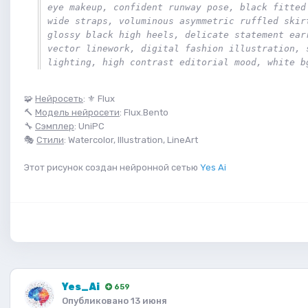
eye makeup, confident runway pose, black fitted 
wide straps, voluminous asymmetric ruffled skirt
glossy black high heels, delicate statement earr
vector linework, digital fashion illustration, s
lighting, high contrast editorial mood, white b
🧩
Нейросеть
: ⚜️ Flux
🔨
Модель нейросети
: Flux.Bento
🔧
Сэмплер
: UniPC
🎭
Стили
: Watercolor, Illustration, LineArt
Этот рисунок создан нейронной сетью
Yes Ai
Yes_Ai
659
Опубликовано
13 июня