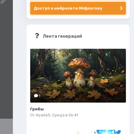
Доступ к нейросети Midjourney
Лента генераций
1
Грибы
От
iliya665
,
Среда в 06:41