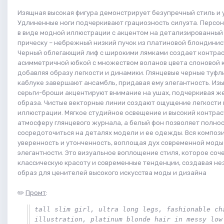
Изящная высокая фигура демонстрирует безупречный стиль и 
Удлиненные ноги подчеркивают грациозность силуэта. Перс
в виде модной иллюстрации с акцентом на детализированный 
прическу – небрежный низкий пучок из платиновой блондинис
Черный облегающий лиф с широкими лямками создает контрас
асимметричной юбкой с множеством воланов цвета слоновой к
добавляя образу легкости и динамики. Глянцевые черные туфл
каблуке завершают ансамбль, придавая ему элегантность. Из
серьги-броши акцентируют внимание на ушах, подчеркивая ж
образа. Чистые векторные линии создают ощущение легкости
иллюстрации. Мягкое студийное освещение и высокий контра
атмосферу глянцевого журнала, а белый фон позволяет полно
сосредоточиться на деталях модели и ее одежды. Вся композ
уверенность и утонченность, воплощая дух современной моды
элегантности. Это визуальное воплощение стиля, которое соче
классическую красоту и современные тенденции, создавая н
образ для ценителей высокого искусства моды и дизайна
✏️
Промт
:
tall slim girl, ultra long legs, fashionable cha
illustration, platinum blonde hair in messy low 