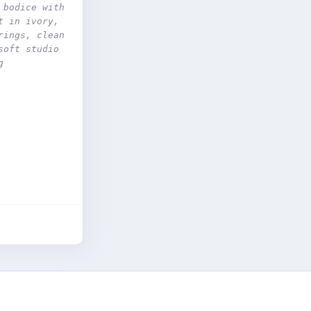
bodice with 
 in ivory, 
ings, clean 
oft studio 
g 