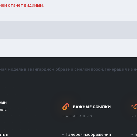
чем станет видимым.
ная модель в авангардном образе и смелой позой. Генерация из н
зным
ВАЖНЫЕ ССЫЛКИ
екта.
НАВИГАЦИЯ
Р
Галерея изображений
ть в