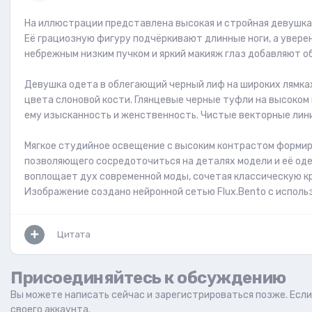
На иллюстрации представлена высокая и стройная девушка 
Её грациозную фигуру подчёркивают длинные ноги, а увере
небрежным низким пучком и яркий макияж глаз добавляют о
Девушка одета в облегающий черный лиф на широких лямка
цвета слоновой кости. Глянцевые черные туфли на высоком
ему изысканность и женственность. Чистые векторные лин
Мягкое студийное освещение с высоким контрастом формир
позволяющего сосредоточиться на деталях модели и её оде
воплощает дух современной моды, сочетая классическую к
Изображение создано нейронной сетью Flux.Bento с использова
Цитата
Присоединяйтесь к обсуждению
Вы можете написать сейчас и зарегистрироваться позже. Если 
своего аккаунта.