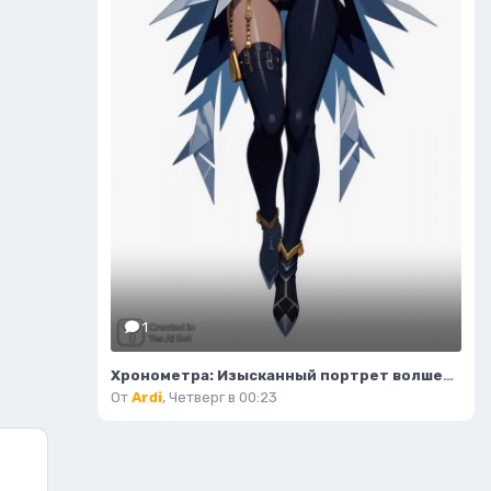
1
Хронометра: Изысканный портрет волшебницы времени и моды. Изображение из нейронной сети Flux Ai
От
Ardi
,
Четверг в 00:23