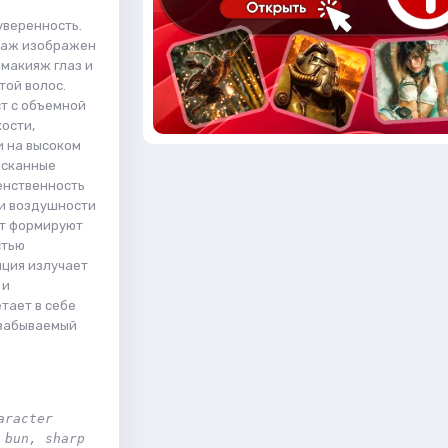
уверенность.
онаж изображен
макияж глаз и
той волос.
т с объемной
ости,
и на высоком
ысканные
енственность
 и воздушности
ст формируют
стью
иция излучает
 и
тает в себе
езабываемый
racter 
bun, sharp 