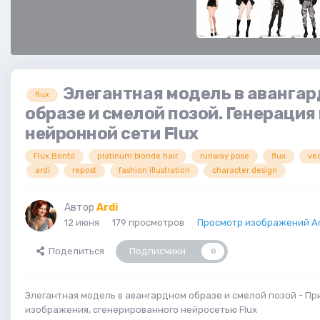
Элегантная модель в аванга
flux
образе и смелой позой. Генерация
нейронной сети Flux
Flux.Bento
platinum blonde hair
runway pose
flux
vec
ardi
repost
fashion illustration
character design
Автор
Ardi
12 июня
179 просмотров
Просмотр изображений Ar
Поделиться
Подписчики
0
Элегантная модель в авангардном образе и смелой позой - П
изображения, сгенерированного нейросетью Flux