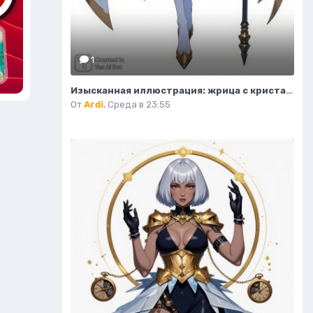
1
Изысканная иллюстрация: жрица с кристальным посохом и волшебным светом. Нейронная сеть Flux.1
От
Ardi
,
Среда в 23:55