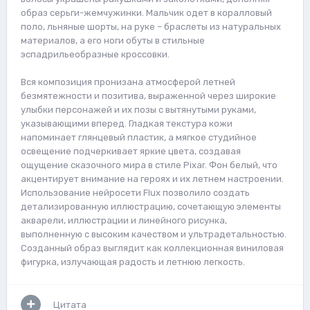
образ серьги-жемчужинки. Мальчик одет в коралловый
поло, льняные шорты, на руке – браслеты из натуральных
материалов, а его ноги обуты в стильные
эспадрильеобразные кроссовки.
Вся композиция пронизана атмосферой летней
безмятежности и позитива, выраженной через широкие
улыбки персонажей и их позы с вытянутыми руками,
указывающими вперед. Гладкая текстура кожи
напоминает глянцевый пластик, а мягкое студийное
освещение подчеркивает яркие цвета, создавая
ощущение сказочного мира в стиле Pixar. Фон белый, что
акцентирует внимание на героях и их летнем настроении.
Использование нейросети Flux позволило создать
детализированную иллюстрацию, сочетающую элементы
акварели, иллюстрации и линейного рисунка,
выполненную с высоким качеством и ультрадетальностью.
Созданный образ выглядит как коллекционная виниловая
фигурка, излучающая радость и летнюю легкость.
Цитата