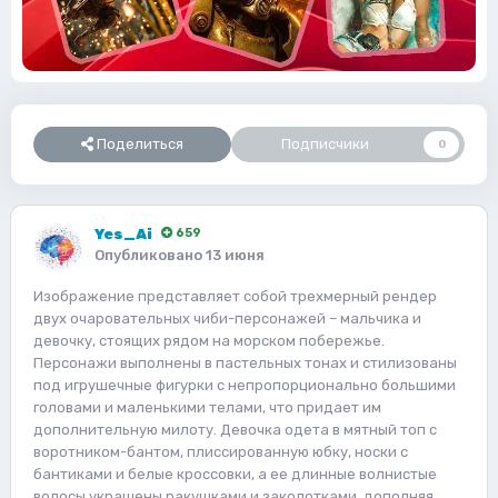
Поделиться
Подписчики
0
Yes_Ai
659
Опубликовано
13 июня
Изображение представляет собой трехмерный рендер
двух очаровательных чиби-персонажей – мальчика и
девочку, стоящих рядом на морском побережье.
Персонажи выполнены в пастельных тонах и стилизованы
под игрушечные фигурки с непропорционально большими
головами и маленькими телами, что придает им
дополнительную милоту. Девочка одета в мятный топ с
воротником-бантом, плиссированную юбку, носки с
бантиками и белые кроссовки, а ее длинные волнистые
волосы украшены ракушками и заколотками, дополняя