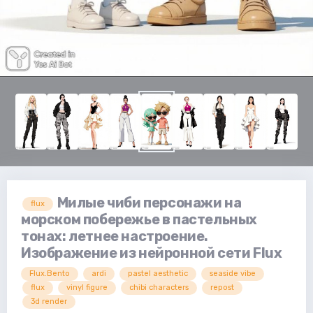
Милые чиби персонажи на
flux
морском побережье в пастельных
тонах: летнее настроение.
Изображение из нейронной сети Flux
Flux.Bento
ardi
pastel aesthetic
seaside vibe
flux
vinyl figure
chibi characters
repost
3d render