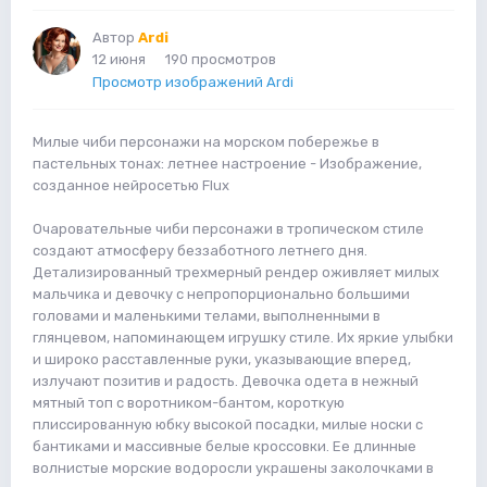
Автор
Ardi
12 июня
190 просмотров
Просмотр изображений Ardi
Милые чиби персонажи на морском побережье в
пастельных тонах: летнее настроение - Изображение,
созданное нейросетью Flux
Очаровательные чиби персонажи в тропическом стиле
создают атмосферу беззаботного летнего дня.
Детализированный трехмерный рендер оживляет милых
мальчика и девочку с непропорционально большими
головами и маленькими телами, выполненными в
глянцевом, напоминающем игрушку стиле. Их яркие улыбки
и широко расставленные руки, указывающие вперед,
излучают позитив и радость. Девочка одета в нежный
мятный топ с воротником-бантом, короткую
плиссированную юбку высокой посадки, милые носки с
бантиками и массивные белые кроссовки. Ее длинные
волнистые морские водоросли украшены заколочками в