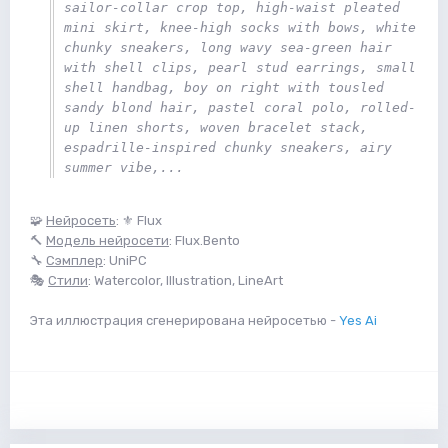
sailor-collar crop top, high-waist pleated 
mini skirt, knee-high socks with bows, white 
chunky sneakers, long wavy sea-green hair 
with shell clips, pearl stud earrings, small 
shell handbag, boy on right with tousled 
sandy blond hair, pastel coral polo, rolled-
up linen shorts, woven bracelet stack, 
espadrille-inspired chunky sneakers, airy 
summer vibe,... 
🧩
Нейросеть
: ⚜️ Flux
🔨
Модель нейросети
: Flux.Bento
🔧
Сэмплер
: UniPC
🎭
Стили
: Watercolor, Illustration, LineArt
Эта иллюстрация сгенерирована нейросетью -
Yes Ai