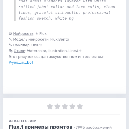
coat dress elements layered with white 
ruffled jabot collar and lace cuffs, clean 
lines, graceful silhouette, professional 
fashion sketch, white bg 
🧩
Нейросеть
: ⚜️ Flux
🔨
Модель нейросети
: Flux.Bento
🔧
Сэмплер
: UniPC
🎭
Стили
: Watercolor, Illustration, LineArt
Этот рисунок создан искусственным интеллектом:
@yes_ai_bot
ИЗ КАТЕГОРИИ:
Flux.1 примеры промтов
· 7998 изображений