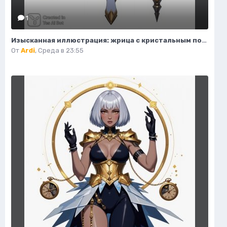
1
Изысканная иллюстрация: жрица с кристальным посохом и волшебным светом. Нейронная сеть Flux.1
От
Ardi
,
Среда в 23:55