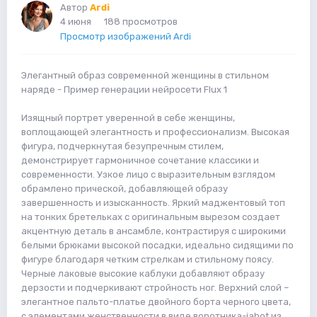
Автор
Ardi
4 июня
188 просмотров
Просмотр изображений Ardi
Элегантный образ современной женщины в стильном
наряде - Пример генерации нейросети Flux 1
Изящный портрет уверенной в себе женщины,
воплощающей элегантность и профессионализм. Высокая
фигура, подчеркнутая безупречным стилем,
демонстрирует гармоничное сочетание классики и
современности. Узкое лицо с выразительным взглядом
обрамлено прической, добавляющей образу
завершенность и изысканность. Яркий маджентовый топ
на тонких бретельках с оригинальным вырезом создает
акцентную деталь в ансамбле, контрастируя с широкими
белыми брюками высокой посадки, идеально сидящими по
фигуре благодаря четким стрелкам и стильному поясу.
Черные лаковые высокие каблуки добавляют образу
дерзости и подчеркивают стройность ног. Верхний слой –
элегантное пальто-платье двойного борта черного цвета,
с элементами женственности в виде воротника-jabot из