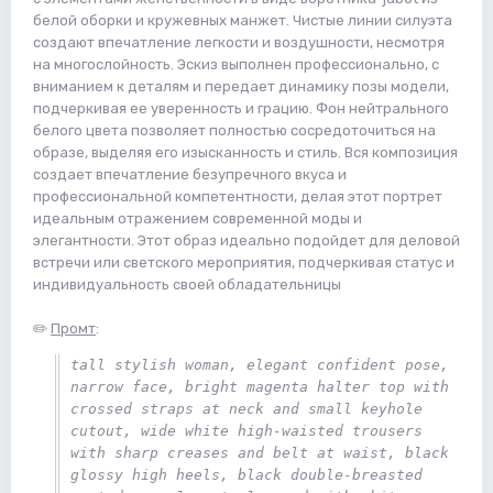
белой оборки и кружевных манжет. Чистые линии силуэта
создают впечатление легкости и воздушности, несмотря
на многослойность. Эскиз выполнен профессионально, с
вниманием к деталям и передает динамику позы модели,
подчеркивая ее уверенность и грацию. Фон нейтрального
белого цвета позволяет полностью сосредоточиться на
образе, выделяя его изысканность и стиль. Вся композиция
создает впечатление безупречного вкуса и
профессиональной компетентности, делая этот портрет
идеальным отражением современной моды и
элегантности. Этот образ идеально подойдет для деловой
встречи или светского мероприятия, подчеркивая статус и
индивидуальность своей обладательницы
✏️
Промт
:
tall stylish woman, elegant confident pose, 
narrow face, bright magenta halter top with 
crossed straps at neck and small keyhole 
cutout, wide white high-waisted trousers 
with sharp creases and belt at waist, black 
glossy high heels, black double-breasted 