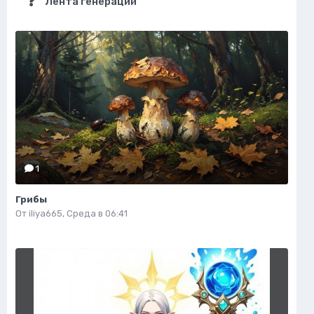
Лента генераций
1
Грибы
От
iliya665
,
Среда в 06:41