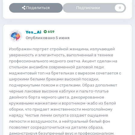
Поделиться
Подписчики
0
Yes_Ai
659
Опубликовано
5 июня
Изображен портрет стройной женщины, излучающей
уверенность и элегантность, выполненный в технике
профессионального модного скетча. Акцент сделан на
стильном ансамбле современной деловой леди:
маджентовый топ на бретельках с вырезом сочетается с
широкими белыми брюками высокой посадки,
подчеркнутыми поясом и стрелками. Образ дополняют
черные лаковые высокие каблуки и пальто-платье
двойного борта черного цвета, декорированное
кружевными манжетами и воротником-жабо из белой
оборки, что придает женственности многослойному
наряду. Чистые линии силуэта создают ощущение
легкости и воздушности, а нейтральный белый фон
позволяет сосредоточиться на деталях образа,
демонстрируя безупречный вкус и профессионализм.