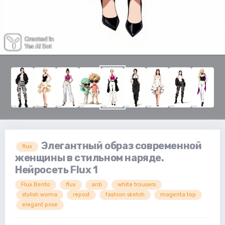
Элегантный образ современной
flux
женщины в стильном наряде.
Нейросеть Flux 1
Flux.Bento
flux
ardi
white trousers
stylish woma
repost
fashion sketch
magenta top
elegant pose