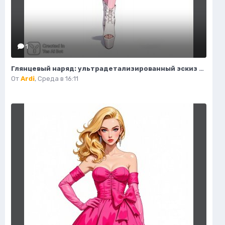
1
Глянцевый наряд: ультрадетализированный эскиз моды и гламура в стиле пастель. Картинка из нейронной сети Flux Ai
От
Ardi
,
Среда в 16:11