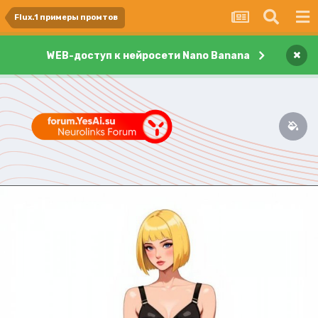
Flux.1 примеры промтов
×
WEB-доступ к нейросети Nano Banana