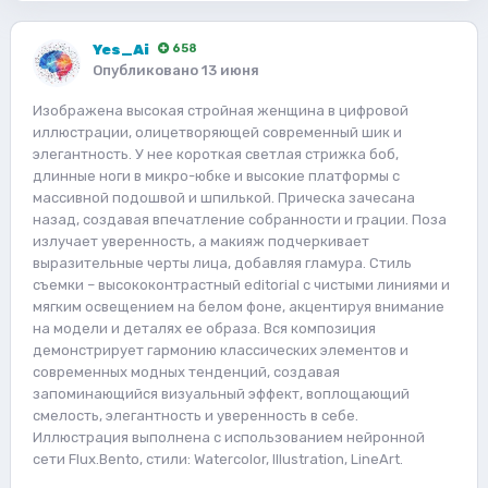
Yes_Ai
658
Опубликовано
13 июня
Изображена высокая стройная женщина в цифровой
иллюстрации, олицетворяющей современный шик и
элегантность. У нее короткая светлая стрижка боб,
длинные ноги в микро-юбке и высокие платформы с
массивной подошвой и шпилькой. Прическа зачесана
назад, создавая впечатление собранности и грации. Поза
излучает уверенность, а макияж подчеркивает
выразительные черты лица, добавляя гламура. Стиль
съемки – высококонтрастный editorial с чистыми линиями и
мягким освещением на белом фоне, акцентируя внимание
на модели и деталях ее образа. Вся композиция
демонстрирует гармонию классических элементов и
современных модных тенденций, создавая
запоминающийся визуальный эффект, воплощающий
смелость, элегантность и уверенность в себе.
Иллюстрация выполнена с использованием нейронной
сети Flux.Bento, стили: Watercolor, Illustration, LineArt.