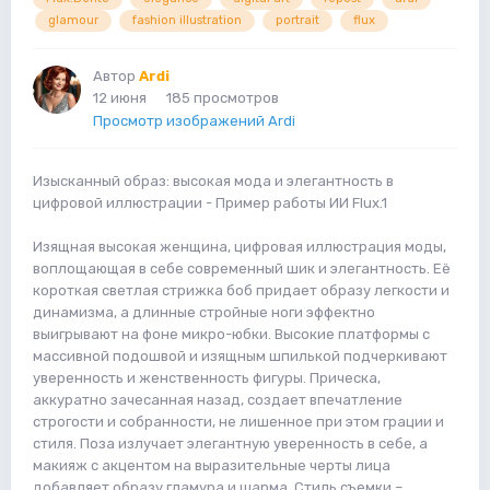
glamour
fashion illustration
portrait
flux
Автор
Ardi
12 июня
185 просмотров
Просмотр изображений Ardi
Изысканный образ: высокая мода и элегантность в
цифровой иллюстрации - Пример работы ИИ Flux.1
Изящная высокая женщина, цифровая иллюстрация моды,
воплощающая в себе современный шик и элегантность. Её
короткая светлая стрижка боб придает образу легкости и
динамизма, а длинные стройные ноги эффектно
выигрывают на фоне микро-юбки. Высокие платформы с
массивной подошвой и изящным шпилькой подчеркивают
уверенность и женственность фигуры. Прическа,
аккуратно зачесанная назад, создает впечатление
строгости и собранности, не лишенное при этом грации и
стиля. Поза излучает элегантную уверенность в себе, а
макияж с акцентом на выразительные черты лица
добавляет образу гламура и шарма. Стиль съемки –