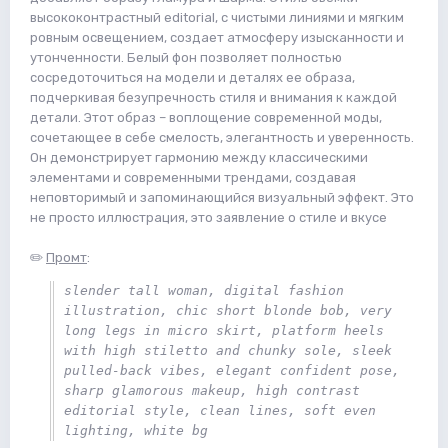
высококонтрастный editorial, с чистыми линиями и мягким
ровным освещением, создает атмосферу изысканности и
утонченности. Белый фон позволяет полностью
сосредоточиться на модели и деталях ее образа,
подчеркивая безупречность стиля и внимания к каждой
детали. Этот образ – воплощение современной моды,
сочетающее в себе смелость, элегантность и уверенность.
Он демонстрирует гармонию между классическими
элементами и современными трендами, создавая
неповторимый и запоминающийся визуальный эффект. Это
не просто иллюстрация, это заявление о стиле и вкусе
✏️
Промт
:
slender tall woman, digital fashion 
illustration, chic short blonde bob, very 
long legs in micro skirt, platform heels 
with high stiletto and chunky sole, sleek 
pulled-back vibes, elegant confident pose, 
sharp glamorous makeup, high contrast 
editorial style, clean lines, soft even 
lighting, white bg 