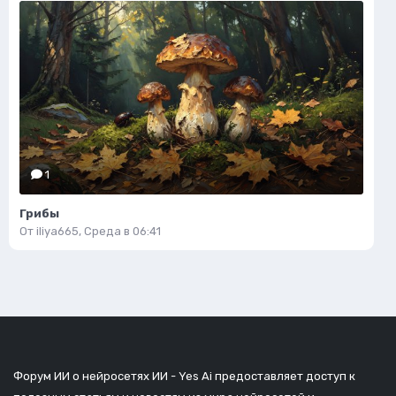
1
Грибы
От
iliya665
,
Среда в 06:41
Форум ИИ о нейросетях ИИ - Yes Ai предоставляет доступ к