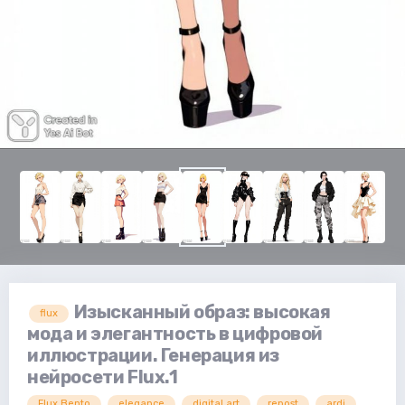
Изысканный образ: высокая
flux
мода и элегантность в цифровой
иллюстрации. Генерация из
нейросети Flux.1
Flux.Bento
elegance
digital art
repost
ardi