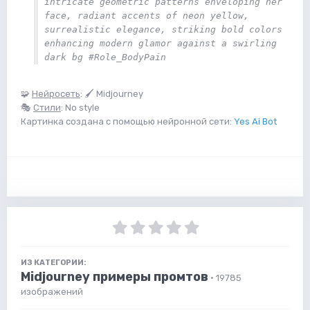
intricate geometric patterns enveloping her 
face, radiant accents of neon yellow, 
surrealistic elegance, striking bold colors 
enhancing modern glamor against a swirling 
dark bg #Role_BodyPain
🧩
Нейросеть
: 🖌 Midjourney
🎭
Стили
: No style
Картинка создана с помощью нейронной сети:
Yes Ai Bot
ИЗ КАТЕГОРИИ:
Midjourney примеры промтов
· 19785
изображений