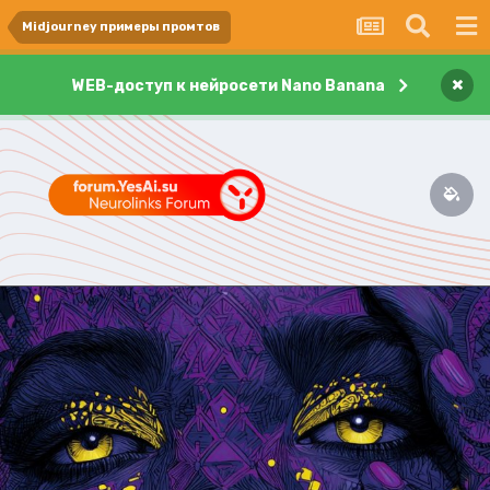
Midjourney примеры промтов
×
WEB-доступ к нейросети Nano Banana