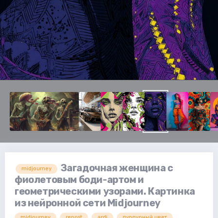
Загадочная женщина с
midjourney
фиолетовым боди-артом и
геометрическими узорами. Картинка
из нейронной сети Midjourney
midjourney
repost
ardi
пурпурный цвет