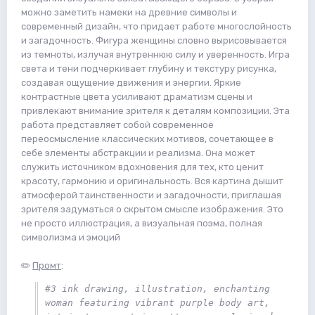
можно заметить намеки на древние символы и
современный дизайн, что придает работе многослойность
и загадочность. Фигура женщины словно вырисовывается
из темноты, излучая внутреннюю силу и уверенность. Игра
света и тени подчеркивает глубину и текстуру рисунка,
создавая ощущение движения и энергии. Яркие
контрастные цвета усиливают драматизм сцены и
привлекают внимание зрителя к деталям композиции. Эта
работа представляет собой современное
переосмысление классических мотивов, сочетающее в
себе элементы абстракции и реализма. Она может
служить источником вдохновения для тех, кто ценит
красоту, гармонию и оригинальность. Вся картина дышит
атмосферой таинственности и загадочности, приглашая
зрителя задуматься о скрытом смысле изображения. Это
не просто иллюстрация, а визуальная поэма, полная
символизма и эмоций
✏️
Промт
:
#3 ink drawing, illustration, enchanting 
woman featuring vibrant purple body art, 