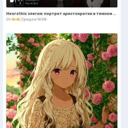
1
Неогothic элегия: портрет аристократки в темном величии библиотеки. Картинка из нейронной сети Миджорни
От
Ardi
,
Среда в 14:58