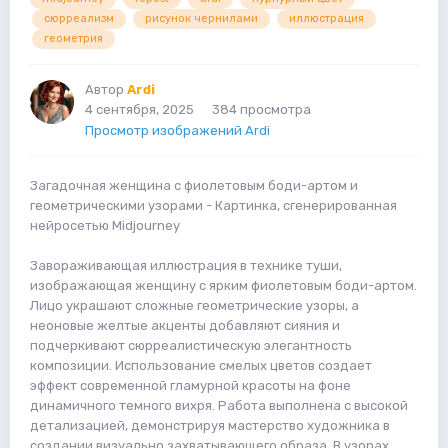
сюрреализм
рисунок чернилами
иллюстрация
геометрия
Автор
Ardi
4 сентября, 2025
384 просмотра
Просмотр изображений Ardi
Загадочная женщина с фиолетовым боди-артом и
геометрическими узорами - Картинка, сгенерированная
нейросетью Midjourney
Завораживающая иллюстрация в технике туши,
изображающая женщину с ярким фиолетовым боди-артом.
Лицо украшают сложные геометрические узоры, а
неоновые желтые акценты добавляют сияния и
подчеркивают сюрреалистическую элегантность
композиции. Использование смелых цветов создает
эффект современной гламурной красоты на фоне
динамичного темного вихря. Работа выполнена с высокой
детализацией, демонстрируя мастерство художника в
создании визуально захватывающего образа. В узорах