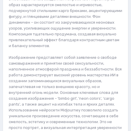
образ характеризуется смелостью и игривостью,
подчеркнутой стильными карго брюками, акцентирующими
фигуру, и глянцевыми деталями внешности. Фон
динамичен – он состоит из закручивающихся неоновых
узоров, усиливающих ощущение энергии и уверенности.
Композиция тщательно продумана, создавая визуально
привлекательный эффект благодаря контрастным цветам
и балансу элементов.
Изображение представляет собой заявление о свободе
самовыражения и принятии своей сексуальности,
наполненное атмосферой праздника и беззаботности. Вся
работа демонстрирует высокий уровень мастерства ИИ в
создании запоминающихся визуальных образов,
запечатлевая не только внешнюю красоту, но и
внутренний огонь модели. Основные ключевые слова для
создания изображения – 'bimbo girl', 'neon colors', 'cargo
pants', а также акцент на изгибах тела и ярких деталях.
Использование нейросети Midjourney позволило создать
уникальное произведение искусства, сочетающее в себе
смелость, эстетику и современные технологии. Это не
просто портрет, а визуальная интерпретация уверенности