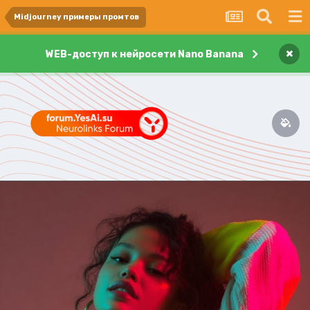
Midjourney примеры промтов
×
WEB-доступ к нейросети Nano Banana