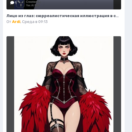
1
Лицо из глаз: сюрреалистическая иллюстрация в стиле минимализма. Нейронная сеть Миджорни
От
Ardi
,
Среда в 09:13