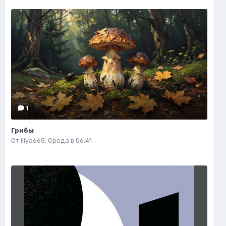
1
Грибы
От
iliya665
,
Среда в 06:41