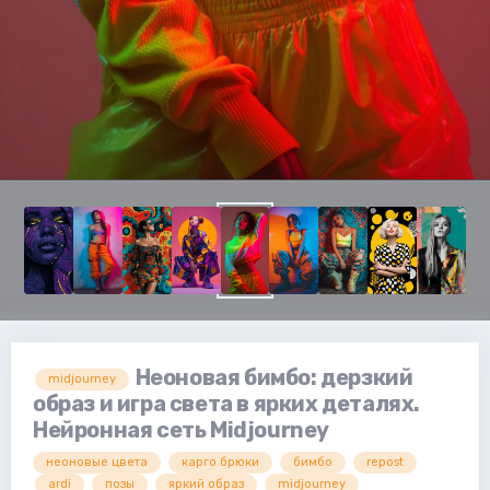
Неоновая бимбо: дерзкий
midjourney
образ и игра света в ярких деталях.
Нейронная сеть Midjourney
неоновые цвета
карго брюки
бимбо
repost
ardi
позы
яркий образ
midjourney