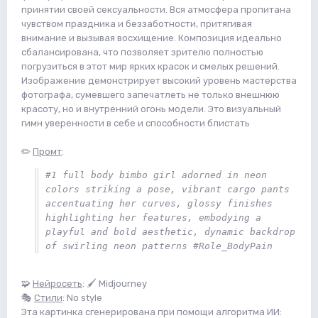
принятии своей сексуальности. Вся атмосфера пропитана
чувством праздника и беззаботности, притягивая
внимание и вызывая восхищение. Композиция идеально
сбалансирована, что позволяет зрителю полностью
погрузиться в этот мир ярких красок и смелых решений.
Изображение демонстрирует высокий уровень мастерства
фотографа, сумевшего запечатлеть не только внешнюю
красоту, но и внутренний огонь модели. Это визуальный
гимн уверенности в себе и способности блистать
✏️
Промт
:
#1 full body bimbo girl adorned in neon 
colors striking a pose, vibrant cargo pants 
accentuating her curves, glossy finishes 
highlighting her features, embodying a 
playful and bold aesthetic, dynamic backdrop 
of swirling neon patterns #Role_BodyPain
🧩
Нейросеть
: 🖌 Midjourney
🎭
Стили
: No style
Эта картинка сгенерирована при помощи алгоритма ИИ: