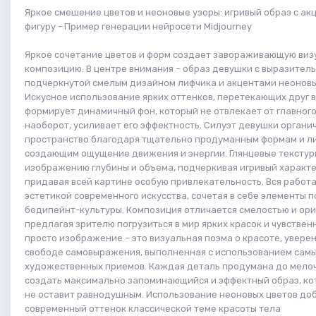
Яркое смешение цветов и неоновые узоры: игривый образ с ак
фигуру - Пример генерации нейросети Midjourney
Яркое сочетание цветов и форм создает завораживающую ви
композицию. В центре внимания – образ девушки с выразитель
подчеркнутой смелым дизайном лифчика и акцентами неоновы
Искусное использование ярких оттенков, перетекающих друг в
формирует динамичный фон, который не отвлекает от главного
наоборот, усиливает его эффектность. Силуэт девушки органич
пространство благодаря тщательно продуманным формам и л
создающим ощущение движения и энергии. Глянцевые тексту
изображению глубины и объема, подчеркивая игривый характ
придавая всей картине особую привлекательность. Вся работ
эстетикой современного искусства, сочетая в себе элементы п
бодипейнт-культуры. Композиция отличается смелостью и ори
предлагая зрителю погрузиться в мир ярких красок и чувственн
просто изображение – это визуальная поэма о красоте, увере
свободе самовыражения, выполненная с использованием сам
художественных приемов. Каждая деталь продумана до мелоч
создать максимально запоминающийся и эффектный образ, ко
не оставит равнодушным. Использование неоновых цветов до
современный оттенок классической теме красоты тела