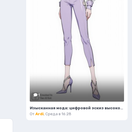
1
Изысканная мода: цифровой эскиз высокой детализации и безупречного стиля. Картинка из нейронной сети Flux
От
Ardi
,
Среда в 16:28