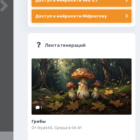
Доступ к нейросети Veo 3.1
Доступ к нейросети Midjourney
Лента генераций
1
Грибы
От
iliya665
,
Среда в 06:41