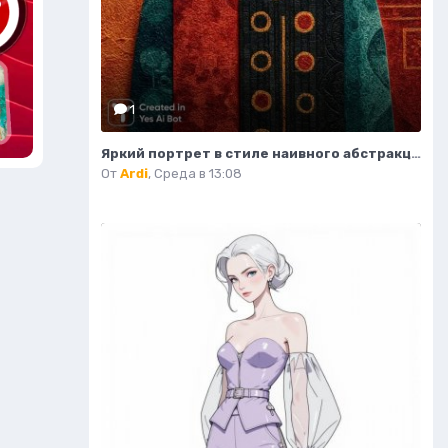
1
Яркий портрет в стиле наивного абстракционизма и африканского модернизма. Картинка из нейросети Midjourney
От
Ardi
,
Среда в 13:08