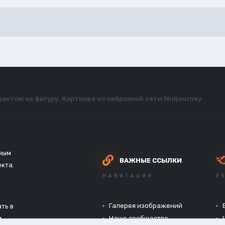
центом на фигуру. Картинка из нейронной сети Midjourney
зным
ВАЖНЫЕ ССЫЛКИ
екта.
НАВИГАЦИЯ
Р
Галерея изображений
ть в
и
Наше сообщество