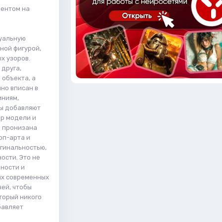
центом на
зуальную
ной фигурой,
х узоров.
 друга,
 объекта, а
но вписан в
иниям,
ры добавляют
ер модели и
а пронизана
оп-арта и
гинальностью,
ости. Это не
нности и
ых современных
ей, чтобы
торый никого
бавляет