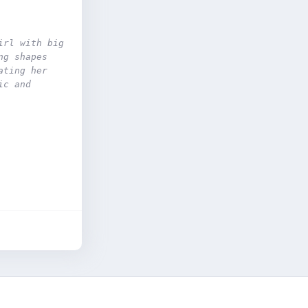
rl with big 
g shapes 
ting her 
c and 