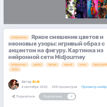
Яркое смешение цветов и
midjourney
неоновые узоры: игривый образ с
акцентом на фигуру. Картинка из
нейронной сети Midjourney
midjourney
patter
bimbo
repost
neon
body pain
color
Автор
Ardi
4 сентября, 2025
298 просмотров
Просмотр изобр
Поделиться
Подписчики
0