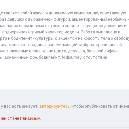
редставляет собой яркую и динамичную композицию, сочетающую
образ девушки с выраженной фигурой, акцентированный необычны
льзование насыщенных оттенков создает ощущение движения и
, подчеркивая игривый характер модели. Работа выполнена в
рта и бодипейнт-культуры, с акцентом на красоту тела и свобод
гинальностью, создавая запоминающийся образ, пронизанный
чал ключевые слова: яркие цвета, девушка, большой лифчик,
, динамичный фон, бодипейнт, Midjourney, отсутствие
у вас есть аккаунт,
авторизуйтесь
, чтобы опубликовать от имен
чем станет видимым.