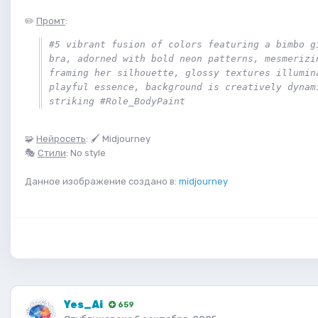
✏️
Промт
:
#5 vibrant fusion of colors featuring a bimbo gi
bra, adorned with bold neon patterns, mesmerizin
framing her silhouette, glossy textures illumina
playful essence, background is creatively dynami
striking #Role_BodyPaint
🧩
Нейросеть
: 🖌 Midjourney
🎭
Стили
: No style
Данное изображение создано в:
midjourney
Yes_Ai
659