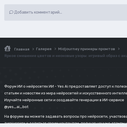
Добавить комментарий...
Галерея
Midjourney примеры промтов
Главная
Яркое смешение цветов и неоновые узоры: игривый образ с ак
Форум ИИ о нейросетях ИИ - Yes Ai предоставляет доступ к поле
статьям и новостям из мира нейросетей и искусственного интелл
Изучайте нейронные сети и создавайте генерации в ИИ-сервисе
@yes_ai_bot
На форуме вы можете задавать вопросы про нейросети, участвова
дискуссиях и делиться своим контентом, получая ценные отзывы 