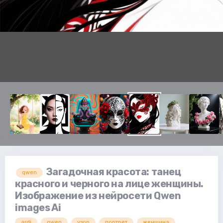
Загадочная красота: танец
qwen
красного и черного на лице женщины.
Изображение из нейросети Qwen
images Ai
ardi
qwen
узор
портрет
женщина