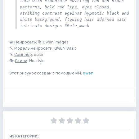
face with elaborate swirling red and black 
patterns, bold red lips, eyes closed, 
striking contrast against hypnotic black and 
white background, flowing hair adorned with 
intricate designs #Role_mask
🧩
Нейросеть
: 🐼 Qwen Images
🔨
Модель нейросети
: QWEN.Basic
🔧
Сэмплер
: euler
🎭
Стили
: No style
Этот рисунок создан с помощью ИИ:
qwen
ИЗ КАТЕГОРИИ: