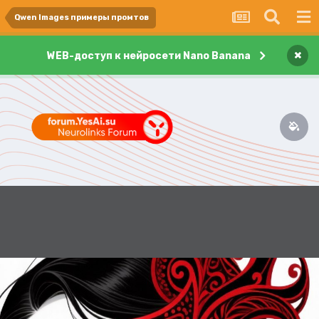
Qwen Images примеры промтов
×
WEB-доступ к нейросети Nano Banana