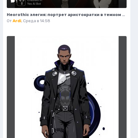
1
Неогothic элегия: портрет аристократки в темном величии библиотеки. Картинка из нейронной сети Миджорни
От
Ardi
,
Среда в 14:58