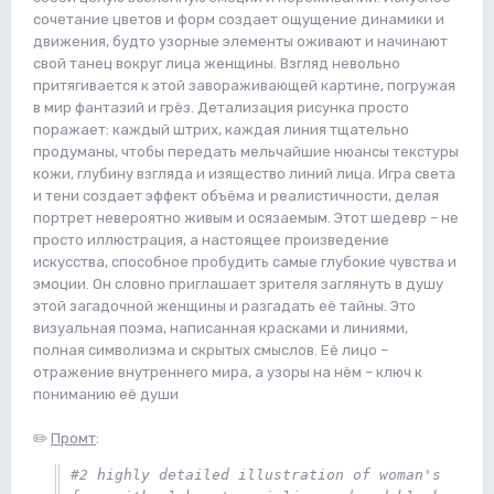
сочетание цветов и форм создает ощущение динамики и
движения, будто узорные элементы оживают и начинают
свой танец вокруг лица женщины. Взгляд невольно
притягивается к этой завораживающей картине, погружая
в мир фантазий и грёз. Детализация рисунка просто
поражает: каждый штрих, каждая линия тщательно
продуманы, чтобы передать мельчайшие нюансы текстуры
кожи, глубину взгляда и изящество линий лица. Игра света
и тени создает эффект объёма и реалистичности, делая
портрет невероятно живым и осязаемым. Этот шедевр – не
просто иллюстрация, а настоящее произведение
искусства, способное пробудить самые глубокие чувства и
эмоции. Он словно приглашает зрителя заглянуть в душу
этой загадочной женщины и разгадать её тайны. Это
визуальная поэма, написанная красками и линиями,
полная символизма и скрытых смыслов. Её лицо –
отражение внутреннего мира, а узоры на нём – ключ к
пониманию её души
✏️
Промт
:
#2 highly detailed illustration of woman's 