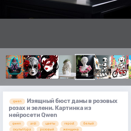
Изящный бюст дамы в розовых
qwen
розах и зелени. Картинка из
нейросети Qwen
qwen
ardi
цветы
repost
белый
скульптура
розовый
женщина