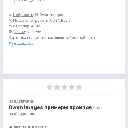
🧩
Нейросеть
: 🐼 Qwen Images
🔨
Модель нейросети
: QWEN.Basic
🔧
Сэмплер
: euler
🎭
Стили
: No style
Картинка создана с помощью нейронной сети
@yes_ai_bot
ИЗ КАТЕГОРИИ:
Qwen Images примеры промтов
· 1132
изображения
ИНФОРМАЦИЯ О ФОТО