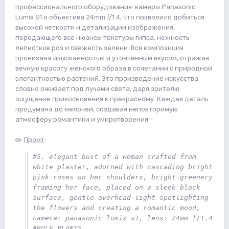
профессионального оборудования: камеры Panasonic
Lumix S1 и объектива 24mm f/1.4, что позволило добиться
высокой четкости и детализации изображения,
передающего все нюансы текстуры гипса, нежность
лепестков роз и свежесть зелени. Вся композиция
пронизана изысканностью и утонченным вкусом, отражая
вечную красоту женского образа в сочетании с природной
элегантностью растений. Это произведение искусства
словно оживает под лучами света, даря зрителю
ощущение прикосновения к прекрасному. Каждая деталь
продумана до мелочей, создавая неповторимую
атмосферу романтики и умиротворения
✏️
Промт
:
#5. elegant bust of a woman crafted from 
white plaster, adorned with cascading bright 
pink roses on her shoulders, bright greenery 
framing her face, placed on a sleek black 
surface, gentle overhead light spotlighting 
the flowers and creating a romantic mood, 
camera: panasonic lumix s1, lens: 24mm f/1.4 
#ROLE_PLANTS