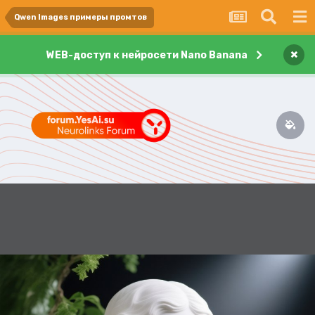
Qwen Images примеры промтов
×
WEB-доступ к нейросети Nano Banana