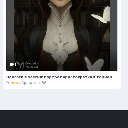
1
Неогothic элегия: портрет аристократки в темном величии библиотеки. Картинка из нейронной сети Миджорни
От
Ardi
,
Среда в 14:58