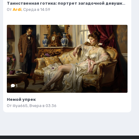
Таинственная готика: портрет загадочной девушки на крыше. Изображение из нейросети Midjourney
От
Ardi
,
Среда в 14:59
1
Немой упрек
От
iliya665
,
Вчера в 03:36