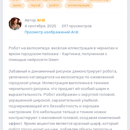
qwen
repost
робот
иллюстрация
Автор
Ardi
4 сентября, 2025
297 просмотров
Просмотр изображений Ardi
Робот на велосипеде: весёлая иллюстрация в чернилах и
ярком городском пейзаже - Картинка, полученная с
помощью нейросети Qwen
Забавный и динамичный рисунок демонстрирует робота,
увлеченно катающегося на велосипеде по оживленной
городской улице. Иллюстрация выполнена в технике
чернильного рисунка, что придает ей особый шарм и
выразительность. Робот изображен с округлой головой,
украшенной широкой, заразительной улыбкой,
подчеркивающей его беззаботность и хорошее
настроение. Его небольшое тельце и тонкие ножки
контрастируют с массивной головой, создавая комический
эффект. Ярким акцентом является красный шарф, который
робот гордо носит на шее, добавляя образу теплоты и