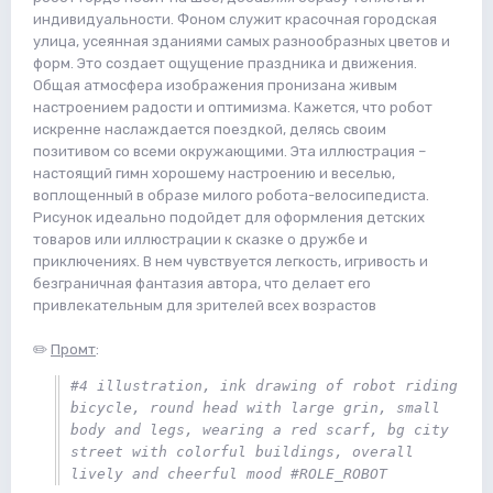
индивидуальности. Фоном служит красочная городская
улица, усеянная зданиями самых разнообразных цветов и
форм. Это создает ощущение праздника и движения.
Общая атмосфера изображения пронизана живым
настроением радости и оптимизма. Кажется, что робот
искренне наслаждается поездкой, делясь своим
позитивом со всеми окружающими. Эта иллюстрация –
настоящий гимн хорошему настроению и веселью,
воплощенный в образе милого робота-велосипедиста.
Рисунок идеально подойдет для оформления детских
товаров или иллюстрации к сказке о дружбе и
приключениях. В нем чувствуется легкость, игривость и
безграничная фантазия автора, что делает его
привлекательным для зрителей всех возрастов
✏️
Промт
:
#4 illustration, ink drawing of robot riding 
bicycle, round head with large grin, small 
body and legs, wearing a red scarf, bg city 
street with colorful buildings, overall 
lively and cheerful mood #ROLE_ROBOT