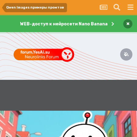
Qwen Images примеры промтов
×
WEB-доступ к нейросети Nano Banana