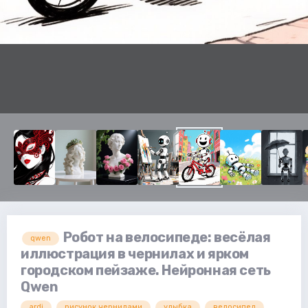
Робот на велосипеде: весёлая
qwen
иллюстрация в чернилах и ярком
городском пейзаже. Нейронная сеть
Qwen
ardi
рисунок чернилами
улыбка
велосипед