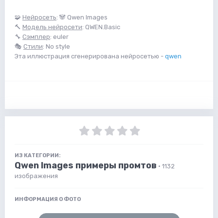
🧩
Нейросеть
: 🐼 Qwen Images
🔨
Модель нейросети
: QWEN.Basic
🔧
Сэмплер
: euler
🎭
Стили
: No style
Эта иллюстрация сгенерирована нейросетью -
qwen
ИЗ КАТЕГОРИИ:
Qwen Images примеры промтов
· 1132
изображения
ИНФОРМАЦИЯ О ФОТО