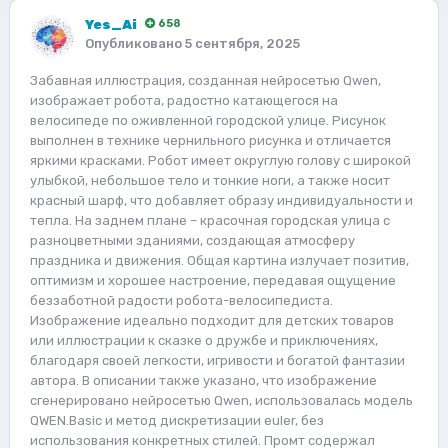
Yes_Ai
658
Опубликовано
5 сентября, 2025
Забавная иллюстрация, созданная нейросетью Qwen,
изображает робота, радостно катающегося на
велосипеде по оживленной городской улице. Рисунок
выполнен в технике чернильного рисунка и отличается
яркими красками. Робот имеет округлую голову с широкой
улыбкой, небольшое тело и тонкие ноги, а также носит
красный шарф, что добавляет образу индивидуальности и
тепла. На заднем плане – красочная городская улица с
разноцветными зданиями, создающая атмосферу
праздника и движения. Общая картина излучает позитив,
оптимизм и хорошее настроение, передавая ощущение
беззаботной радости робота-велосипедиста.
Изображение идеально подходит для детских товаров
или иллюстрации к сказке о дружбе и приключениях,
благодаря своей легкости, игривости и богатой фантазии
автора. В описании также указано, что изображение
сгенерировано нейросетью Qwen, использовалась модель
QWEN.Basic и метод дискретизации euler, без
использования конкретных стилей. Промт содержал