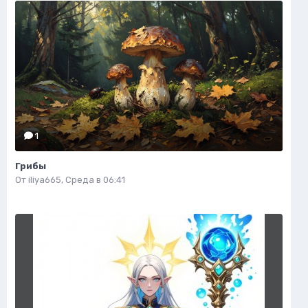
1
Грибы
От
iliya665
,
Среда в 06:41