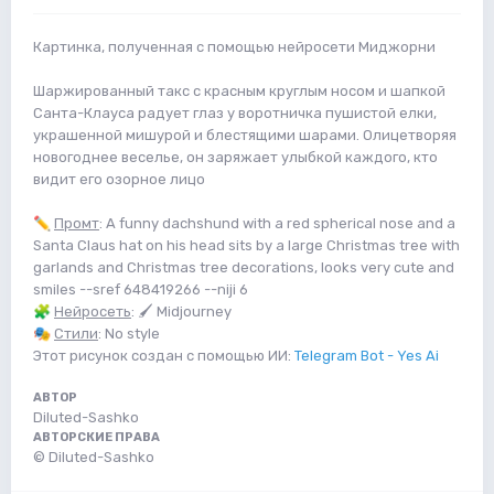
Картинка, полученная с помощью нейросети Миджорни
Шаржированный такс с красным круглым носом и шапкой
Санта-Клауса радует глаз у воротничка пушистой елки,
украшенной мишурой и блестящими шарами. Олицетворяя
новогоднее веселье, он заряжает улыбкой каждого, кто
видит его озорное лицо
✏️
Промт
: A funny dachshund with a red spherical nose and a
Santa Claus hat on his head sits by a large Christmas tree with
garlands and Christmas tree decorations, looks very cute and
smiles --sref 648419266 --niji 6
🧩
Нейросеть
: 🖌 Midjourney
🎭
Стили
: No style
Этот рисунок создан с помощью ИИ:
Telegram Bot - Yes Ai
АВТОР
Diluted-Sashko
АВТОРСКИЕ ПРАВА
© Diluted-Sashko