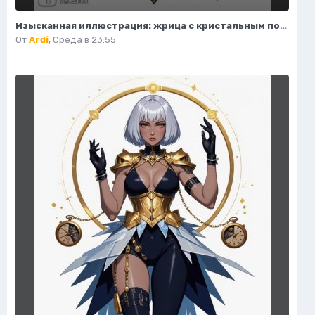
Изысканная иллюстрация: жрица с кристальным посохом и волшебным светом. Нейронная сеть Flux.1
От
Ardi
,
Среда в 23:55