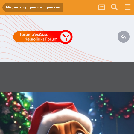
Midjourney примеры промтов