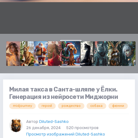
Милая такса в Санта-шляпе у Ёлки.
Генерация из нейросети Миджорни
midjourney
repost
рождество
собака
фюнни
Автор
Diluted-Sashko
26 декабря, 2024
520 просмотров
Просмотр изображений Diluted-Sashko