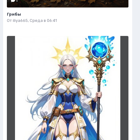
1
Грибы
От
iliya665
,
Среда в 06:41