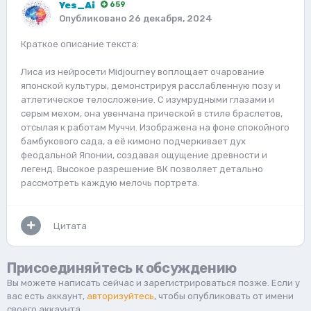
Yes_Ai
659
Опубликовано
26 декабря, 2024
Краткое описание текста:
Лиса из нейросети Midjourney воплощает очарование
японской культуры, демонстрируя расслабленную позу и
атлетическое телосложение. С изумрудными глазами и
серым мехом, она увенчана прической в стиле браслетов,
отсылая к работам Муччи. Изображена на фоне спокойного
бамбукового сада, а её кимоно подчеркивает дух
феодальной Японии, создавая ощущение древности и
легенд. Высокое разрешение 8К позволяет детально
рассмотреть каждую мелочь портрета.
Цитата
Присоединяйтесь к обсуждению
Вы можете написать сейчас и зарегистрироваться позже. Если у
вас есть аккаунт,
авторизуйтесь
, чтобы опубликовать от имени
своего аккаунта.