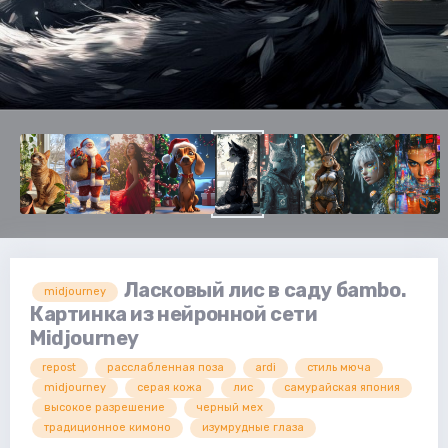
Ласковый лис в саду бambo.
midjourney
Картинка из нейронной сети
Midjourney
repost
расслабленная поза
ardi
стиль мюча
midjourney
серая кожа
лис
самурайская япония
высокое разрешение
черный мех
традиционное кимоно
изумрудные глаза