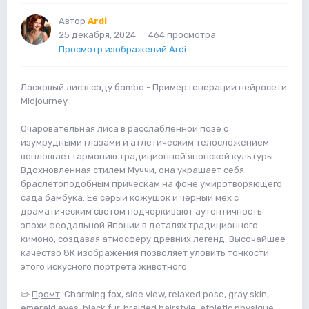
Автор
Ardi
25 декабря, 2024
464 просмотра
Просмотр изображений Ardi
Ласковый лис в саду бambo - Пример генерации нейросети
Midjourney
Очаровательная лиса в расслабленной позе с
изумрудными глазами и атлетическим телосложением
воплощает гармонию традиционной японской культуры.
Вдохновленная стилем Муччи, она украшает себя
браслетоподобным прическам на фоне умиротворяющего
сада бамбука. Её серый кожушок и черный мех с
драматическим светом подчеркивают аутентичность
эпохи феодальной Японии в деталях традиционного
кимоно, создавая атмосферу древних легенд. Высочайшее
качество 8К изображения позволяет уловить тонкости
этого искусного портрета животного
✏️
Промт
: Charming fox, side view, relaxed pose, gray skin,
emerald eyes, black fur, braided hairstyle, athletic physique,