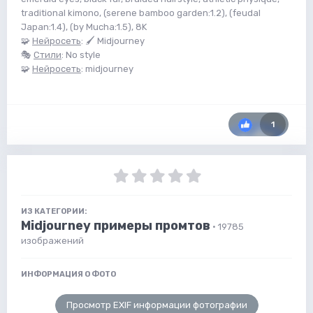
traditional kimono, (serene bamboo garden:1.2), (feudal
Japan:1.4), (by Mucha:1.5), 8K
🧩
Нейросеть
: 🖌 Midjourney
🎭
Стили
: No style
🧩
Нейросеть
: midjourney
1
ИЗ КАТЕГОРИИ:
Midjourney примеры промтов
· 19785
изображений
ИНФОРМАЦИЯ О ФОТО
Просмотр EXIF информации фотографии