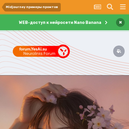
Midjourney примеры промтов
×
WEB-доступ к нейросети Nano Banana