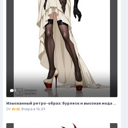
1
Изысканный ретро-образ: бурлеск и высокая мода в деталях. Картинка из нейросети Flux
От
Ardi
,
Вчера в 16:29