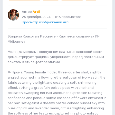
Автор
Ardi
26 декабря, 2024
518 просмотров
Просмотр изображений Ardi
Эфирная Красота в Рассвете - Картинка, созданная ИИ
Midjourney
Молодая модель в воздушном платье из слоновой кости
демонстрирует грацию и уверенность перед пастельным
закатом в стиле фотореализма
✏️
Промт
: Young female model, three-quarter shot, slightly
angled, adorned in a flowing, ethereal gown of ivory satin, the
fabric catching the light and creating a soft, shimmering
effect, striking a gracefully poised pose with one hand
delicately sweeping her hair aside, her expression radiating
confidence and poise, a subtle cascade of flowers entwined in
her hair, set against a dreamy pastel-colored sunset sky with
hues of pink and lavender, warm, diffused lighting enhancing
the softness of her features, captured in a photorealistic