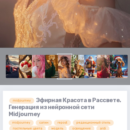
Эфирная Красота в Рассвете.
midjourney
Генерация из нейронной сети
Midjourney
midjourney
сатин
repost
редакционный стиль
пастельные цвета
модель
освещение
ardi