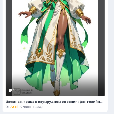
1
Изящная жрица в изумрудном одеянии: фэнтезийный портрет. Картинка из нейронной сети Flux.1
От
Ardi
,
19 часов назад