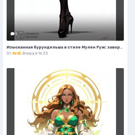
1
Изысканная бурундельша в стиле Мулен Руж: завораживающая мода и красота. Генерация из нейронной сети Flux 1
От
Ardi
,
Вчера в 16:33