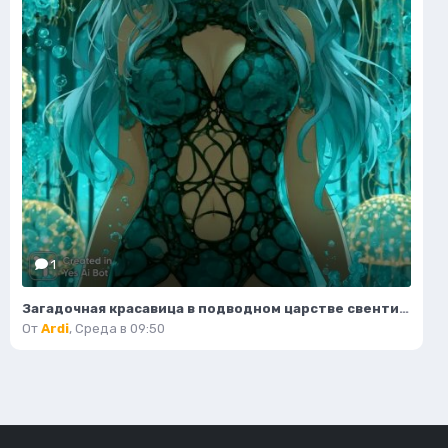
1
Загадочная красавица в подводном царстве свентилиящих водорослей и коралловых арках. Нейронная сеть Миджорни
От
Ardi
,
Среда в 09:50