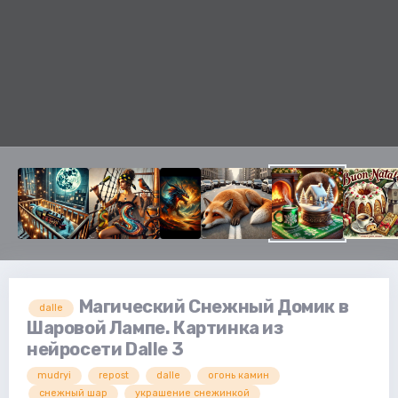
Магический Снежный Домик в
dalle
Шаровой Лампе. Картинка из
нейросети Dalle 3
mudryi
repost
dalle
огонь камин
снежный шар
украшение снежинкой