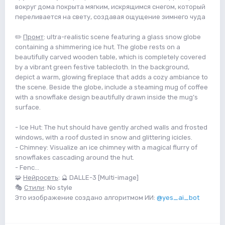
вокруг дома покрыта мягким, искрящимся снегом, который
переливается на свету, создавая ощущение зимнего чуда
✏️
Промт
: ultra-realistic scene featuring a glass snow globe
containing a shimmering ice hut. The globe rests on a
beautifully carved wooden table, which is completely covered
by a vibrant green festive tablecloth. In the background,
depict a warm, glowing fireplace that adds a cozy ambiance to
the scene. Beside the globe, include a steaming mug of coffee
with a snowflake design beautifully drawn inside the mug’s
surface.
- Ice Hut: The hut should have gently arched walls and frosted
windows, with a roof dusted in snow and glittering icicles.
- Chimney: Visualize an ice chimney with a magical flurry of
snowflakes cascading around the hut.
- Fenc...
🧩
Нейросеть
: 🔮 DALLE-3 [Multi-image]
🎭
Стили
: No style
Это изображение создано алгоритмом ИИ:
@yes_ai_bot