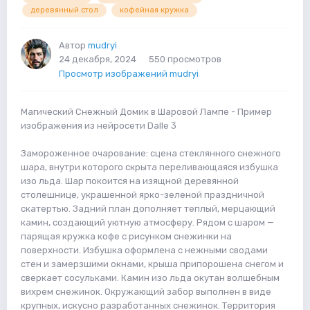
деревянный стол
кофейная кружка
Автор
mudryi
24 декабря, 2024
550 просмотров
Просмотр изображений mudryi
Магический Снежный Домик в Шаровой Лампе - Пример
изображения из нейросети Dalle 3
Замороженное очарование: сцена стеклянного снежного
шара, внутри которого скрыта переливающаяся избушка
изо льда. Шар покоится на изящной деревянной
столешнице, украшенной ярко-зеленой праздничной
скатертью. Задний план дополняет теплый, мерцающий
камин, создающий уютную атмосферу. Рядом с шаром —
парящая кружка кофе с рисунком снежинки на
поверхности. Избушка оформлена с нежными сводами
стен и замерзшими окнами, крыша припорошена снегом и
сверкает сосульками. Камин изо льда окутан волшебным
вихрем снежинок. Окружающий забор выполнен в виде
крупных, искусно разработанных снежинок. Территория