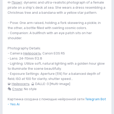
✏️
Промт
: dynamic and ultra-realistic photograph of a female
pirate on a ship's deck at sea. She wears a dress resembling a
Christmas tree and a bandana with a yellow star pattern.
- Pose: One arm raised, holding a fork skewering a pickle; in
the other, a bottle filled with swirling cosmic colors.
- Companion: A bullfinch with an eye patch sits on her
shoulder.
Photography Details:
- Camera
Нейросеть
: Canon EOS R5
- Lens: 24-70mm f/2.8
- Lighting: Utilize soft, natural lighting with a golden hour glow
to illuminate the scene beautifully.
- Exposure Settings: Aperture (f/4) for a balanced depth of
field; ISO at 100 for clarity; shutter speed...
🧩
Нейросеть
: 🔮 DALLE-3 [Multi-image]
🎭
Стили
: No style
Картинка создана с помощью нейронной сети
Telegram Bot
- Yes Ai