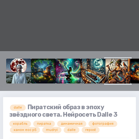
Пиратский образ в эпоху
dalle
звёздного света. Нейросеть Dalle 3
корабль
пиратка
динамичная
фотография
канон еос р5
mudryi
dalle
repost