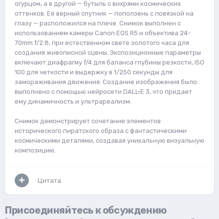
огурцом, а в другой — бутыль с вихрями космических
оттенков. Её верный спутник — поползень с повязкой на
глазу — расположился на плече. Снимок выполнен с
использованием камеры Canon EOS R5 и объектива 24-
70mm f/2.8, при естественном свете золотого часа для
создания живописной сцены. Экспозиционные параметры
включают диафрагму f/4 для баланса глубины резкости, ISO
100 для четкости и выдержку в 1/250 секунды для
замораживания движения. Создание изображения было
выполнено с помощью нейросети DALL·E 3, что придает
ему динамичность и ультрареализм.
Снимок демонстрирует сочетание элементов
исторического пиратского образа с фантастическими
космическими деталями, создавая уникальную визуальную
композицию.
Цитата
Присоединяйтесь к обсуждению