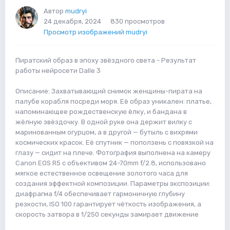
Автор
mudryi
24 декабря, 2024
830 просмотров
Просмотр изображений mudryi
Пиратский образ в эпоху звёздного света - Результат
работы нейросети Dalle 3
Описание: Захватывающий снимок женщины-пирата на
палубе корабля посреди моря. Её образ уникален: платье,
напоминающее рождественскую ёлку, и бандана в
жёлную звёздочку. В одной руке она держит вилку с
маринованным огурцом, а в другой — бутыль с вихрями
космических красок. Её спутник — поползень с повязкой на
глазу — сидит на плече. Фотография выполнена на камеру
Canon EOS R5 с объективом 24-70mm f/2.8, использовано
мягкое естественное освещение золотого часа для
создания эффектной композиции. Параметры экспозиции:
диафрагма f/4 обеспечивает гармоничную глубину
резкости, ISO 100 гарантирует чёткость изображения, а
скорость затвора в 1/250 секунды замирает движение