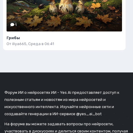
1
Грибы
От
iliya665
,
Среда в 06:41
Форум ИИ о нейросетях ИИ - Yes Ai предоставляет доступ к
полезным статьям и новостям из мира нейросетей и
искусственного интеллекта. Изучайте нейронные сети и
создавайте генерации в ИИ-сервисе
@yes_ai_bot
На форуме вы можете задавать вопросы про нейросети,
участвовать в дискуссиях и делиться своим контентом, получая