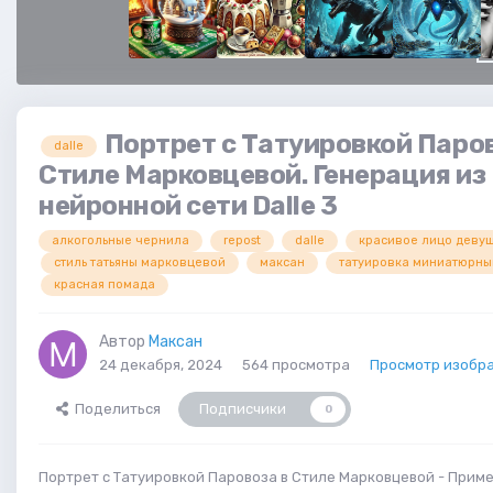
Портрет с Татуировкой Паров
dalle
Стиле Марковцевой. Генерация из
нейронной сети Dalle 3
алкогольные чернила
repost
dalle
красивое лицо деву
стиль татьяны марковцевой
максан
татуировка миниатюрны
красная помада
Автор
Максан
24 декабря, 2024
564 просмотра
Просмотр изобр
Поделиться
Подписчики
0
Портрет с Татуировкой Паровоза в Стиле Марковцевой - Прим