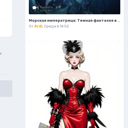
1
Морская императрица: Темная фантазия в стиле аниме с элементами готики и магии. Изображение из нейронной сети Midjourney
От
Ardi
,
Среда в 14:52
и