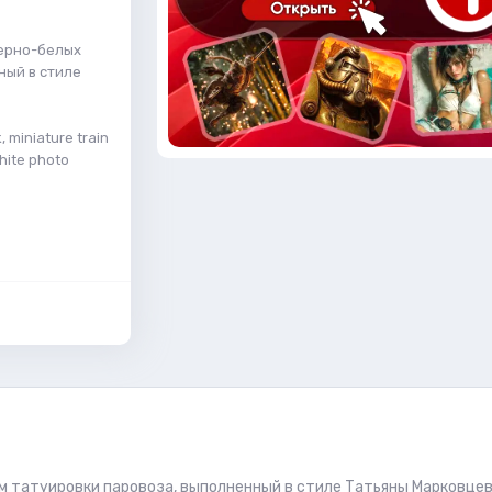
черно-белых
ный в стиле
k, miniature train
white photo
м татуировки паровоза, выполненный в стиле Татьяны Марковцев