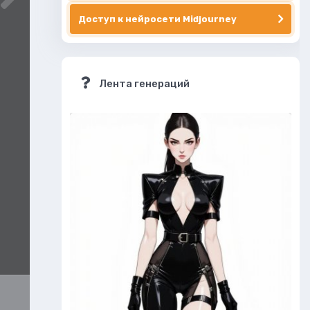
Доступ к нейросети Midjourney
Лента генераций