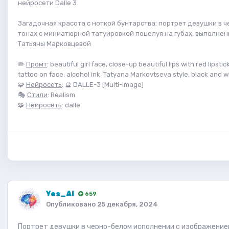
нейросети Dalle 3
Загадочная красота с ноткой бунтарства: портрет девушки в 
тонах с миниатюрной татуировкой поцелуя на губах, выполнен
Татьяны Марковцевой
✏️
Промт
: beautiful girl face, close-up beautiful lips with red lipstic
tattoo on face, alcohol ink, Tatyana Markovtseva style, black and 
🧩
Нейросеть
: 🔮 DALLE-3 [Multi-image]
🎭
Стили
: Realism
🧩
Нейросеть
: dalle
Yes_Ai
659
Опубликовано
25 декабря, 2024
Портрет девушки в черно-белом исполнении с изображение