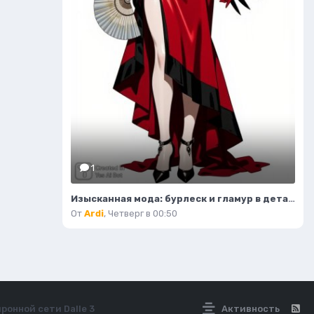
1
Изысканная мода: бурлеск и гламур в деталях. Изображение из нейронной сети Flux.1
От
Ardi
,
Четверг в 00:50
ронной сети Dalle 3
Активность