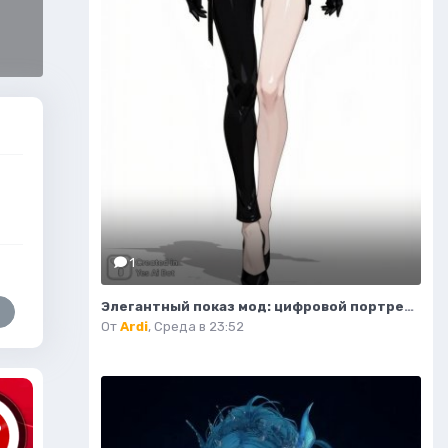
1
Элегантный показ мод: цифровой портрет уверенной в себе женщины. Изображение из нейронной сети Flux.1
От
Ardi
,
Среда в 23:52