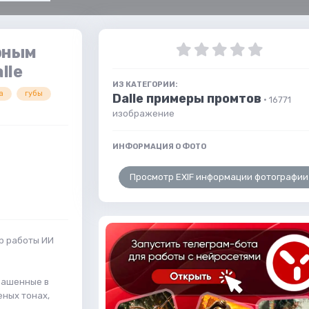
рным
lle
ИЗ КАТЕГОРИИ:
а
губы
Dalle примеры промтов
· 16771
изображение
ИНФОРМАЦИЯ О ФОТО
Просмотр EXIF информации фотографии
р работы ИИ
рашенные в
еных тонах,