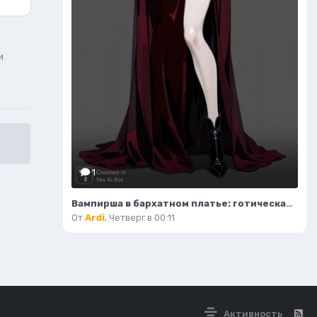
и
1
Вампирша в бархатном платье: готическая элегантность и таинственная красота ночи. Изображение из нейросети Flux Ai
От
Ardi
,
Четверг в 00:11
Активность