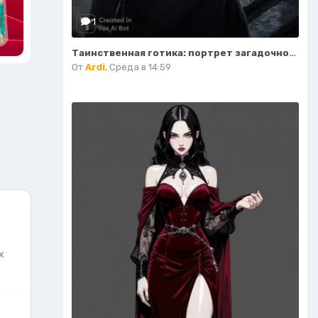
1
Таинственная готика: портрет загадочной девушки на крыше. Изображение из нейросети Midjourney
От
Ardi
,
Среда в 14:59
х