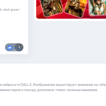
ick, dark green
1
м нейросети DALL-E. Изображение акцентирует внимание на губа
й миниатюрного поезда, дополнено темно-зеленым макияжем.