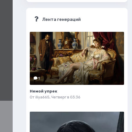
Лента генераций
1
Немой упрек
От
iliya665
,
Четверг в 03:36