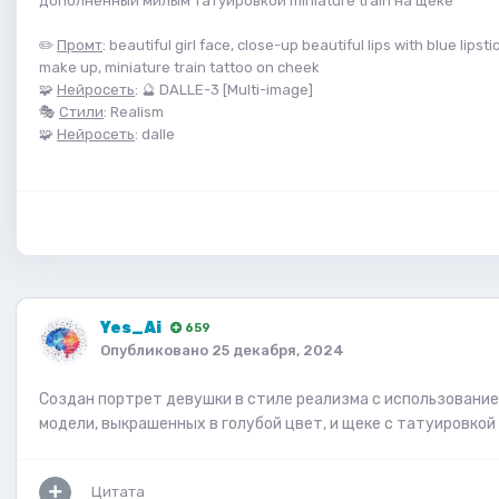
дополненный милым татуировкой miniature train на щеке
✏️
Промт
: beautiful girl face, close-up beautiful lips with blue lipst
make up, miniature train tattoo on cheek
🧩
Нейросеть
: 🔮 DALLE-3 [Multi-image]
🎭
Стили
: Realism
🧩
Нейросеть
: dalle
Yes_Ai
659
Опубликовано
25 декабря, 2024
Создан портрет девушки в стиле реализма с использование
модели, выкрашенных в голубой цвет, и щеке с татуировко
Цитата