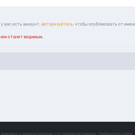
у вас есть аккаунт,
авторизуйтесь
, чтобы опубликовать от имен
чем станет видимым.
 девушки с миниатюрным татуировкой поезда. Нейросеть Dalle