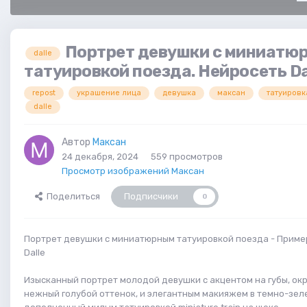
Портрет девушки с миниатю
dalle
татуировкой поезда. Нейросеть Da
repost
украшение лица
девушка
максан
татуировк
dalle
Автор
Максан
24 декабря, 2024
559 просмотров
Просмотр изображений Максан
Поделиться
Подписчики
0
Портрет девушки с миниатюрным татуировкой поезда - Приме
Dalle
Изысканный портрет молодой девушки с акцентом на губы, ок
нежный голубой оттенок, и элегантным макияжем в темно-зел