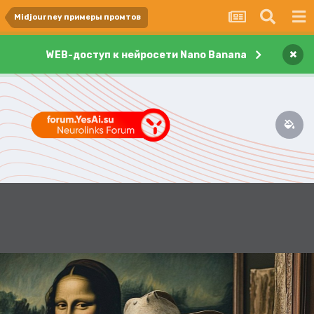
Midjourney примеры промтов
×
WEB-доступ к нейросети Nano Banana