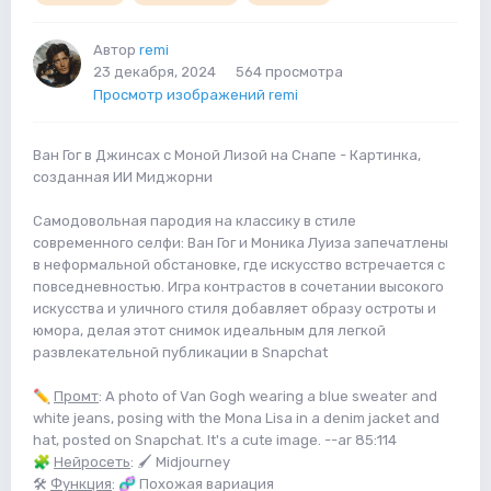
Автор
remi
23 декабря, 2024
564 просмотра
Просмотр изображений remi
Ван Гог в Джинсах с Моной Лизой на Снапе - Картинка,
созданная ИИ Миджорни
Самодовольная пародия на классику в стиле
современного селфи: Ван Гог и Моника Луиза запечатлены
в неформальной обстановке, где искусство встречается с
повседневностью. Игра контрастов в сочетании высокого
искусства и уличного стиля добавляет образу остроты и
юмора, делая этот снимок идеальным для легкой
развлекательной публикации в Snapchat
✏️
Промт
:
A photo of Van Gogh wearing a blue sweater and
white jeans, posing with the Mona Lisa in a denim jacket and
hat, posted on Snapchat. It's a cute image. --ar 85:114
🧩
Нейросеть
: 🖌 Midjourney
🛠
Функция
:
🧬
Похожая вариация