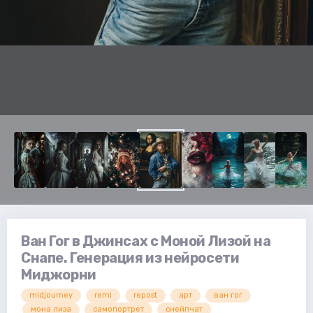
Ван Гог в Джинсах с Моной Лизой на
Снапе. Генерация из нейросети
Миджорни
midjourney
remi
repost
арт
ван гог
мона лиза
самопортрет
снейпчат