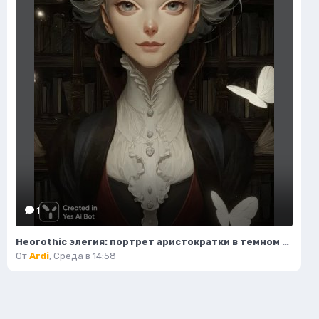
1
Неогothic элегия: портрет аристократки в темном величии библиотеки. Картинка из нейронной сети Миджорни
От
Ardi
,
Среда в 14:58