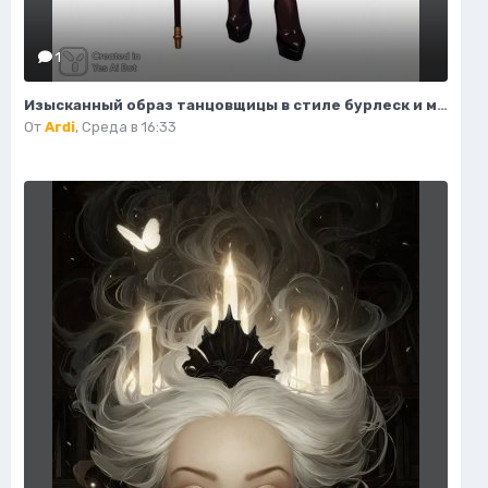
1
Изысканный образ танцовщицы в стиле бурлеск и модной иллюстрации. Нейронная сеть Flux
От
Ardi
,
Среда в 16:33