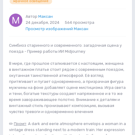
мрачное освещение
Автор
Максан
24 декабря, 2024
564 просмотра
Просмотр изображений Максан
Симбиоз старинного и современного: загадочная сцена у
поезда - Пример работы ИИ Midjourney
В мире, где прошлое сталкивается с настоящим, женщина
в винтажном платье стоит рядом с современным поездом,
окутанная таинственной атмосферой. Её взгляд
притягивает и пугает одновременно, а призрачная фигура
мужчины на фоне добавляет сцене мистицизма. Игра света
и тени, богатые текстуры создают напряженное и в то же
время завораживающее полотно. Внимание к деталям и
винтажный стиль пронизывают композицию, вызывая
чувство тревоги и одновременно влечения
✏️
Промт
: A dark and eerie atmosphere envelops a woman in a
vintage dress standing next to a modern train. Her expression