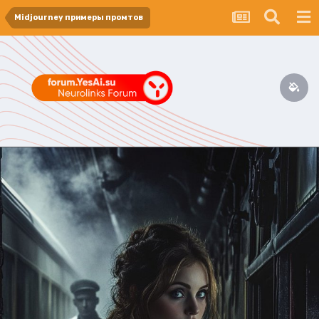
Midjourney примеры промтов