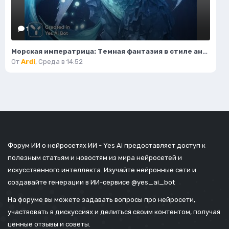
1
Морская императрица: Темная фантазия в стиле аниме с элементами готики и магии. Изображение из нейронной сети Midjourney
От
Ardi
,
Среда в 14:52
Форум ИИ о нейросетях ИИ - Yes Ai предоставляет доступ к
полезным статьям и новостям из мира нейросетей и
искусственного интеллекта. Изучайте нейронные сети и
создавайте генерации в ИИ-сервисе
@yes_ai_bot
На форуме вы можете задавать вопросы про нейросети,
участвовать в дискуссиях и делиться своим контентом, получая
ценные отзывы и советы.