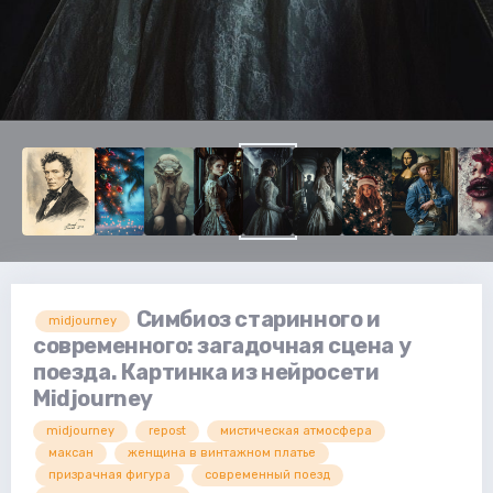
Симбиоз старинного и
midjourney
современного: загадочная сцена у
поезда. Картинка из нейросети
Midjourney
midjourney
repost
мистическая атмосфера
максан
женщина в винтажном платье
призрачная фигура
современный поезд