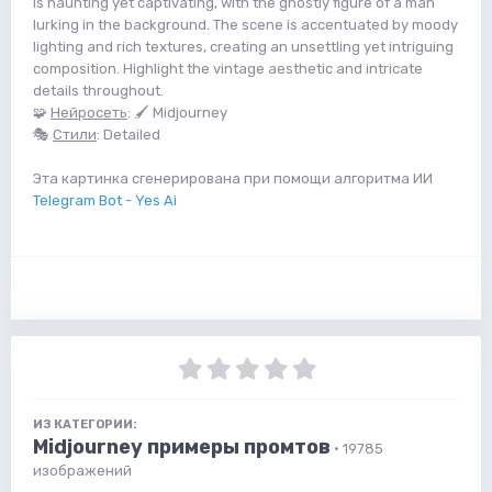
is haunting yet captivating, with the ghostly figure of a man
lurking in the background. The scene is accentuated by moody
lighting and rich textures, creating an unsettling yet intriguing
composition. Highlight the vintage aesthetic and intricate
details throughout.
🧩
Нейросеть
: 🖌 Midjourney
🎭
Стили
: Detailed
Эта картинка сгенерирована при помощи алгоритма ИИ
Telegram Bot - Yes Ai
ИЗ КАТЕГОРИИ:
Midjourney примеры промтов
· 19785
изображений