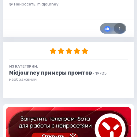
🧩
Нейросеть
: midjourney
1
ИЗ КАТЕГОРИИ:
Midjourney примеры промтов
· 19785
изображений