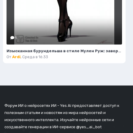
1
Изысканная бурундельша в стиле Мулен Руж: завораживающая мода и красота. Генерация из нейронной сети Flux 1
От
Ardi
,
Среда в 16:33
Форум ИИ о нейросетях ИИ - Yes Ai предоставляет доступ к
полезным статьям и новостям из мира нейросетей и
искусственного интеллекта. Изучайте нейронные сети и
создавайте генерации в ИИ-сервисе
@yes_ai_bot