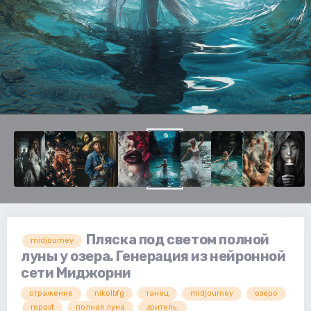
Пляска под светом полной
midjourney
луны у озера. Генерация из нейронной
сети Миджорни
отражение
nikolbfg
танец
midjourney
озеро
repost
полная луна
зритель.