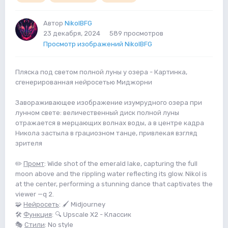
Автор
NikolBFG
23 декабря, 2024
589 просмотров
Просмотр изображений NikolBFG
Пляска под светом полной луны у озера - Картинка,
сгенерированная нейросетью Миджорни
Завораживающее изображение изумрудного озера при
лунном свете: величественный диск полной луны
отражается в мерцающих волнах воды, а в центре кадра
Никола застыла в грациозном танце, привлекая взгляд
зрителя
✏️
Промт
: Wide shot of the emerald lake, capturing the full
moon above and the rippling water reflecting its glow. Nikol is
at the center, performing a stunning dance that captivates the
viewer —q 2.
🧩
Нейросеть
: 🖌 Midjourney
🛠
Функция
: 🔍 Upscale X2 - Классик
🎭
Стили
: No style