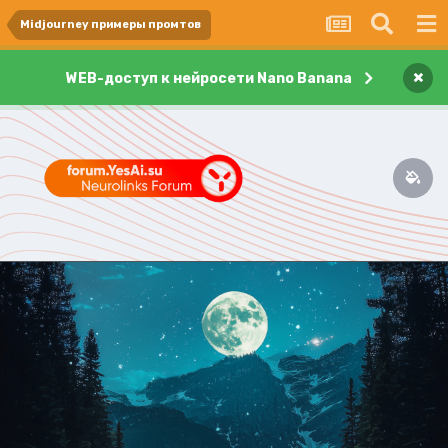
Midjourney примеры промтов
×
WEB-доступ к нейросети Nano Banana