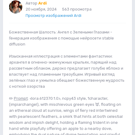
Автор
Ardi
20 ноября, 2024
563 просмотра
Просмотр изображений Ardi
Божественная Шалость: Ангел с Зелеными Глазами -
Генерация изображения с помощью нейросети stable
diffusion
Изысканная иллюстрация с элементами фантастики:
архангел в огненно-жемчужных крыльях, парящий над
рассветным облаком, дерзко предлагает голубю яблоко и
властвует над пламенным трезубцем. Игривый взгляд
зелёных глаз и ухмылка обещают божественную мудрость
с ноткой озорства
✏️
Prompt
: <lora:612370:1.0>, ncpy43 style, 1character,
(impiarchangel), with mischievous green eyes 👿, floating on
an ethereal cloud at sunrise, wings of fiery red intertwined
with pearlescent feathers, a smirk that hints at both celestial
wisdom and impish delight, holding a flaming trident in one
hand while playfully offering an apple to a nearby dove,
embodying the dual nature of divine temptation and playful