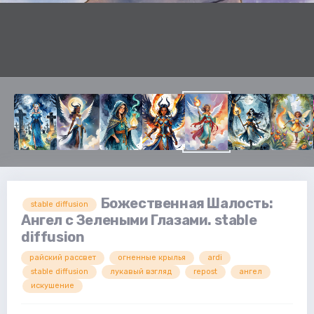
Божественная Шалость:
stable diffusion
Ангел с Зелеными Глазами. stable
diffusion
райский рассвет
огненные крылья
ardi
stable diffusion
лукавый взгляд
repost
ангел
искушение