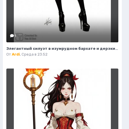
1
Элегантный силуэт в изумрудном бархате и дерзких ботфортах. Нейросеть Flux 1
От
Ardi
,
Среда в 23:52