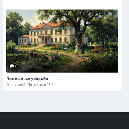
1
Помещичья усадьба
От
iliya665
,
Пятница в 17:44