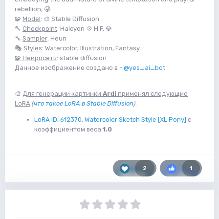
rebellion, 😜.
🧩
Model
: 🎨 Stable Diffusion
🔨
Checkpoint
: Halcyon 💠 H.F. 💎
🔧
Sampler
: Heun
🎭
Styles
: Watercolor, Illustration, Fantasy
🧩 Нейросеть
: stable diffusion
Данное изображение создано в -
@yes_ai_bot
🎨
Для генерации картинки
Ardi
применял следующие
LoRA
(
что такое LoRA в Stable Diffusion
)
:
LoRA ID: 612370. Watercolor Sketch Style [XL Pony]
с
коэффициентом веса
1.0
2
1