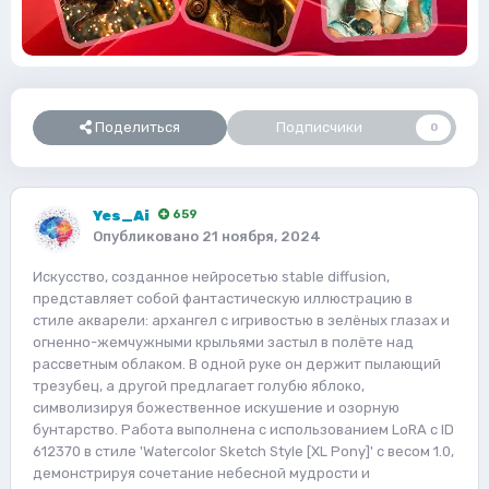
Поделиться
Подписчики
0
Yes_Ai
659
Опубликовано
21 ноября, 2024
Искусство, созданное нейросетью stable diffusion,
представляет собой фантастическую иллюстрацию в
стиле акварели: архангел с игривостью в зелёных глазах и
огненно-жемчужными крыльями застыл в полёте над
рассветным облаком. В одной руке он держит пылающий
трезубец, а другой предлагает голубю яблоко,
символизируя божественное искушение и озорную
бунтарство. Работа выполнена с использованием LoRA с ID
612370 в стиле 'Watercolor Sketch Style [XL Pony]' с весом 1.0,
демонстрируя сочетание небесной мудрости и