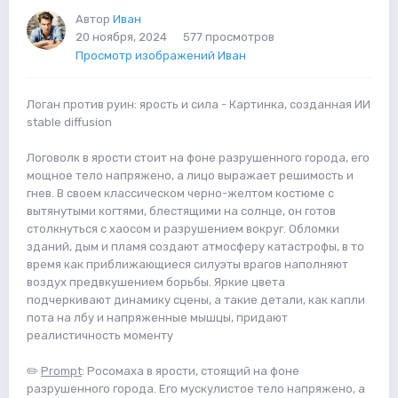
Автор
Иван
20 ноября, 2024
577 просмотров
Просмотр изображений Иван
Логан против руин: ярость и сила - Картинка, созданная ИИ
stable diffusion
Логоволк в ярости стоит на фоне разрушенного города, его
мощное тело напряжено, а лицо выражает решимость и
гнев. В своем классическом черно-желтом костюме с
вытянутыми когтями, блестящими на солнце, он готов
столкнуться с хаосом и разрушением вокруг. Обломки
зданий, дым и пламя создают атмосферу катастрофы, в то
время как приближающиеся силуэты врагов наполняют
воздух предвкушением борьбы. Яркие цвета
подчеркивают динамику сцены, а такие детали, как капли
пота на лбу и напряженные мышцы, придают
реалистичность моменту
✏️
Prompt
: Росомаха в ярости, стоящий на фоне
разрушенного города. Его мускулистое тело напряжено, а