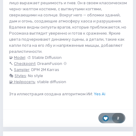
лицо выражает решимость и гнев. Он в своем классическом
черно-желтом костюме, с вытянутыми когтями,
сверкающими на солнце. Вокруг него — обломки зданий,
дым и огонь, создающие атмосферу хаоса и разрушения.
Вдалеке видны силуэты врагов, которые приближаются, но
Росомаха выглядит уверенно и готов к сражению. Яркие
цвета подчеркивают динамику сцены, а детали, такие как
капли пота на его лбу и напряженные мышцы, добавляют
реалистичности.
🧩
Model
: 🎨 Stable Diffusion
🔨
Checkpoint
: DreamFusion 💠
🔧
Sampler
: DPM 2M Karras
🎭
Styles
: No style
🧩 Нейросеть
: stable diffusion
Эта иллюстрация создана алгоритмом ИИ:
Yes Ai
2