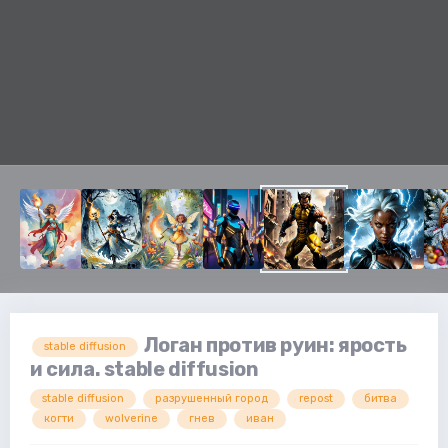
Логан против руин: ярость
stable diffusion
и сила. stable diffusion
stable diffusion
разрушенный город
repost
битва
когти
wolverine
гнев
иван