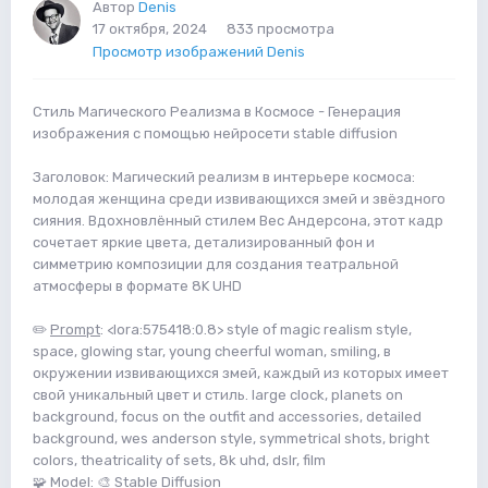
Автор
Denis
17 октября, 2024
833 просмотра
Просмотр изображений Denis
Стиль Магического Реализма в Космосе - Генерация
изображения с помощью нейросети stable diffusion
Заголовок: Магический реализм в интерьере космоса:
молодая женщина среди извивающихся змей и звёздного
сияния. Вдохновлённый стилем Вес Андерсона, этот кадр
сочетает яркие цвета, детализированный фон и
симметрию композиции для создания театральной
атмосферы в формате 8K UHD
✏️
Prompt
: <lora:575418:0.8> style of magic realism style,
space, glowing star, young cheerful woman, smiling, в
окружении извивающихся змей, каждый из которых имеет
свой уникальный цвет и стиль. large clock, planets on
background, focus on the outfit and accessories, detailed
background, wes anderson style, symmetrical shots, bright
colors, theatricality of sets, 8k uhd, dslr, film
🧩
Model
: 🎨 Stable Diffusion