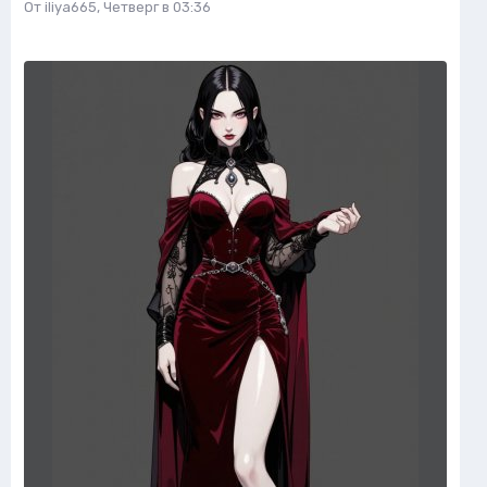
От
iliya665
,
Четверг в 03:36