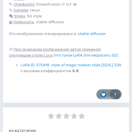
🔨
Checkpoint
: DreamFusion 💠 H.F. 💎
🔧
Sampler
: Heun
🎭
Styles
: No style
🧩 Нейросеть
: stable diffusion
Это изображение сгенерировано в:
stable diffusion
🎨
При генерации изображения автор применял
следующие стили Lora
(
что такое LoRA для нейросети SD
)
:
LoRA ID: 575418. style of magic realism style [SDXL] 328
с весовым коэффициентом
0.8
1
ИЗ КАТЕГОРИИ: