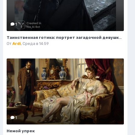
1
Таинственная готика: портрет загадочной девушки на крыше. Изображение из нейросети Midjourney
От
Ardi
,
Среда в 14:59
1
Немой упрек