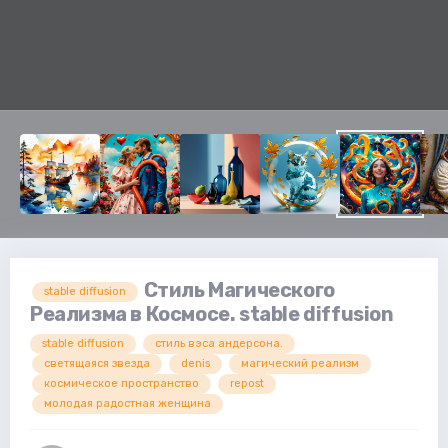
Стиль Магического
stable diffusion
Реализма в Космосе. stable diffusion
stable diffusion
стиль вэса андерсона.
светящаяся звезда
denis
магический реализм
космическое пространство
repost
молодая радостная женщина