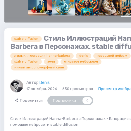
Стиль Иллюстраций Han
stable diffusion
Barbera в Персонажах. stable diff
стиль иллюстрации hanna-barbera
denis
городской пейзаж
stable diffusion
змея
открытое небосклон
милый антропоморфный свин
Автор
Denis
17 октября, 2024
650 просмотров
Просмотр изобр
Поделиться
Подписчики
0
Стиль Иллюстраций Hanna-Barbera в Персонажах - Генерация 
помощью нейросети stable diffusion