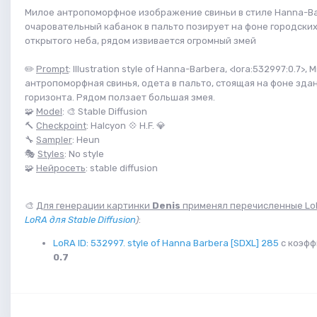
Милое антропоморфное изображение свиньи в стиле Hanna-Ba
очаровательный кабанок в пальто позирует на фоне городских
открытого неба, рядом извивается огромный змей
✏️
Prompt
: Illustration style of Hanna-Barbera, <lora:532997:0.7>, 
антропоморфная свинья, одета в пальто, стоящая на фоне зда
горизонта. Рядом ползает большая змея.
🧩
Model
: 🎨 Stable Diffusion
🔨
Checkpoint
: Halcyon 💠 H.F. 💎
🔧
Sampler
: Heun
🎭
Styles
: No style
🧩
Нейросеть
: stable diffusion
🎨
Для генерации картинки
Denis
применял перечисленные Lo
LoRA для Stable Diffusion
)
:
LoRA ID: 532997. style of Hanna Barbera [SDXL] 285
с коэфф
0.7