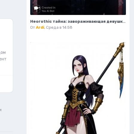
1
Неогothic тайна: завораживающая девушка в соборе под красным лунным светом. Генерация из нейросети Миджорни
От
Ardi
,
Среда в 14:58
дом
ент
и