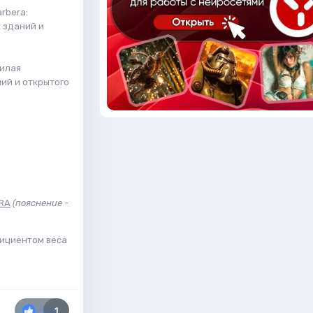
rbera:
 зданий и
Милая
ний и открытого
RA
(пояснение -
ициентом веса
1