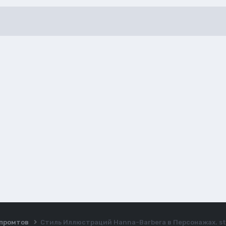
ы промтов
Стиль Иллюстраций Hanna-Barbera в Персонажах. sta