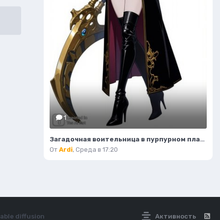
1
Загадочная воительница в пурпурном платье и с серповидным клинком. Нейронная сеть Flux 1
От
Ardi
,
Среда в 17:20
ble diffusion
Активность