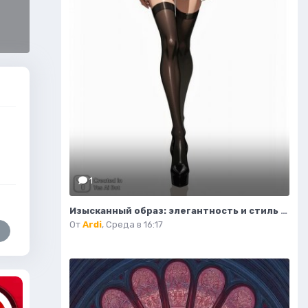
1
Изысканный образ: элегантность и стиль в современной иллюстрации моды. Нейросеть Flux.1
От
Ardi
,
Среда в 16:17