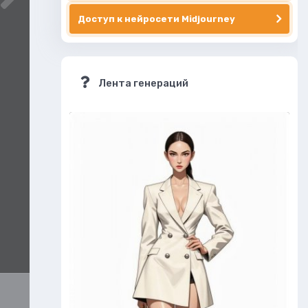
Доступ к нейросети Midjourney
Лента генераций