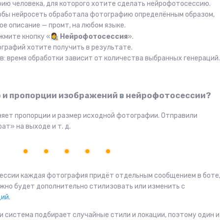
ю человека, для которого хотите сделать нейрофотосессию.
тобы нейросеть обработала фотографию определённым образом,
ое описание — промт, на любом языке.
жмите кнопку «
👩‍🎨
Нейрофотосессия
».
ографий хотите получить в результате.
: время обработки зависит от количества выбранных генераций.
ер и пропорции изображений в нейрофотосессии?
няет пропорции и размер исходной фотографии. Отправили
т» на выходе и т. д.
ессии каждая фотография придёт отдельным сообщением в боте,
жно будет дополнительно стилизовать или изменить с
ций
.
 система подбирает случайные стили и локации, поэтому один и