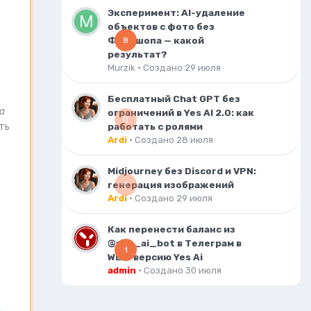
Эксперимент: AI-удаление
объектов с фото без
Фотошопа — какой
8
результат?
Murzik
· Создано
29 июля
Бесплатный Chat GPT без
а
ограничений в Yes AI 2.0: как
0
ть
работать с ролями
Ardi
· Создано
28 июля
Midjourney без Discord и VPN:
генерация изображений
0
Ardi
· Создано
29 июля
Как перенести баланс из
@yes_ai_bot в Телеграм в
1
WEB-версию Yes Ai
admin
· Создано
30 июля