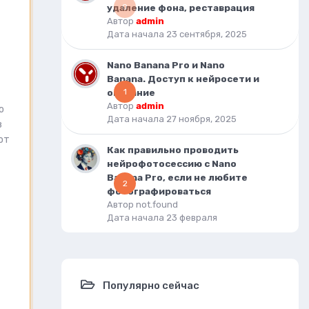
удаление фона, реставрация
0
Автор
admin
Дата начала
23 сентября, 2025
Nano Banana Pro и Nano
Banana. Доступ к нейросети и
описание
1
Автор
admin
о
Дата начала
27 ноября, 2025
в
от
Как правильно проводить
нейрофотосессию с Nano
Banana Pro, если не любите
2
фотографироваться
Автор
not.found
Дата начала
23 февраля
Популярно сейчас