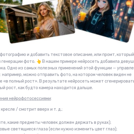
 фотографию и добавить текстовое описание, или промт, который
и генерации фото.
👆
В нашем примере нейросеть добавила девуш
ока. Одно из самых полезных применений этой функции — управл
: например, можно отправить фото, на котором человек виден не
те «в полный рост». В результате нейросеть может сгенерироват
ый рост, как будто камера находится дальше.
ения нейрофотосессиями
:
кресле / смотрит вверх и т. д.;
жите, какие предметы человек должен держать в руках);
овые светящиеся глаза (если нужно изменить цвет глаз);