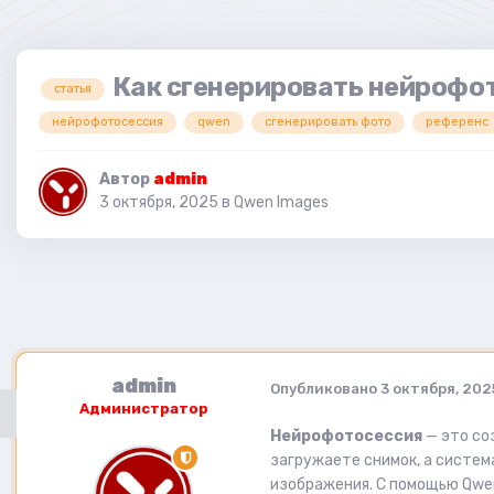
Как сгенерировать нейрофо
статья
нейрофотосессия
qwen
сгенерировать фото
референс
Автор
admin
3 октября, 2025
в
Qwen Images
admin
Опубликовано
3 октября, 202
Администратор
Нейрофотосессия
— это со
загружаете снимок, а систем
изображения. С помощью Qwe