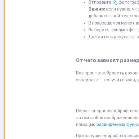
Отправьте
📎
фотографи
Важно:
если нужно, ч
добавьте к ней текстов
В появившемся меню на
Выберите, сколько фот
Дождитесь результатов
От чего зависят разм
Всё просто: нейросеть сохра
«квадрат» — получите «квадра
После генерации нейрофотос
затем любое изображение мо
помощью
расширенных функ
При запуске нейрофотосессии