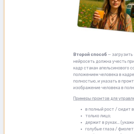
Второй способ
— загрузить
нейросеть должна учесть пр
кадр стакан апельсинового с
положением человека в кадре
полностью, и указать в пром
изображение человека в полн
Примеры промтов для управл
в полный рост / сидит в 
только лицо;
держит в руках... (ука
голубые глаза / фиолет