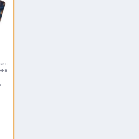
ке в
ение
ь