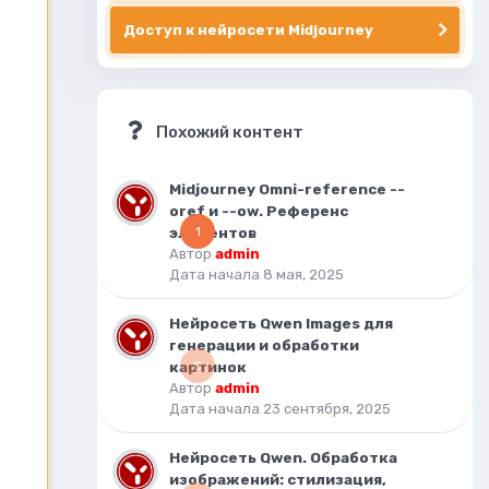
Доступ к нейросети Midjourney
Похожий контент
Midjourney Omni-reference --
oref и --ow. Референс
элементов
1
Автор
admin
Дата начала
8 мая, 2025
Нейросеть Qwen Images для
генерации и обработки
картинок
0
Автор
admin
Дата начала
23 сентября, 2025
Нейросеть Qwen. Обработка
изображений: стилизация,