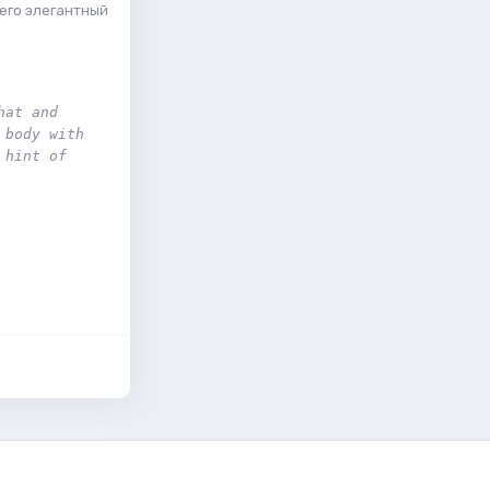
его элегантный
at and 
body with 
hint of 