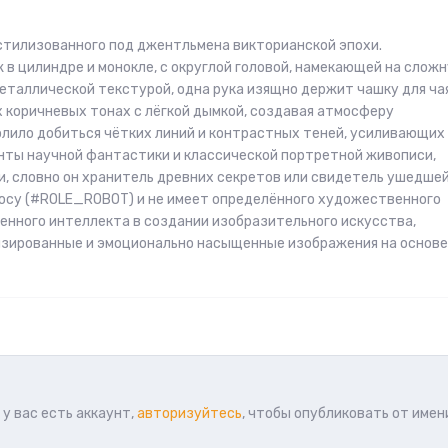
стилизованного под джентльмена викторианской эпохи.
в цилиндре и монокле, с округлой головой, намекающей на слож
таллической текстурой, одна рука изящно держит чашку для чая
 коричневых тонах с лёгкой дымкой, создавая атмосферу
олило добиться чётких линий и контрастных теней, усиливающих
нты научной фантастики и классической портретной живописи,
, словно он хранитель древних секретов или свидетель ушедше
росу (#ROLE_ROBOT) и не имеет определённого художественного
енного интеллекта в создании изобразительного искусства,
изированные и эмоционально насыщенные изображения на основе
у вас есть аккаунт,
авторизуйтесь
, чтобы опубликовать от имен