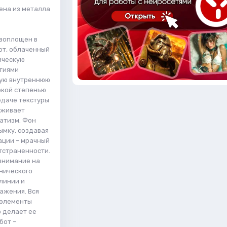
ена из металла
 воплощен в
от, облаченный
ическую
стиями
ную внутреннюю
окой степенью
едаче текстуры
рживает
атизм. Фон
ымку, создавая
ации – мрачный
тстраненности.
внимание на
нического
линии и
ажения. Вся
 элементы
о делает ее
бот –