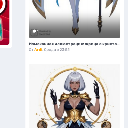
1
Изысканная иллюстрация: жрица с кристальным посохом и волшебным светом. Нейронная сеть Flux.1
От
Ardi
,
Среда в 23:55