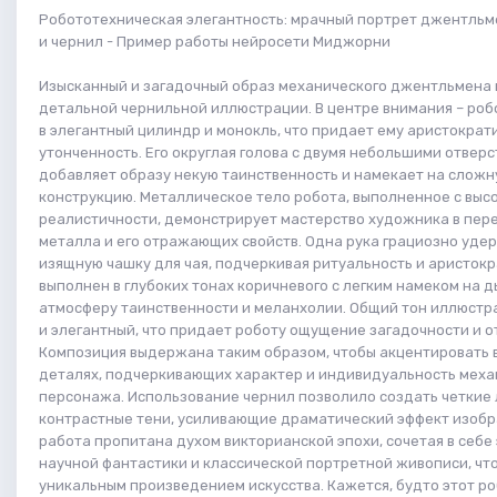
Робототехническая элегантность: мрачный портрет джентльм
и чернил - Пример работы нейросети Миджорни
Изысканный и загадочный образ механического джентльмена
детальной чернильной иллюстрации. В центре внимания – роб
в элегантный цилиндр и монокль, что придает ему аристократ
утонченность. Его округлая голова с двумя небольшими отвер
добавляет образу некую таинственность и намекает на слож
конструкцию. Металлическое тело робота, выполненное с выс
реалистичности, демонстрирует мастерство художника в пер
металла и его отражающих свойств. Одна рука грациозно уде
изящную чашку для чая, подчеркивая ритуальность и аристокр
выполнен в глубоких тонах коричневого с легким намеком на д
атмосферу таинственности и меланхолии. Общий тон иллюстр
и элегантный, что придает роботу ощущение загадочности и о
Композиция выдержана таким образом, чтобы акцентировать 
деталях, подчеркивающих характер и индивидуальность меха
персонажа. Использование чернил позволило создать четкие 
контрастные тени, усиливающие драматический эффект изобр
работа пропитана духом викторианской эпохи, сочетая в себе
научной фантастики и классической портретной живописи, чт
уникальным произведением искусства. Кажется, будто этот ро