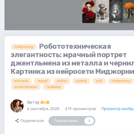
Робототехническая
midjourney
элегантность: мрачный портрет
джентльмена из металла и чернил
Картинка из нейросети Миджорн
монокль
repost
робот
шляпа
ardi
midjourney
иллюстрация
графика
Автор
Ardi
6 сентября, 2025
279 просмотров
Просмотр изобр
Поделиться
Подписчики
0