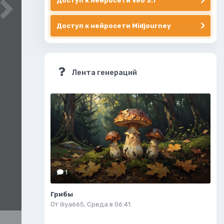
Доступ к нейросети Veo 3.1
Доступ к нейросети Midjourney
Лента генераций
1
Грибы
От
iliya665
,
Среда в 06:41