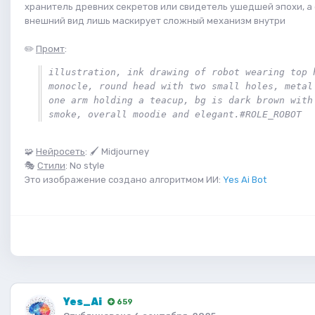
хранитель древних секретов или свидетель ушедшей эпохи, а 
внешний вид лишь маскирует сложный механизм внутри
✏️
Промт
:
illustration, ink drawing of robot wearing top h
monocle, round head with two small holes, metal 
one arm holding a teacup, bg is dark brown with 
smoke, overall moodie and elegant.#ROLE_ROBOT
🧩
Нейросеть
: 🖌 Midjourney
🎭
Стили
: No style
Это изображение создано алгоритмом ИИ:
Yes Ai Bot
Yes_Ai
659