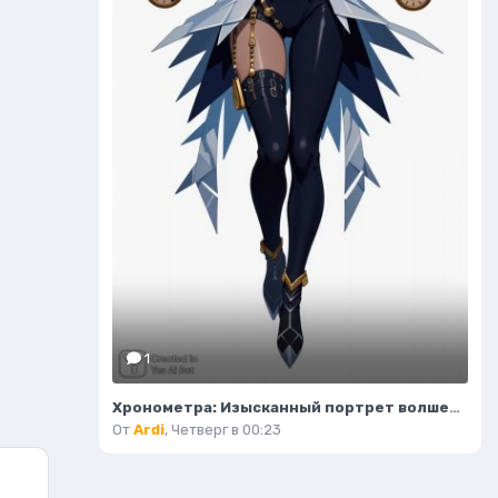
1
Хронометра: Изысканный портрет волшебницы времени и моды. Изображение из нейронной сети Flux Ai
От
Ardi
,
Четверг в 00:23