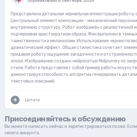
Опубликовано
6 сентября, 2025
Представлена детальная чернильная иллюстрация робота, 
Центральный элемент композиции – механический персонаж 
внутреннюю структуру. Робот изображён с реалистичной ме
подчеркивая аристократизм образа. Фон выполнен в тёмных
таинственности и меланхолии. Использование чернил позв
драматический эффект. Общая стилистика сочетает элеме
придавая роботу ощущение загадочности и отстранённости
эпохи. Изображение создано нейросетью Midjourney по зап
стиля. Работа представляет собой пример работы искусств
демонстрируя способность алгоритма генерировать детал
текстовых описаний.
Цитата
Присоединяйтесь к обсуждению
Вы можете написать сейчас и зарегистрироваться позже. Если 
своего аккаунта.