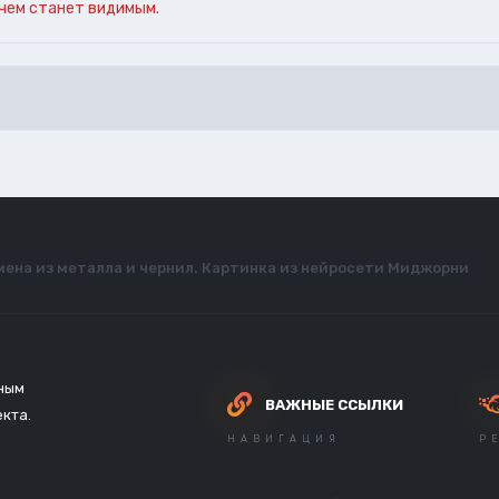
чем станет видимым.
ена из металла и чернил. Картинка из нейросети Миджорни
зным
ВАЖНЫЕ ССЫЛКИ
екта.
НАВИГАЦИЯ
Р