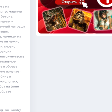
та на
орпус машины
 бетона,
имания –
енный на груди
льших
, намекая на
уке он нежно
и, словно
позиция
ля окунуться в
никальное
е в образе
ние излучает
убину и
ехнологиях,
бот на фоне
 образе
g on snowy 