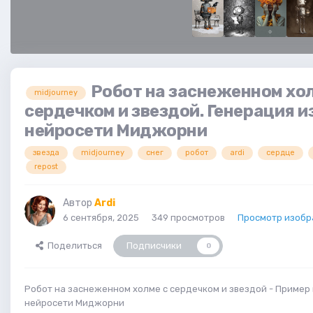
Робот на заснеженном хо
midjourney
сердечком и звездой. Генерация и
нейросети Миджорни
звезда
midjourney
снег
робот
ardi
сердце
repost
Автор
Ardi
6 сентября, 2025
349 просмотров
Просмотр изобр
Поделиться
Подписчики
0
Робот на заснеженном холме с сердечком и звездой - Пример
нейросети Миджорни