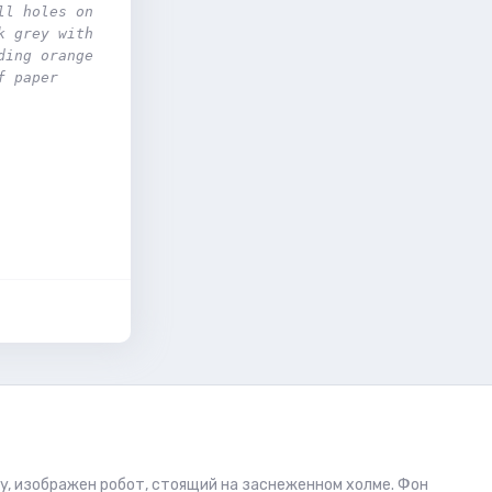
l holes on 
 grey with 
ing orange 
 paper 
y, изображен робот, стоящий на заснеженном холме. Фон