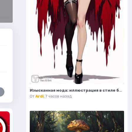
Изысканная мода: иллюстрация в стиле бурлеск и высокой моды. Картинка из нейронной сети Flux.1
От
Ardi
,
7 часов назад