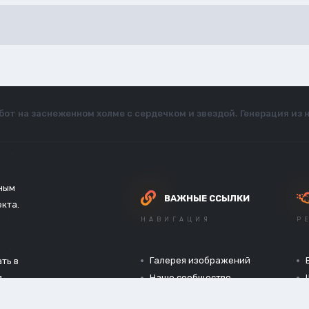
бот на заснеженном холме с сердечком и звездой. Генерация и
зным
ВАЖНЫЕ ССЫЛКИ
екта.
НАВИГАЦИЯ
Р
Галерея изображений
ть в
и
Наше сообщество
Официальный сайт