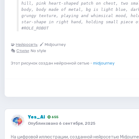
hill, pink heart-shaped patch on chest, two smal
body, body made of metal, bg is light blue, dark
grungy texture, playing and whimsical mood, hold
star-shape in right hand, holding small piece of
#ROLE_ROBOT
🧩
Нейросеть
: 🖌 Midjourney
🎭
Стили
: No style
Этот рисунок создан нейронной сетью -
midjourney
Yes_Ai
655
Опубликовано
6 сентября, 2025
На цифровой иллюстрации, созданной нейросетью Midjourne