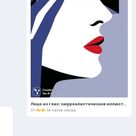
Лицо из глаз: сюрреалистическая иллюстрация в стиле минимализма. Нейронная сеть Миджорни
От
Ardi
,
14 часов назад