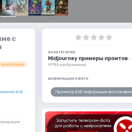
лме с
з
ИЗ КАТЕГОРИИ:
Midjourney примеры промтов
·
19785 изображений
иллюстрация
ИНФОРМАЦИЯ О ФОТО
Просмотр EXIF информации фотографии
ажений Ardi
 генерации