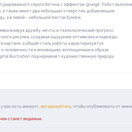
урированного серого бетона с эффектом 'grunge'. Робот выполн
и, а также имеет два небольших отверстия, добавляющие
у, а в левой – небольшой листок бумаги.
имволизируя дружбу, мечты и технологический прогресс.
чного рисунка, создавая ощущение оптимизма и надежды.
и картине, а общий стиль работы характеризуется
о человечности и инновациях, воплощенным в образе
gital illustration' подчеркивает художественную природу
у вас есть аккаунт,
авторизуйтесь
, чтобы опубликовать от имен
чем станет видимым.