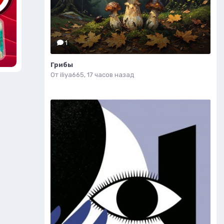
1
Грибы
От
iliya665
,
17 часов назад