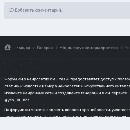
Добавить комментарий...
Галерея
Midjourney примеры промтов
Ро
Главная
Форум ИИ о нейросетях ИИ - Yes Ai предоставляет доступ к поле
статьям и новостям из мира нейросетей и искусственного интелл
Изучайте нейронные сети и создавайте генерации в ИИ-сервисе
@yes_ai_bot
На форуме вы можете задавать вопросы про нейросети, участвова
дискуссиях и делиться своим контентом, получая ценные отзывы 
советы.