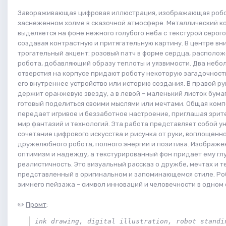
Завораживающая цифровая иллюстрация, изображающая робо
заснеженном холме в сказочной атмосфере. Металлический к
выделяется на фоне нежного голубого неба с текстурой серого
создавая контрастную и притягательную картину. В центре вн
трогательный акцент: розовый патч в форме сердца, располож
робота, добавляющий образу теплоты и уязвимости. Два небо
отверстия на корпусе придают роботу некоторую загадочность
его внутреннее устройство или историю создания. В правой р
держит оранжевую звезду, а в левой – маленький листок бумаг
готовый поделиться своими мыслями или мечтами. Общая ком
передает игривое и беззаботное настроение, приглашая зрите
мир фантазий и технологий. Эта работа представляет собой у
сочетание цифрового искусства и рисунка от руки, воплощенно
дружелюбного робота, полного энергии и позитива. Изображе
оптимизм и надежду, а текстурированный фон придает ему гл
реалистичность. Это визуальный рассказ о дружбе, мечтах и т
представленный в оригинальном и запоминающемся стиле. Ро
зимнего пейзажа – символ инноваций и человечности в одном
✏️
Промт
:
ink drawing, digital illustration, robot standin