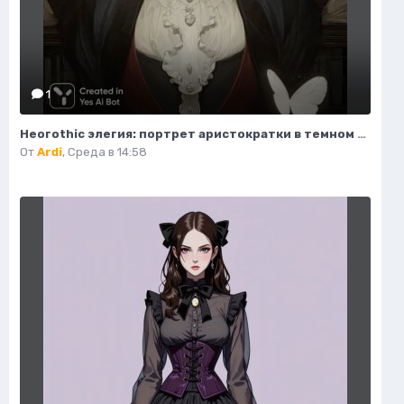
1
Неогothic элегия: портрет аристократки в темном величии библиотеки. Картинка из нейронной сети Миджорни
От
Ardi
,
Среда в 14:58