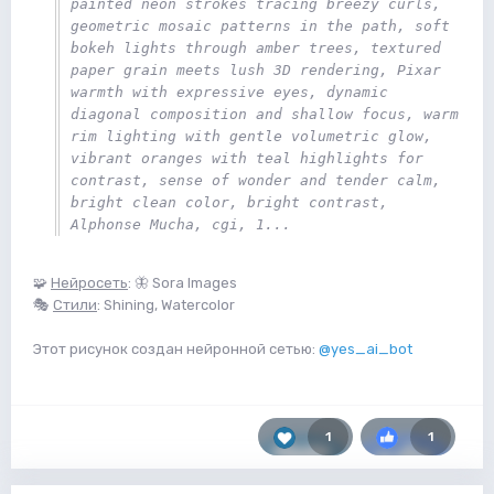
painted neon strokes tracing breezy curls, 
geometric mosaic patterns in the path, soft 
bokeh lights through amber trees, textured 
paper grain meets lush 3D rendering, Pixar 
warmth with expressive eyes, dynamic 
diagonal composition and shallow focus, warm 
rim lighting with gentle volumetric glow, 
vibrant oranges with teal highlights for 
contrast, sense of wonder and tender calm, 
bright clean color, bright contrast, 
Alphonse Mucha, cgi, 1...
🧩
Нейросеть
: 🦋 Sora Images
🎭
Стили
: Shining, Watercolor
Этот рисунок создан нейронной сетью:
@yes_ai_bot
1
1