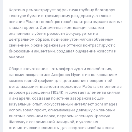
Картина демонстрирует эффектную глубину благодаря
текстуре бумаги и трехмерному рендерингу, а также
влияние Pixar в теплой цветовой палитре и выразительных
глазах героини. Динамичная композиция с малым
значением глубины резкости фокусируется на
центральном образе, подчеркнутом мягким объемным
свечением. Яркие оранжевые оттенки контрастируют с
бирюзовыми акцентами, создавая ощущение живости и
энергии.
Общее впечатление – атмосфера чуда и спокойствия,
напоминающая стиль Альфонса Мухи, с использованием
компьютерной графики для достижения невероятной
детализации и плавности переходов. Работа выполнена в
высоком разрешении (1024K) и сочетает элементы сияния
и акварели, создавая поистине завораживающий
визуальный опыт. Искусственный интеллект Sora Images
использовал промт, описывающий девушку с кленовым
листом в осеннем парке, переосмысленную Красную
Шапочку с современной накидкой, и указал на
стилистические элементы для создания изображения.