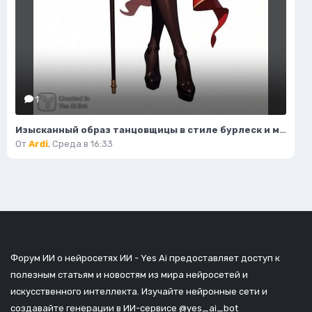
1
Изысканный образ танцовщицы в стиле бурлеск и модной иллюстрации. Нейронная сеть Flux
От
Ardi
,
Среда в 16:33
Форум ИИ о нейросетях ИИ - Yes Ai предоставляет доступ к
полезным статьям и новостям из мира нейросетей и
искусственного интеллекта. Изучайте нейронные сети и
создавайте генерации в ИИ-сервисе
@yes_ai_bot