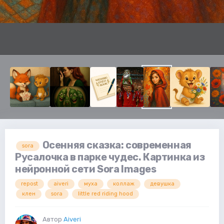
Осенняя сказка: современная
sora
Русалочка в парке чудес. Картинка из
нейронной сети Sora Images
repost
aiveri
муха
коллаж
девушка
клен
sora
little red riding hood
Автор
Aiveri