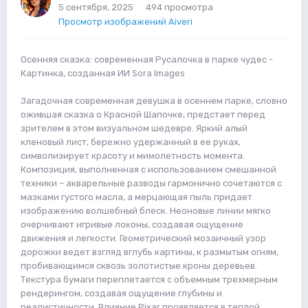
5 сентября, 2025
494 просмотра
Просмотр изображений Aiveri
Осенняя сказка: современная Русалочка в парке чудес -
Картинка, созданная ИИ Sora Images
Загадочная современная девушка в осеннем парке, словно
ожившая сказка о Красной Шапочке, предстает перед
зрителем в этом визуальном шедевре. Яркий алый
кленовый лист, бережно удержанный в ее руках,
символизирует красоту и мимолетность момента.
Композиция, выполненная с использованием смешанной
техники – акварельные разводы гармонично сочетаются с
мазками густого масла, а мерцающая пыль придает
изображению волшебный блеск. Неоновые линии мягко
очерчивают игривые локоны, создавая ощущение
движения и легкости. Геометрический мозаичный узор
дорожки ведет взгляд вглубь картины, к размытым огням,
пробивающимся сквозь золотистые кроны деревьев.
Текстура бумаги переплетается с объемным трехмерным
рендерингом, создавая ощущение глубины и
реалистичности. Влияние Pixar проявляется в теплой