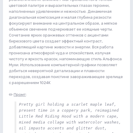
цветовой палитре и выразительных глазах героини,
наполненных удивлением и нежностью. Динамичная
диагональная композиция и малая глубина резкости
фокусируют внимание на центральном образе, а мягкое
объемное свечение подчеркивает ее изящные черты.
Сочетание ярких оранжевых оттенков с акцентами
бирюзового цвета создает эффектный контраст,
добавляющий картине живости и энергии. Вся работа
пронизана атмосферой чуда и спокойствия, излучая
чистоту и яркость красок, напоминающую стиль Альфонса
Мухи. Использование компьютерной графики позволяет
добиться невероятной детализации и плавности
переходов, создавая поистине завораживающее зрелище
с разрешением 1024K
✏️
Промт
:
Pretty girl holding a scarlet maple leaf, 
present time in a coppery park, reimagined 
Little Red Riding Hood with a modern cape, 
mixed media collage with watercolor washes, 
oil impasto accents and glitter dust, 