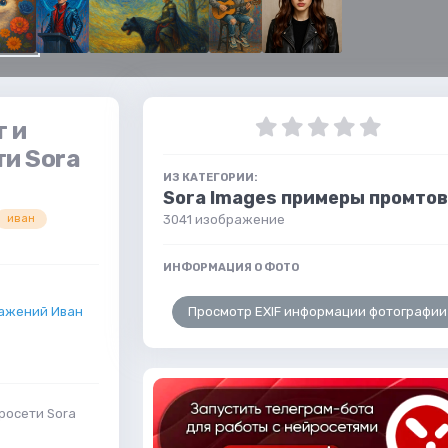
г и
ти Sora
ИЗ КАТЕГОРИИ:
Sora Images примеры промтов
3041 изображение
иван
ИНФОРМАЦИЯ О ФОТО
Просмотр EXIF информации фотографии
ажений Иван
росети Sora