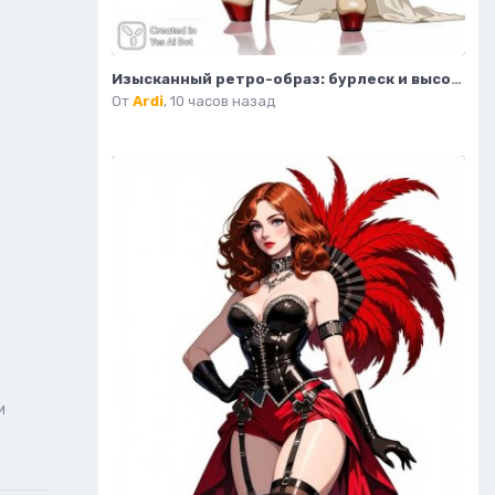
Изысканный ретро-образ: бурлеск и высокая мода в деталях. Картинка из нейросети Flux
От
Ardi
,
10 часов назад
и