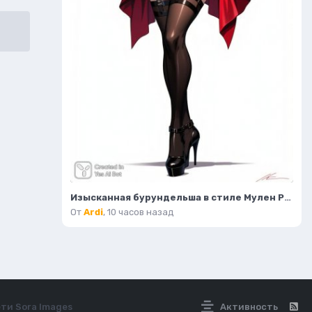
Изысканная бурундельша в стиле Мулен Руж: завораживающая мода и красота. Генерация из нейронной сети Flux 1
От
Ardi
,
10 часов назад
ети Sora Images
Активность