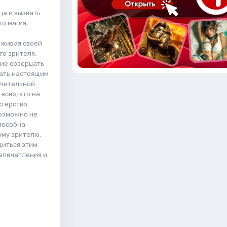
ца и вызвать
о магия,
аживая своей
го зрителя.
ние созерцать
тать настоящим
ючительной
всех, кто на
стерство
возможно не
способна
ому зрителю,
диться этим
впечатления и