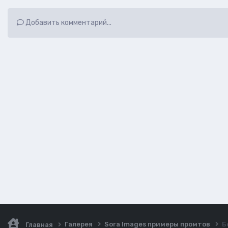
Добавить комментарий...
Галерея
Sora Images примеры промтов
Б
Главная