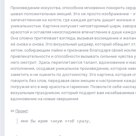
Произведение искусства, способное мгновенно покорить серд
шквал положительных эмоций. Это не просто изображение – эт
запечатленная на холсте, где каждая деталь дышит жизнью и
уникальностью. Картина излучает неповторимый шарм, завор
красотой и оставляя неизгладимое впечатление в душе каждо
Она словно притягивает взгляды, вызывая восхищение и жела
её снова и снова. Это визуальный шедевр, который обещает с
хитом, собирающим лайки и признание благодаря своей искл
привлекательности и способности вызывать сильные чувства у 
него смотрит. Здесь переплетаются талант, вдохновение и ма
исполнения, создавая уникальное произведение, которое не
заметить и не оценить по достоинству. Это картина, которая 
говорить без слов, передавая свои эмоции и настроение кажд
погружая его в мир красоты и гармонии. Позвольте себе насла
визуальным праздником, который подарит вам незабываемые 
вдохновение на новые свершения
✏️
Промт
:
мне бы идею такую чтоб сразу, 