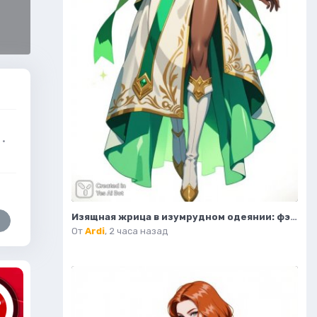
·
Изящная жрица в изумрудном одеянии: фэнтезийный портрет. Картинка из нейронной сети Flux.1
От
Ardi
,
2 часа назад