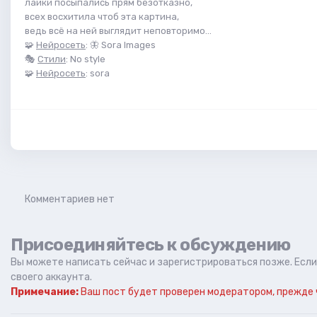
лайки посыпались прям безотказно,
всех восхитила чтоб эта картина,
ведь всё на ней выглядит неповторимо...
🧩
Нейросеть
: 🦋 Sora Images
🎭
Стили
: No style
🧩
Нейросеть
: sora
Комментариев нет
Присоединяйтесь к обсуждению
Вы можете написать сейчас и зарегистрироваться позже. Если 
своего аккаунта.
Примечание:
Ваш пост будет проверен модератором, прежде 