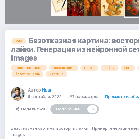
Безотказная картина: востор
sora
лайки. Генерация из нейронной се
Images
неповторимость
восхищение
repost
лайки
sora
безотказность
картина
Автор
Иван
5 сентября, 2025
497 просмотров
Просмотр изобр
Поделиться
Подписчики
0
Безотказная картина: восторг и лайки - Пример генерации ней
Images