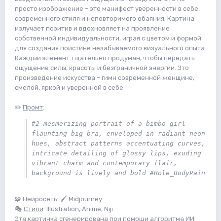
просто изображение – это манифест уверенности в себе,
современного стиля и неповторимого обаяния. Картина
излучает позитив и вдохновляет на проявление
собственной индивидуальности, играя с цветом и формой
для создания поистине незабываемого визуального опыта.
Каждый элемент тщательно продуман, чтобы передать
ощущение силы, красоты и безграничной энергии. Это
произведение искусства – гимн современной женщине,
смелой, яркой и уверенной в себе
✏️
Промт
:
#2 mesmerizing portrait of a bimbo girl 
flaunting big bra, enveloped in radiant neon 
hues, abstract patterns accentuating curves, 
intricate detailing of glossy lips, exuding 
vibrant charm and contemporary flair, 
background is lively and bold #Role_BodyPain
🧩
Нейросеть
: 🖌 Midjourney
🎭
Стили
: Illustration, Anime, Niji
Эта картинка сгенерирована при помощи алгоритма ИИ