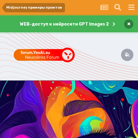
Midjourney примеры промтов
×
WEB-доступ к нейросети GPT Images 2