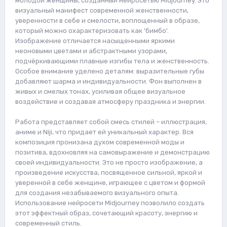
молодой женщины, созданный нейросетью Midjourney. Это
визуальный манифест современной женственности,
уверенности в себе и смелости, воплощенный в образе,
который можно охарактеризовать как 'бимбо'.
Изображение отличается насыщенными яркими
неоновыми цветами и абстрактными узорами,
подчёркивающими плавные изгибы тела и женственность.
Особое внимание уделено деталям: выразительные губы
добавляют шарма и индивидуальности. Фон выполнен в
живых и смелых тонах, усиливая общее визуальное
воздействие и создавая атмосферу праздника и энергии.
Работа представляет собой смесь стилей – иллюстрация,
аниме и Niji, что придает ей уникальный характер. Вся
композиция пронизана духом современной моды и
позитива, вдохновляя на самовыражение и демонстрацию
своей индивидуальности. Это не просто изображение, а
произведение искусства, посвященное сильной, яркой и
уверенной в себе женщине, играющее с цветом и формой
для создания незабываемого визуального опыта.
Использование нейросети Midjourney позволило создать
этот эффектный образ, сочетающий красоту, энергию и
современный стиль.