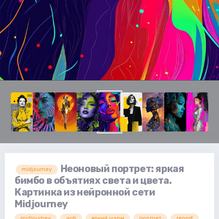
Неоновый портрет: яркая
midjourney
бимбо в объятиях света и цвета.
Картинка из нейронной сети
Midjourney
midjourney
ardi
яркий шарм
портрет
repost