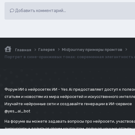
Добавить комментарий...
Галерея
Midjourney примеры промтов
Главная
Портрет в сине-оранжевых тонах: современная элегантность
Форум ИИ о нейросетях ИИ - Yes Ai предоставляет доступ к поле
статьям и новостям из мира нейросетей и искусственного интелл
Изучайте нейронные сети и создавайте генерации в ИИ-сервисе
@yes_ai_bot
На форуме вы можете задавать вопросы про нейросети, участвова
дискуссиях и делиться своим контентом, получая ценные отзывы 