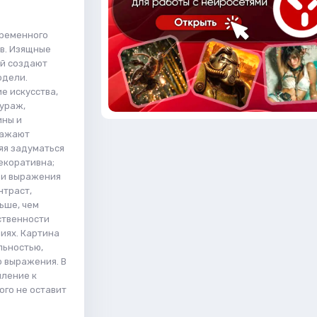
временного
ов. Изящные
й создают
одели.
е искусства,
ураж,
ины и
ражают
яя задуматься
декоративна;
 и выражения
нтраст,
ьше, чем
нственности
иях. Картина
льностью,
 выражения. В
мление к
ого не оставит