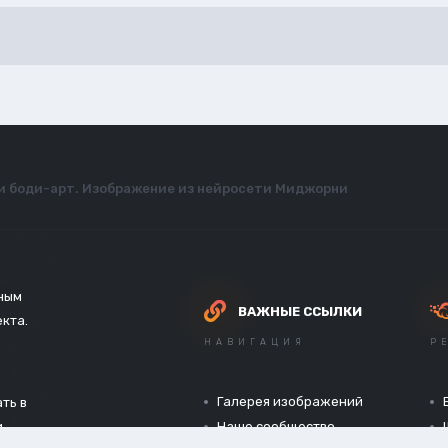
 и боди-арт. Изображение из нейросети Миджорни
зным
ВАЖНЫЕ ССЫЛКИ
екта.
НАВИГАЦИЯ
Р
Галерея изображений
ть в
и
Наше сообщество