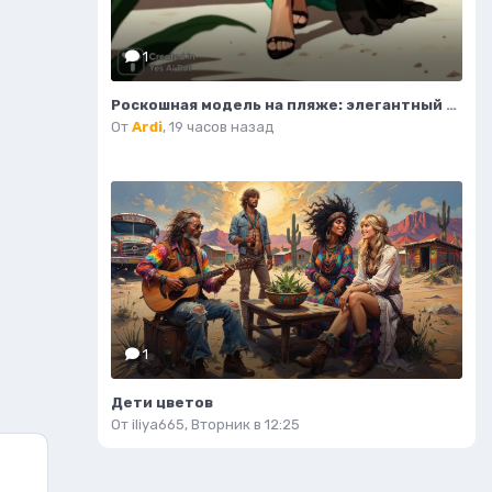
1
Роскошная модель на пляже: элегантный силуэт и изысканный стиль. Картинка из нейросети Flux.1
От
Ardi
,
19 часов назад
1
Дети цветов
От
iliya665
,
Вторник в 12:25