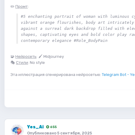
✏️
Промт
:
#5 enchanting portrait of woman with luminous cy
vibrant orange flourishes, body art intricately 
against a surreal dark backdrop filled with elec
shapes, captivating eyes and bold color play rad
contemporary elegance #Role_BodyPain
🧩
Нейросеть
: 🖌 Midjourney
🎭
Стили
: No style
Эта иллюстрация сгенерирована нейросетью:
Telegram Bot - Ye
Yes_Ai
655
Опубликовано
5 сентября, 2025