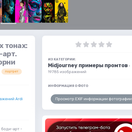
х тонах:
-арт.
ИЗ КАТЕГОРИИ:
орни
Midjourney примеры промтов
·
19785 изображений
портрет
ИНФОРМАЦИЯ О ФОТО
Просмотр EXIF информации фотографии
ажений Ardi
 боди-арт -