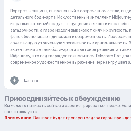
Портрет женщины, выполненный в современном стиле, выд
детального боди-арта. Искусственный интеллект Midjourn
и оранжевых линий создаёт ощущение легкости и волшебст
загадочности, а глаза модели выражают силу и хрупкость, 
фоне обеспечивают динамизм и современность. Изображени
сочетающую утонченную элегантность и оригинальность. В
акцентом на детали боди-арта и цветовое решение, а также
Midjourney, что подтверждается наличием Telegram Bot для
современное художественное выражение через игру цвета,
Цитата
Присоединяйтесь к обсуждению
Вы можете написать сейчас и зарегистрироваться позже. Если 
своего аккаунта.
Примечание:
Ваш пост будет проверен модератором, прежде 