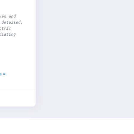
an and 
detailed, 
tric 
iating 
s Ai