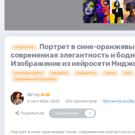
Портрет в сине-оранжевы
midjourney
современная элегантность и боди
Изображение из нейросети Мидж
неоновые цвета
женщина
midjourney
repost
ardi
современное искусство
Автор
Ardi
4 сентября, 2025
256 просмотров
Просмотр изобр
Поделиться
Подписчики
0
Портрет в сине-оранжевых тонах: современная элегантность и