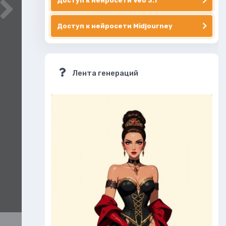
Доступ к нейросети Veo 3.1
Доступ к нейросети Midjourney
Лента генераций