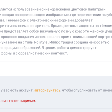
еляется использованием сине-оранжевой цветовой палитры и
ey создал завораживающее изображение, где переплетение голуб
ва. Темный фон с электрическими формами добавляет
притягивая внимание зрителя. Яркие цветовые акценты на тёмно
е представляет собой визуальную поэму о красоте женской душ
 процессе создания использовался промт, описывающий портрет
 указание на стиль 'No style'. Иллюстрация создана нейросетью
 генерации изображений. В целом, работа демонстрирует
 формы и сюрреалистический контекст.
у вас есть аккаунт,
авторизуйтесь
, чтобы опубликовать от имен
чем станет видимым.