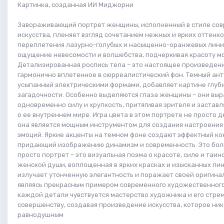
Картинка, созданная ИИ Миджорни
Завораживающий портрет женщины, исполненный в стиле со
искусства, пленяет взгляд сочетанием нежных и ярких оттенк
переплетения лазурно-голубых и насыщенно-оранжевых лини
ощущение невесомости и волшебства, подчеркивая красоту м
Детализированная роспись тела – это настоящее произведени
гармонично вплетенное в сюрреалистический фон. Темный ант
усыпанный электрическими формами, добавляет картине глуб
загадочности. Особенно выделяются глаза женщины – они вы
одновременно силу и хрупкость, притягивая зрителя и заставл
о ее внутреннем мире. Игра цвета в этом портрете не просто 
она является мощным инструментом для создания настроения
эмоций. Яркие акценты на темном фоне создают эффектный ко
придающий изображению динамизм и современность. Это бол
просто портрет – это визуальная поэма о красоте, силе и таи
женской души, воплощенная в ярких красках и изысканных лин
излучает утонченную элегантность и поражает своей оригина
являясь прекрасным примером современного художественного
каждой детали чувствуется мастерство художника и его стре
совершенству, создавая произведение искусства, которое ник
равнодушным