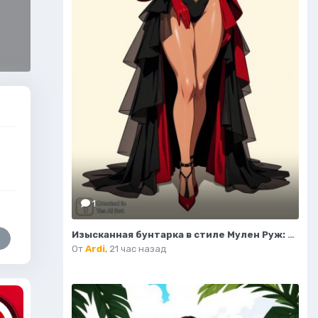
1
Изысканная бунтарка в стиле Мулен Руж: мода и элегантность. Генерация из нейронной сети Flux Ai
От
Ardi
,
21 час назад