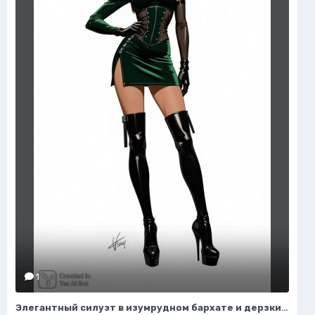
1
Элегантный силуэт в изумрудном бархате и дерзких ботфортах. Нейросеть Flux 1