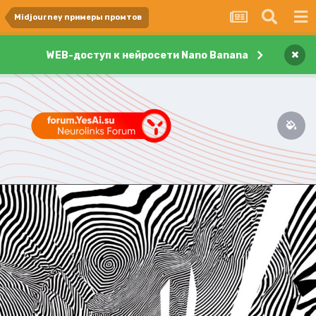
Midjourney примеры промтов
×
WEB-доступ к нейросети Nano Banana