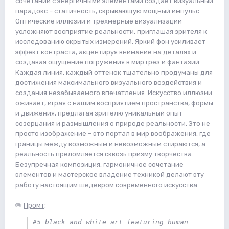
сочетании с энергичными элементами создает визуальный
парадокс – статичность, скрывающую мощный импульс.
Оптические иллюзии и трехмерные визуализации
усложняют восприятие реальности, приглашая зрителя к
исследованию скрытых измерений. Яркий фон усиливает
эффект контраста, акцентируя внимание на деталях и
создавая ощущение погружения в мир грез и фантазий.
Каждая линия, каждый оттенок тщательно продуманы для
достижения максимального визуального воздействия и
создания незабываемого впечатления. Искусство иллюзии
оживает, играя с нашим восприятием пространства, формы
и движения, предлагая зрителю уникальный опыт
созерцания и размышления о природе реальности. Это не
просто изображение – это портал в мир воображения, где
границы между возможным и невозможным стираются, а
реальность преломляется сквозь призму творчества.
Безупречная композиция, гармоничное сочетание
элементов и мастерское владение техникой делают эту
работу настоящим шедевром современного искусства
✏️
Промт
:
#5 black and white art featuring human 