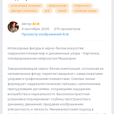
оптические иллюзии
сюрреализм
midjourney
фигуры человека
ardi
repost
сложные узоры
Автор
Ardi
4 сентября, 2025
275 просмотров
Просмотр изображений Ardi
Иллюзорные фигуры в черно-белом искусстве:
сюрреалистичный мир и динамичные узоры - Картинка,
сгенерированная нейросетью Миджорни
Завораживающая черно-белая композиция, сотканная из
человеческих фигур, переплетающихся с замысловатыми
узорами и графическими элементами. Смелые линии
формируют сюрреалистические пейзажи, наполненные
причудливыми деталями, создающими ощущение
волшебства и нереальности. Высококонтрастная
штриховка подчеркивает глубину пространства и
динамику движений, придавая изображению
элегантность и легкость. Минималистский подход в