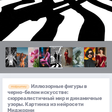
Иллюзорные фигуры в
midjourney
черно-белом искусстве:
сюрреалистичный мир и динамичные
узоры. Картинка из нейросети
Миджорни