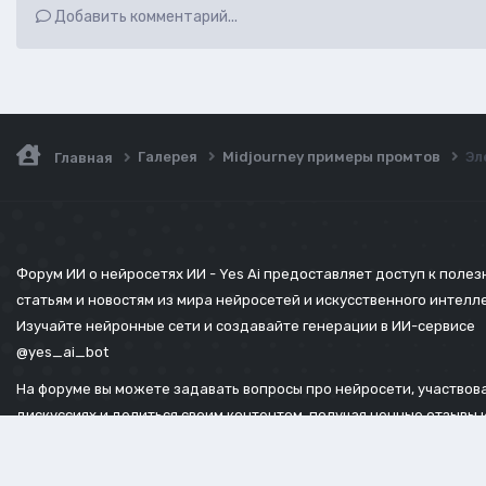
Добавить комментарий...
Галерея
Midjourney примеры промтов
Эл
Главная
Форум ИИ о нейросетях ИИ - Yes Ai предоставляет доступ к поле
статьям и новостям из мира нейросетей и искусственного интелл
Изучайте нейронные сети и создавайте генерации в ИИ-сервисе
@yes_ai_bot
На форуме вы можете задавать вопросы про нейросети, участвова
дискуссиях и делиться своим контентом, получая ценные отзывы 
советы.