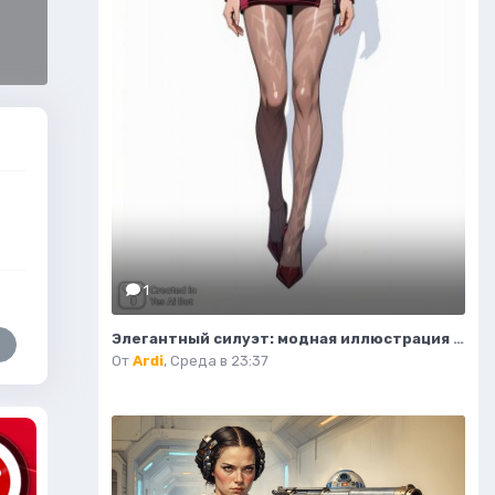
1
Элегантный силуэт: модная иллюстрация в стиле хай-енд журнала. Изображение из нейросети Flux.1
От
Ardi
,
Среда в 23:37