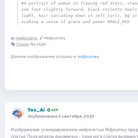
#4 portrait of woman in flowing red dress, stand
one foot slightly forward, black stiletto heels 
light, hair cascading down in soft curls, bg is 
evoking a sense of grace and power #ROLE_RED
🧩
Нейросеть
: 🖌 Midjourney
🎭
Стили
: No style
Данное изображение создано в:
midjourney
Yes_Ai
659
Опубликовано
5 сентября, 2025
Изображение, сгенерированное нейросетью Midjourney, пр
платье. Поза модели динамична – одна нога слегка выдвину