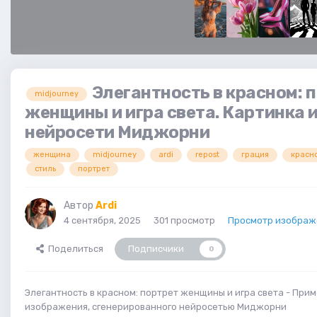
Элегантность в красном: 
midjourney
женщины и игра света. Картинка 
нейросети Миджорни
женщина
midjourney
ardi
repost
грация
красн
стиль
портрет
Автор
Ardi
4 сентября, 2025
301 просмотр
Просмотр изображе
Поделиться
Подписчики
0
Элегантность в красном: портрет женщины и игра света - При
изображения, сгенерированного нейросетью Миджорни