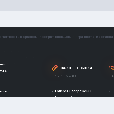
егантность в красном: портрет женщины и игра света. Картинк
зным
ВАЖНЫЕ ССЫЛКИ
екта.
НАВИГАЦИЯ
Р
Галерея изображений
ть в
и
Наше сообщество
Официальный сайт
Конфиденциальность