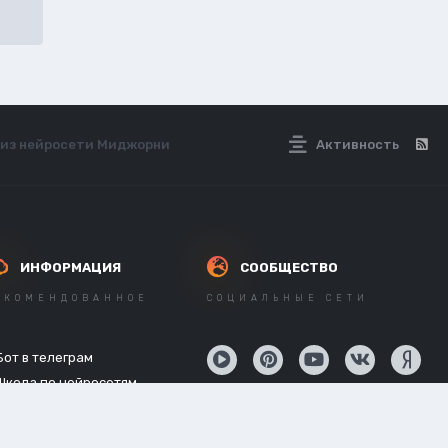
а из нейросети Миджорни
Активность
ИНФОРМАЦИЯ
СООБЩЕСТВО
ЕКОМЕНДОВАННОЕ
СОЦИАЛЬНЫЕ СЕТИ
Бот в телеграм
Школа по нейросетям
API нейросетей
Новостной канал