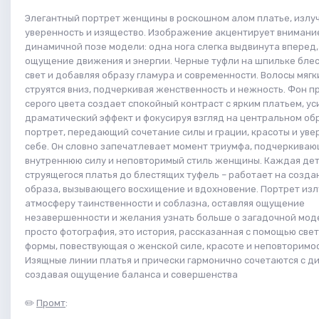
Элегантный портрет женщины в роскошном алом платье, изл
уверенность и изящество. Изображение акцентирует внимани
динамичной позе модели: одна нога слегка выдвинута вперед,
ощущение движения и энергии. Черные туфли на шпильке блес
свет и добавляя образу гламура и современности. Волосы мяг
струятся вниз, подчеркивая женственность и нежность. Фон 
серого цвета создает спокойный контраст с ярким платьем, ус
драматический эффект и фокусируя взгляд на центральном обр
портрет, передающий сочетание силы и грации, красоты и уве
себе. Он словно запечатлевает момент триумфа, подчеркива
внутреннюю силу и неповторимый стиль женщины. Каждая дет
струящегося платья до блестящих туфель – работает на созда
образа, вызывающего восхищение и вдохновение. Портрет изл
атмосферу таинственности и соблазна, оставляя ощущение
незавершенности и желания узнать больше о загадочной моде
просто фотография, это история, рассказанная с помощью свет
формы, повествующая о женской силе, красоте и неповторимос
Изящные линии платья и прически гармонично сочетаются с д
создавая ощущение баланса и совершенства
✏️
Промт
: