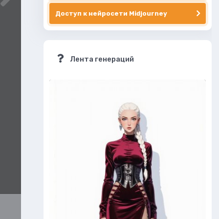
Доступ к нейросети Midjourney
Лента генераций