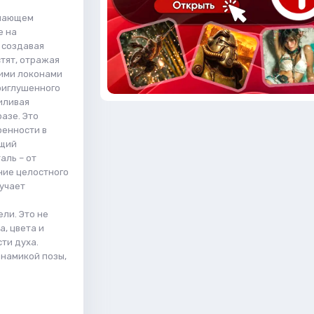
учающем
е на
 создавая
тят, отражая
кими локонами
приглушенного
иливая
азе. Это
ренности в
ющий
аль – от
ние целостного
учает
ли. Это не
а, цвета и
ти духа.
инамикой позы,