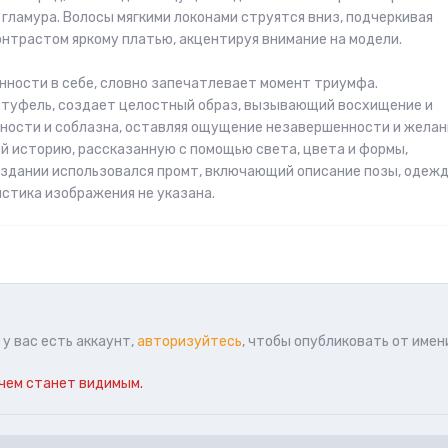
 гламура. Волосы мягкими локонами струятся вниз, подчеркивая
нтрастом яркому платью, акцентируя внимание на модели.
енности в себе, словно запечатлевает момент триумфа.
 туфель, создает целостный образ, вызывающий восхищение и
ности и соблазна, оставляя ощущение незавершенности и желан
ой историю, рассказанную с помощью света, цвета и формы,
оздании использовался промт, включающий описание позы, одежд
листика изображения не указана.
у вас есть аккаунт,
авторизуйтесь
, чтобы опубликовать от имен
чем станет видимым.