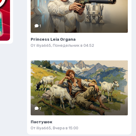
1
Princess Leia Organa
От
iliya665
,
Понедельник в 04:52
1
Пастушок
От
iliya665
,
Вчера в 15:00