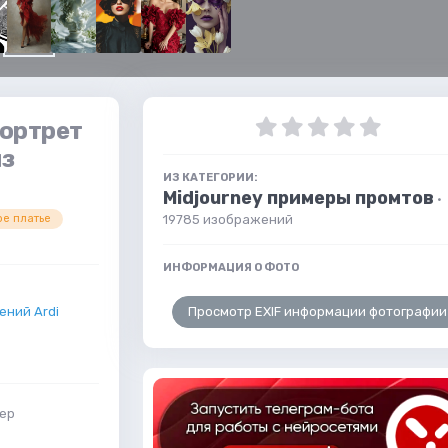
портрет
из
ИЗ КАТЕГОРИИ:
Midjourney примеры промтов
·
19785 изображений
ое платье
ИНФОРМАЦИЯ О ФОТО
Просмотр EXIF информации фотографии
ний Ardi
мер