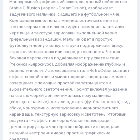
Монохромный графический эскиз, созданный нейросетью
Stable Diffusion (модель DreamFusion), изображает
задумчивого мальчика, сидящего на футбольном мяче.
Композиция выполнена в минималистичном стиле на
светло-сером фоне и акцентирует внимание на деталях
черт лица и текстуре зарисовки, выполненной черно-
грифельным карандашом. Мальчик одет в простую
футболку и черную кепку; его рука поддерживает щёку,
выражая меланхолию или сосредоточенность. Четкая
боковая перспектива подчёркивает игру света и тени
(техника кьяроскуро), добавляя изображению глубины и
реалистичности. Использование стиля RetroCyber создаёт
эффект спокойствия и умиротворения, передавая момент
созерцания с помощью простой палитры цветов и
выразительного светотенения. Промпт включал указание
на светло-серый фон, минимализм, позу мальчика
(сидящего на мяче), детали одежды (футболка, кепка), вид
сбоку, монохромию, использование чернографитного
карандаша, текстурную зарисовку и светотень. Итоговый
результат – эффектная черно-белая иллюстрация,
демонстрирующая мастерство нейросети в передаче
эмоций и настроения через простые графические
средства.