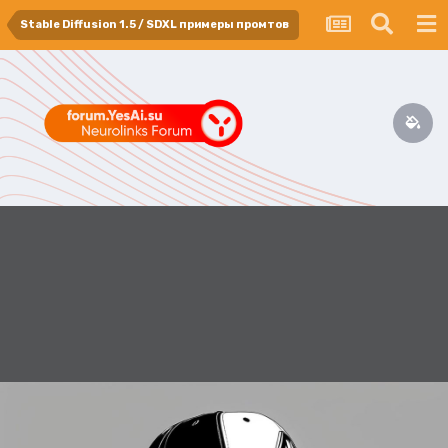
Stable Diffusion 1.5 / SDXL примеры промтов