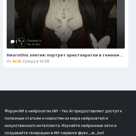
1
Неогothic элегия: портрет аристократки в темном величии библиотеки. Картинка из нейронной сети Миджорни
От
Ardi
,
Среда в 14:58
Форум ИИ о нейросетях ИИ - Yes Ai предоставляет доступ к
полезным статьям и новостям из мира нейросетей и
искусственного интеллекта. Изучайте нейронные сети и
создавайте генерации в ИИ-сервисе
@yes_ai_bot