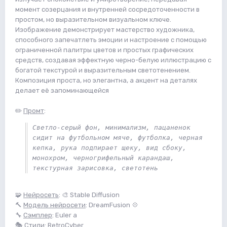
момент созерцания и внутренней сосредоточенности в
простом, но выразительном визуальном ключе.
Изображение демонстрирует мастерство художника,
способного запечатлеть эмоции и настроение с помощью
ограниченной палитры цветов и простых графических
средств, создавая эффектную черно-белую иллюстрацию с
богатой текстурой и выразительным светотенением.
Композиция проста, но элегантна, а акцент на деталях
делает её запоминающейся
✏️
Промт
:
Светло-серый фон, минимализм, пацаненок 
сидит на футбольном мяче, футболка, черная 
кепка, рука подпирает щеку, вид сбоку, 
монохром, черногрифельный карандаш, 
текстурная зарисовка, светотень
🧩
Нейросеть
: 🎨 Stable Diffusion
🔨
Модель нейросети
: DreamFusion 💠
🔧
Сэмплер
: Euler a
🎭
Стили
: RetroCyber