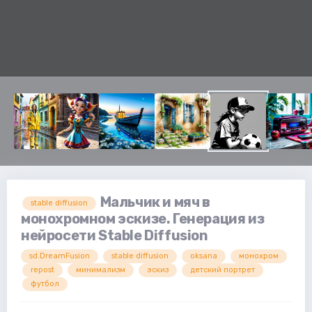
Мальчик и мяч в
stable diffusion
монохромном эскизе. Генерация из
нейросети Stable Diffusion
sd.DreamFusion
stable diffusion
oksana
монохром
repost
минимализм
эскиз
детский портрет
футбол