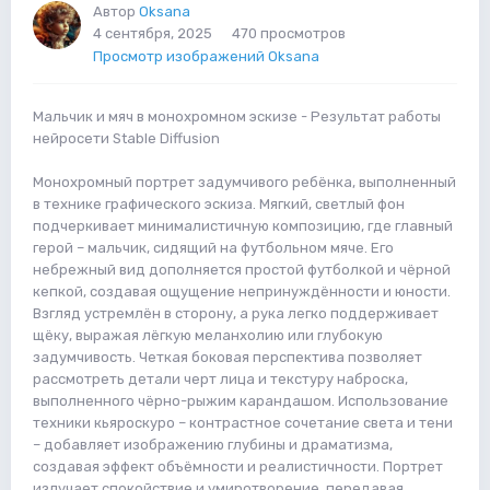
Автор
Oksana
4 сентября, 2025
470 просмотров
Просмотр изображений Oksana
Мальчик и мяч в монохромном эскизе - Результат работы
нейросети Stable Diffusion
Монохромный портрет задумчивого ребёнка, выполненный
в технике графического эскиза. Мягкий, светлый фон
подчеркивает минималистичную композицию, где главный
герой – мальчик, сидящий на футбольном мяче. Его
небрежный вид дополняется простой футболкой и чёрной
кепкой, создавая ощущение непринуждённости и юности.
Взгляд устремлён в сторону, а рука легко поддерживает
щёку, выражая лёгкую меланхолию или глубокую
задумчивость. Четкая боковая перспектива позволяет
рассмотреть детали черт лица и текстуру наброска,
выполненного чёрно-рыжим карандашом. Использование
техники кьяроскуро – контрастное сочетание света и тени
– добавляет изображению глубины и драматизма,
создавая эффект объёмности и реалистичности. Портрет
излучает спокойствие и умиротворение, передавая