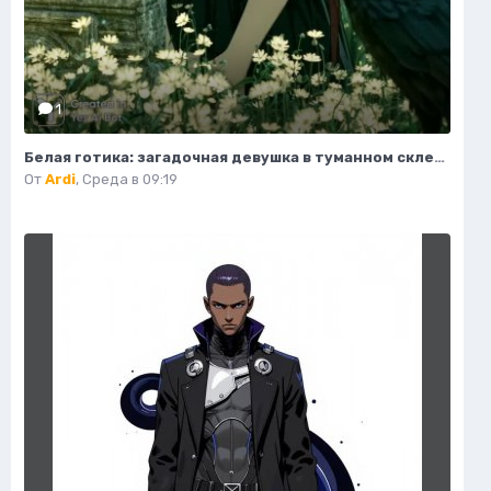
1
Белая готика: загадочная девушка в туманном склепе под полной луной. Нейронная сеть Midjourney
От
Ardi
,
Среда в 09:19