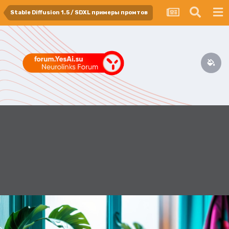
Stable Diffusion 1.5 / SDXL примеры промтов