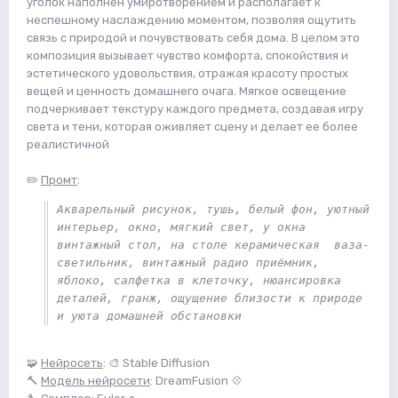
уголок наполнен умиротворением и располагает к
неспешному наслаждению моментом, позволяя ощутить
связь с природой и почувствовать себя дома. В целом это
композиция вызывает чувство комфорта, спокойствия и
эстетического удовольствия, отражая красоту простых
вещей и ценность домашнего очага. Мягкое освещение
подчеркивает текстуру каждого предмета, создавая игру
света и тени, которая оживляет сцену и делает ее более
реалистичной
✏️
Промт
:
Акварельный рисунок, тушь, белый фон, уютный 
интерьер, окно, мягкий свет, у окна 
винтажный стол, на столе керамическая  ваза-
светильник, винтажный радио приёмник, 
яблоко, салфетка в клеточку, нюансировка 
деталей, гранж, ощущение близости к природе 
и уюта домашней обстановки
🧩
Нейросеть
: 🎨 Stable Diffusion
🔨
Модель нейросети
: DreamFusion 💠