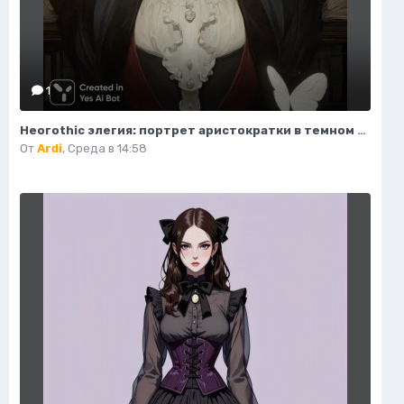
1
Неогothic элегия: портрет аристократки в темном величии библиотеки. Картинка из нейронной сети Миджорни
От
Ardi
,
Среда в 14:58