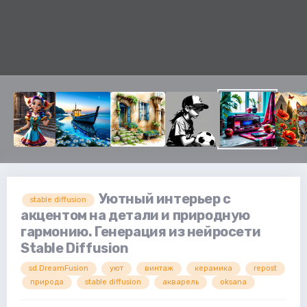
Уютный интерьер с
stable diffusion
акцентом на детали и природную
гармонию. Генерация из нейросети
Stable Diffusion
sd.DreamFusion
уют
винтаж
керамика
repost
природа
stable diffusion
акварель
oksana