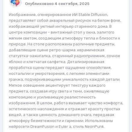
Опубликовано
4 сентября, 2025
Изображение, сгенерированное ИИ Stable Diffusion,
представляет собой акварельный рисунок на белом фоне,
изображающий уютный интерьер старинного дома. В
центре композиции – винтажный стол у окна, залитого
мягким светом, создающим атмосферу тепла и близости к
природе. На столе расположены различные предметы,
добавляющие сцене ретро-шарма: керамическая
статуэтка-зажигалка, старинный радиоприемник, сочное
яблоко и клетчатая салфетка. Детализированная
проработка сцены передает ощущение спокойствия,
ностальгии и умиротворения, с легкими элементами
гранжа, подчеркивающими уникальность каждой детали.
Мягкое освещение акцентирует текстуру каждого
предмета, создавая игру света и тени, оживляющую
композицию и усиливающую реалистичность
изображения. В целом, работа вызывает чувство комфорта,
эстетического наслаждения и отражает красоту простых
вещей, а также ценность домашнего очага, передавая
атмосферу безмятежности и гармонии. Использованы
нейросети DreamFusion и Euler a, стиль NeonPunk.