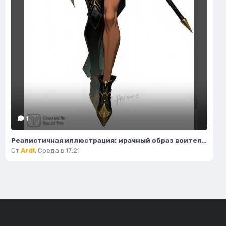
1
Реалистичная иллюстрация: мрачный образ воительницы-жнеца в фантазийном стиле. Картинка из нейросети Flux
От
Ardi
,
Среда в 17:21