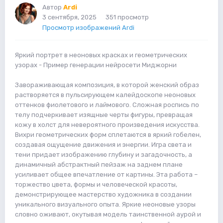
Автор
Ardi
3 сентября, 2025
351 просмотр
Просмотр изображений Ardi
Яркий портрет в неоновых красках и геометрических
узорах - Пример генерации нейросети Миджорни
Завораживающая композиция, в которой женский образ
растворяется в пульсирующем калейдоскопе неоновых
оттенков фиолетового и лаймового. Сложная роспись по
телу подчеркивает изящные черты фигуры, превращая
кожу в холст для невероятного произведения искусства.
Вихри геометрических форм сплетаются в яркий гобелен,
создавая ощущение движения и энергии. Игра света и
тени придает изображению глубину и загадочность, а
динамичный абстрактный пейзаж на заднем плане
усиливает общее впечатление от картины. Эта работа –
торжество цвета, формы и человеческой красоты,
демонстрирующее мастерство художника в создании
уникального визуального опыта. Яркие неоновые узоры
словно оживают, окутывая модель таинственной аурой и