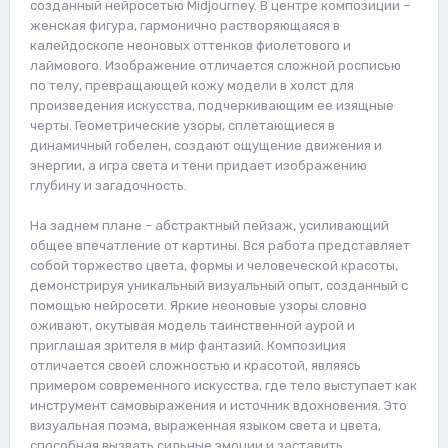
созданный нейросетью Midjourney. В центре композиции –
женская фигура, гармонично растворяющаяся в
калейдоскопе неоновых оттенков фиолетового и
лаймового. Изображение отличается сложной росписью
по телу, превращающей кожу модели в холст для
произведения искусства, подчеркивающим ее изящные
черты. Геометрические узоры, сплетающиеся в
динамичный гобелен, создают ощущение движения и
энергии, а игра света и тени придает изображению
глубину и загадочность.
На заднем плане – абстрактный пейзаж, усиливающий
общее впечатление от картины. Вся работа представляет
собой торжество цвета, формы и человеческой красоты,
демонстрируя уникальный визуальный опыт, созданный с
помощью нейросети. Яркие неоновые узоры словно
оживают, окутывая модель таинственной аурой и
приглашая зрителя в мир фантазий. Композиция
отличается своей сложностью и красотой, являясь
примером современного искусства, где тело выступает как
инструмент самовыражения и источник вдохновения. Это
визуальная поэма, выраженная языком света и цвета,
способная вызвать сильные эмоции и заставить