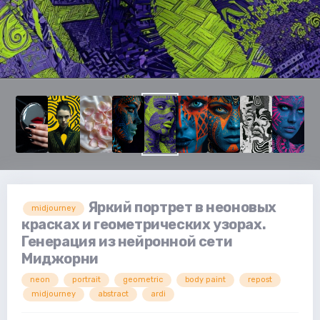
Яркий портрет в неоновых
midjourney
красках и геометрических узорах.
Генерация из нейронной сети
Миджорни
neon
portrait
geometric
body paint
repost
midjourney
abstract
ardi