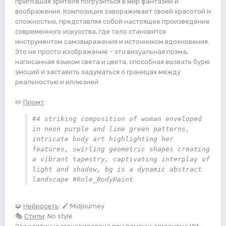
приглашая зрителя погрузиться в мир фантазий и
воображения. Композиция завораживает своей красотой и
сложностью, представляя собой настоящее произведение
современного искусства, где тело становится
инструментом самовыражения и источником вдохновения.
Это не просто изображение – это визуальная поэма,
написанная языком света и цвета, способная вызвать бурю
эмоций и заставить задуматься о границах между
реальностью и иллюзией
✏️
Промт
:
#4 striking composition of woman enveloped 
in neon purple and lime green patterns, 
intricate body art highlighting her 
features, swirling geometric shapes creating 
a vibrant tapestry, captivating interplay of 
light and shadow, bg is a dynamic abstract 
landscape #Role_BodyPaint
🧩
Нейросеть
: 🖌 Midjourney
🎭
Стили
: No style