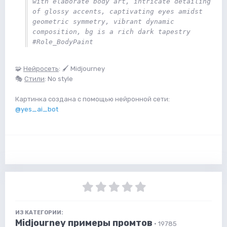
with elaborate body art, intricate detailing 
of glossy accents, captivating eyes amidst 
geometric symmetry, vibrant dynamic 
composition, bg is a rich dark tapestry 
#Role_BodyPaint
🧩
Нейросеть
: 🖌 Midjourney
🎭
Стили
: No style
Картинка создана с помощью нейронной сети:
@yes_ai_bot
ИЗ КАТЕГОРИИ:
Midjourney примеры промтов
· 19785