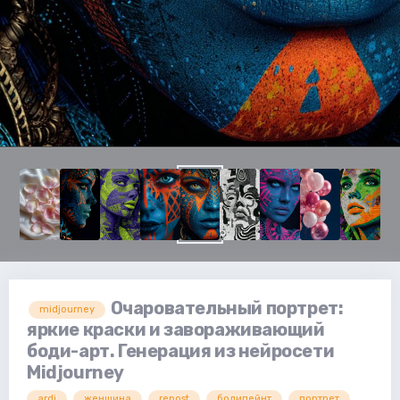
Очаровательный портрет:
midjourney
яркие краски и завораживающий
боди-арт. Генерация из нейросети
Midjourney
ardi
женщина
repost
бодипейнт
портрет