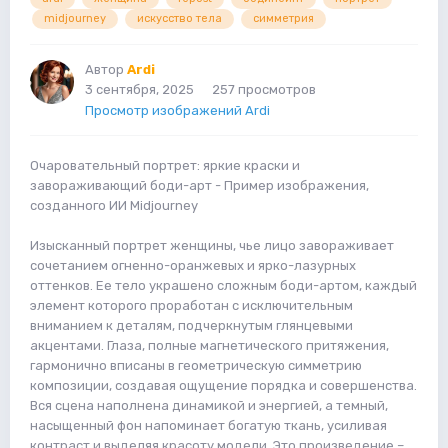
midjourney
искусство тела
симметрия
Автор
Ardi
3 сентября, 2025
257 просмотров
Просмотр изображений Ardi
Очаровательный портрет: яркие краски и
завораживающий боди-арт - Пример изображения,
созданного ИИ Midjourney
Изысканный портрет женщины, чье лицо завораживает
сочетанием огненно-оранжевых и ярко-лазурных
оттенков. Ее тело украшено сложным боди-артом, каждый
элемент которого проработан с исключительным
вниманием к деталям, подчеркнутым глянцевыми
акцентами. Глаза, полные магнетического притяжения,
гармонично вписаны в геометрическую симметрию
композиции, создавая ощущение порядка и совершенства.
Вся сцена наполнена динамикой и энергией, а темный,
насыщенный фон напоминает богатую ткань, усиливая
контраст и выделяя красоту модели. Это произведение –