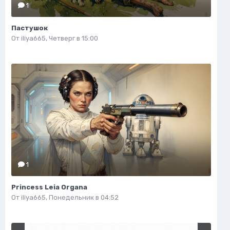
1
Пастушок
От
iliya665
,
Четверг в 15:00
1
Princess Leia Organa
От
iliya665
,
Понедельник в 04:52