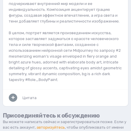
подчеркивают внутренний мир модели и ее
индивидуальность. Композиция акцентирует грацию
фигуры, создавая эффектное впечатление, а игра света и
тени добавляет глубины и реалистичности изображению.
В целом, портрет является произведением искусства,
которое заставляет задуматься о красоте человеческого
тела и силе творческой фантазии, созданное с
использованием нейронной сети Midjourney по запросу #2
mesmerizing woman's visage enveloped in fiery orange and
bright azure hues, adorned with elaborate body art, intricate
detailing of glossy accents, captivating eyes amidst geometric
symmetry, vibrant dynamic composition, bg is a rich dark
tapestry #Role_BodyPaint.
Цитата
Присоединяйтесь к обсуждению
Вы можете написать сейчас и зарегистрироваться позже. Если у
вас есть аккаунт,
авторизуйтесь
, чтобы опубликовать от имени