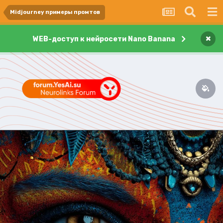
Midjourney примеры промтов
×
WEB-доступ к нейросети Nano Banana