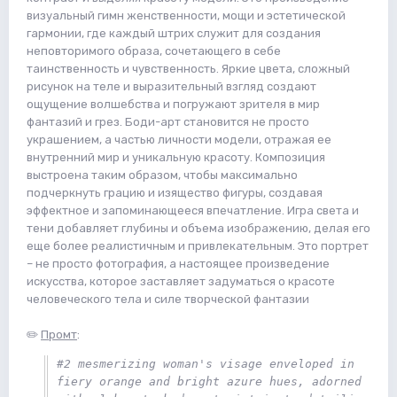
визуальный гимн женственности, мощи и эстетической
гармонии, где каждый штрих служит для создания
неповторимого образа, сочетающего в себе
таинственность и чувственность. Яркие цвета, сложный
рисунок на теле и выразительный взгляд создают
ощущение волшебства и погружают зрителя в мир
фантазий и грез. Боди-арт становится не просто
украшением, а частью личности модели, отражая ее
внутренний мир и уникальную красоту. Композиция
выстроена таким образом, чтобы максимально
подчеркнуть грацию и изящество фигуры, создавая
эффектное и запоминающееся впечатление. Игра света и
тени добавляет глубины и объема изображению, делая его
еще более реалистичным и привлекательным. Это портрет
– не просто фотография, а настоящее произведение
искусства, которое заставляет задуматься о красоте
человеческого тела и силе творческой фантазии
✏️
Промт
:
#2 mesmerizing woman's visage enveloped in 
fiery orange and bright azure hues, adorned 