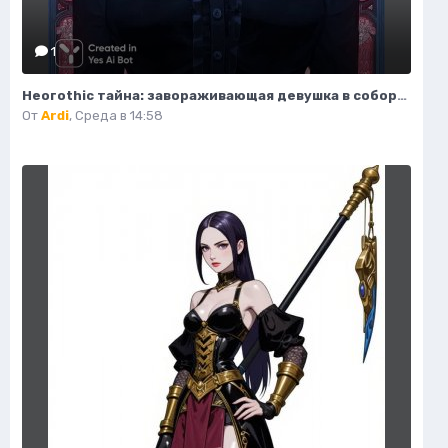
1
Неогothic тайна: завораживающая девушка в соборе под красным лунным светом. Генерация из нейросети Миджорни
От
Ardi
,
Среда в 14:58