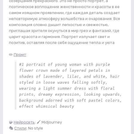
созерцания прекрасного. Это не просто портрет, а
поэтическое воплощение женственности и красоты в ее
самом изящном проявлении, где каждая деталь создает
неповторимую атмосферу волшебства и очарования. Вся
композиция словно дышит легкостью и свежестью,
приглашая зрителя окунуться в мир грез и фантазий, где
царит красота и гармония. Портрет излучает свет и
позитив, оставляя после себя ощущение тепла и уюта
✏️
Промт
:
#1 portrait of young woman with purple 
flower crown made of layered petals in 
shades of lavender, lilac, and white, hair 
styled in loose waves falling softly, 
wearing a light summer dress with floral 
prints, dreamy expression, looking upwards, 
background adorned with soft pastel colors, 
effect whimsical beauty
🧩
Нейросеть
: 🖌 Midjourney
🎭
Стили
: No style