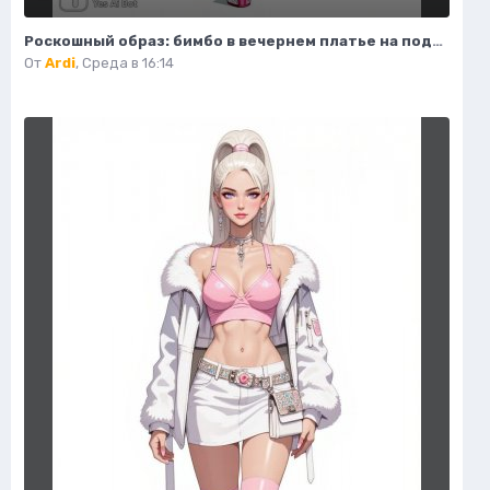
Роскошный образ: бимбо в вечернем платье на подиуме. Генерация из нейронной сети Flux 1
От
Ardi
,
Среда в 16:14