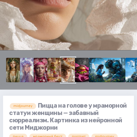
Пицца на голове у мраморной
midjourney
статуи женщины — забавный
сюрреализм. Картинка из нейронной
сети Миджорни
пицца
мраморный бюст
портрет
midjourney