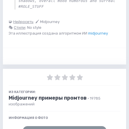
shadows, overall mood humorous and surreal 
#ROLE_STUFF
🧩
Нейросеть
: 🖌 Midjourney
🎭
Стили
: No style
Эта иллюстрация создана алгоритмом ИИ
midjourney
ИЗ КАТЕГОРИИ:
Midjourney примеры промтов
· 19785
изображений
ИНФОРМАЦИЯ О ФОТО