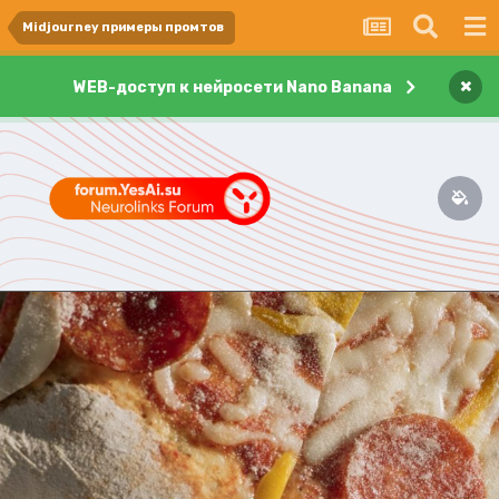
Midjourney примеры промтов
×
WEB-доступ к нейросети Nano Banana