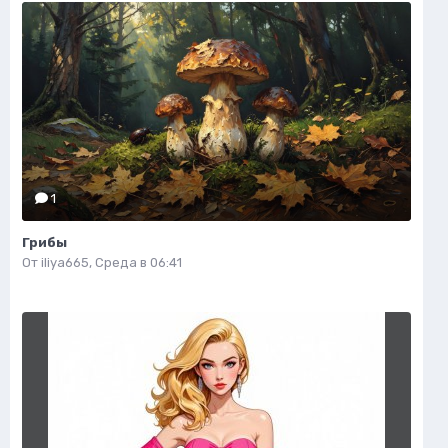
1
Грибы
От
iliya665
,
Среда в 06:41