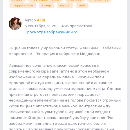
сюрреализм
юмор
repost
ardi
Автор
Ardi
3 сентября, 2025
438 просмотров
Просмотр изображений Ardi
Пицца на голове у мраморной статуи женщины — забавный
сюрреализм - Генерация в нейросети Миджорни
Изысканное сочетание классической красоты и
современного юмора запечатлено в этом необычном
изображении. На переднем плане – крупный план
мраморной статуи женщины, выполненной в античном
стиле, с серьезным, задумчивым выражением лица. Однако
привычная строгость произведения нарушается
неожиданным элементом: на её голове покоится огромный
кусок пиццы с аппетитной начинкой. Контраст между
величественной скульптурой и игривой едой создает
комический эффект, вызывающий улыбку у зрителя. Фон
изображения выполнен в виде однотонного белого
полотна, что позволяет полностью сосредоточиться на