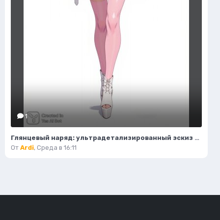
1
Глянцевый наряд: ультрадетализированный эскиз моды и гламура в стиле пастель. Картинка из нейронной сети Flux Ai
От
Ardi
,
Среда в 16:11