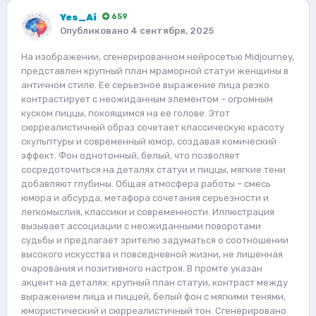
Yes_Ai
659
Опубликовано
4 сентября, 2025
На изображении, сгенерированном нейросетью Midjourney,
представлен крупный план мраморной статуи женщины в
античном стиле. Ее серьезное выражение лица резко
контрастирует с неожиданным элементом – огромным
куском пиццы, покоящимся на ее голове. Этот
сюрреалистичный образ сочетает классическую красоту
скульптуры и современный юмор, создавая комический
эффект. Фон однотонный, белый, что позволяет
сосредоточиться на деталях статуи и пиццы, мягкие тени
добавляют глубины. Общая атмосфера работы – смесь
юмора и абсурда, метафора сочетания серьезности и
легкомыслия, классики и современности. Иллюстрация
вызывает ассоциации с неожиданными поворотами
судьбы и предлагает зрителю задуматься о соотношении
высокого искусства и повседневной жизни, не лишенная
очарования и позитивного настроя. В промте указан
акцент на деталях: крупный план статуи, контраст между
выражением лица и пиццей, белый фон с мягкими тенями,
юмористический и сюрреалистичный тон. Сгенерировано