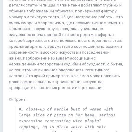
деталях статуи и пиццы. Мягкие тени добавляют глубины и
объема изображаемым объектам, подчеркивая фактуру
мрамора и текстуру теста. Общее настроение работы – это
смесь юмора и сюрреализма, где несовместимые элементы
гармонично сосуществуют, создавая уникальное
визуальное впечатление. Это своего рода метафора, в
которой серьезность и легкомысленность переплетаются,
предлагая зрителю задуматься о соотношении классики и
современности, высокого искусства и повседневной
жизни. Изображение вызывает ассоциации с
неожиданными поворотами судьбы и абсурдностью бытия,
но при этом не лишенное очарования и позитивного
настроя. Это яркий пример того, как юмор может оживить
даже самые серьезные произведения искусства,
превращая их в источник радости и вдохновения
✏️
Промт
:
#3 close-up of marble bust of woman with 
large slice of pizza on her head, serious 
expression contrasting with playful 
toppings, bg is plain white with soft 