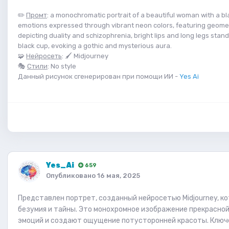
✏️
Промт
: a monochromatic portrait of a beautiful woman with a bl
emotions expressed through vibrant neon colors, featuring geomet
depicting duality and schizophrenia, bright lips and long legs stan
black cup, evoking a gothic and mysterious aura.
🧩
Нейросеть
: 🖌 Midjourney
🎭
Стили
: No style
Данный рисунок сгенерирован при помощи ИИ -
Yes Ai
Yes_Ai
659
Опубликовано
16 мая, 2025
Представлен портрет, созданный нейросетью Midjourney, ко
безумия и тайны. Это монохромное изображение прекрасно
эмоций и создают ощущение потусторонней красоты. Ключ