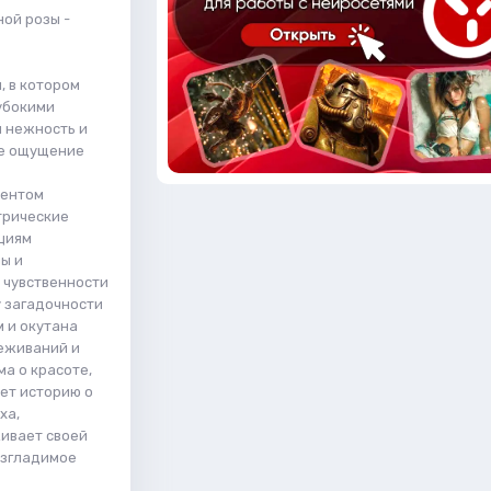
ной розы -
 в котором
лубокими
я нежность и
ие ощущение
ментом
трические
пциям
ы и
 чувственности
у загадочности
 и окутана
реживаний и
ма о красоте,
чет историю о
ха,
живает своей
изгладимое