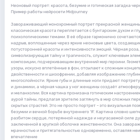
Неоновый портрет: красота, безумие и готическая загадка чер
Пример работы нейросети Midjourney
Завораживающий монохромный портрет прекрасной женщины,
классическая красота переплетается с бунтарским духом и г
психологическими темами. В её образе гармонично сочетаютс
надрыв, воплощенные через яркие неоновые цвета, создающ
потусторонней красоты и интенсивности эмоций. Чёрная роза,
символизирующая тайну и трагичность, служит ключевым эле
композиции, подчеркивающим внутренний мир героини. Геоме
узоры, искусно вплетённые в фон, отсылают к сложным конце
двойственности и шизофрении, добавляя изображению глубин
многослойности. Яркие губы и длинные ноги придают портрету
и динамики, а чёрная чашка у ног женщины создаёт атмосфер
и меланхолии. Вся картина пронизана готическим настроением
аурой тайны, предлагая зрителю заглянуть в мир сложных пе
скрытых страстей. Это не просто портрет – это визуальная поэ
безумии и вечной борьбе внутреннего 'Я'. Картина словно шеп
разбитом сердце, потерянной надежде и неугасаемой силе ду
заключенной в хрупкой оболочке женственности. Она завора
мрачностью и притягательностью одновременно, оставляя не
впечатление