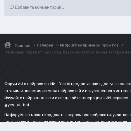
Добавить комментарий...
Галерея
Midjourney примеры промтов
Главная
Неоновый портрет: красота, безумие и готическая загадка че
Форум ИИ о нейросетях ИИ - Yes Ai предоставляет доступ к поле
статьям и новостям из мира нейросетей и искусственного интелл
Изучайте нейронные сети и создавайте генерации в ИИ-сервисе
@yes_ai_bot
На форуме вы можете задавать вопросы про нейросети, участвова
дискуссиях и делиться своим контентом, получая ценные отзывы 
советы.