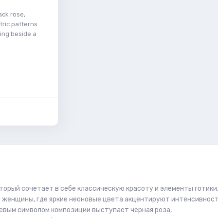
ack rose,
ric patterns
ding beside a
торый сочетает в себе классическую красоту и элементы готики
й женщины, где яркие неоновые цвета акцентируют интенсивнос
евым символом композиции выступает черная роза,