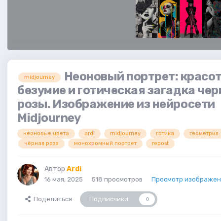
Неоновый портрет: красот
midjourney
безумие и готическая загадка чер
розы. Изображение из нейросети
Midjourney
неоновые цвета
ardi
midjourney
готика
геометрия
чёрная роза
монохромный портрет
repost
Автор
Ardi
16 мая, 2025
518 просмотров
Просмотр изображени
Поделиться
Подписчики
0