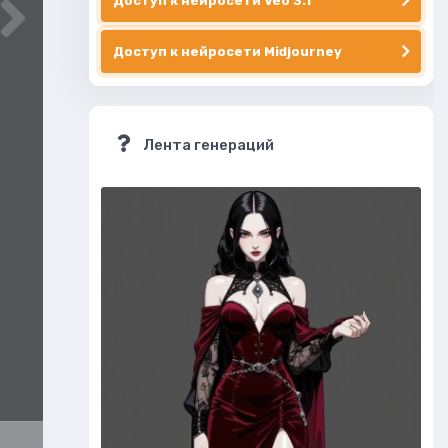
Доступ к нейросети Veo 3.1
Доступ к нейросети Midjourney
Лента генераций