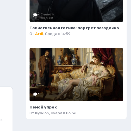
1
Таинственная готика: портрет загадочной девушки на крыше. Изображение из нейросети Midjourney
От
Ardi
,
Среда в 14:59
1
Немой упрек
,
От
iliya665
,
Вчера в 03:36
ть