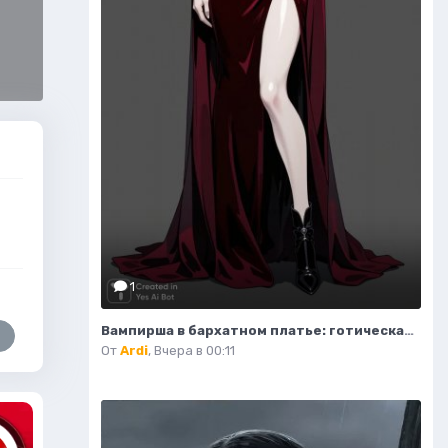
1
Вампирша в бархатном платье: готическая элегантность и таинственная красота ночи. Изображение из нейросети Flux Ai
От
Ardi
,
Вчера в 00:11