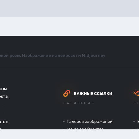
рной розы. Изображение из нейросети Midjourney
зным
ВАЖНЫЕ ССЫЛКИ
екта.
НАВИГАЦИЯ
Р
Галерея изображений
ть в
и
Наше сообщество
Официальный сайт