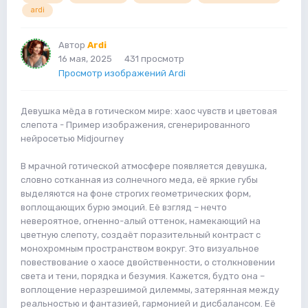
ardi
Автор
Ardi
16 мая, 2025
431 просмотр
Просмотр изображений Ardi
Девушка мёда в готическом мире: хаос чувств и цветовая
слепота - Пример изображения, сгенерированного
нейросетью Midjourney
В мрачной готической атмосфере появляется девушка,
словно сотканная из солнечного меда, её яркие губы
выделяются на фоне строгих геометрических форм,
воплощающих бурю эмоций. Её взгляд – нечто
невероятное, огненно-алый оттенок, намекающий на
цветную слепоту, создаёт поразительный контраст с
монохромным пространством вокруг. Это визуальное
повествование о хаосе двойственности, о столкновении
света и тени, порядка и безумия. Кажется, будто она –
воплощение неразрешимой дилеммы, затерянная между
реальностью и фантазией, гармонией и дисбалансом. Её