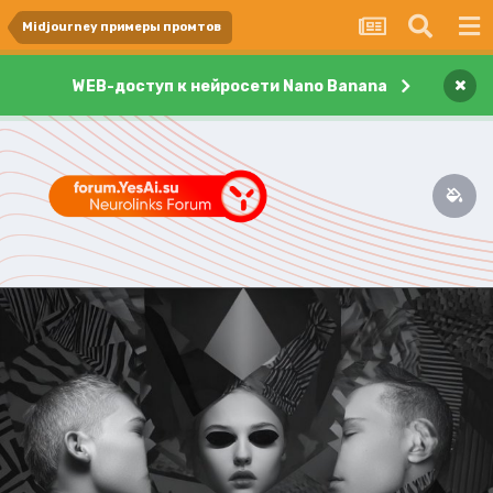
Midjourney примеры промтов
×
WEB-доступ к нейросети Nano Banana