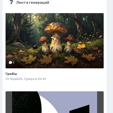
Лента генераций
1
Грибы
От
iliya665
,
Среда в 06:41