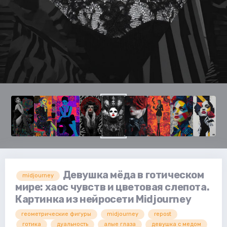
Девушка мёда в готическом
midjourney
мире: хаос чувств и цветовая слепота.
Картинка из нейросети Midjourney
геометрические фигуры
midjourney
repost
готика
дуальность
алые глаза
девушка с медом