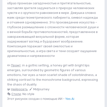
образ пронизан загадочностью и притягательностью,
заставляя зрителя задуматься о природе человеческих
чувств и о хрупкости равновесия в мире. Девушка словно
маяк среди геометрического лабиринта, символ надежды
и отчаяния одновременно. Это произведение искусства –
глубокое размышление о сложности человеческой души и
о вечной борьбе противоположностей, представленное в
завораживающей визуальной форме, которая
задерживает взгляд и будоражит воображение.
Композиция поражает своей смелостью и
оригинальностью, а игра света и тени создает ощущение
драматизма и напряженности
✏️
Промт
: in a gothic setting, a honey girl with bright lips
emerges, surrounded by geometric figures of various
emotions, her eyes a neon scarlet shade of colorblindness, a
striking contrast to the monochrome background, expressing
the chaos of duality.
🧩
Нейросеть
: 🖌 Midjourney
🎭
Стили
: No style
Этот рисунок создан с помощью ИИ -
Yes Ai