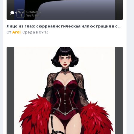
1
Лицо из глаз: сюрреалистическая иллюстрация в стиле минимализма. Нейронная сеть Миджорни
От
Ardi
,
Среда в 09:13