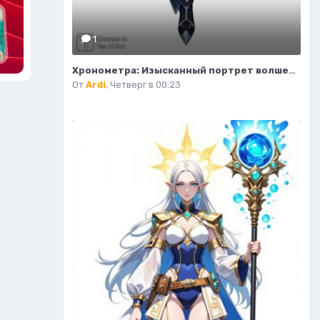
1
Хронометра: Изысканный портрет волшебницы времени и моды. Изображение из нейронной сети Flux Ai
От
Ardi
,
Четверг в 00:23