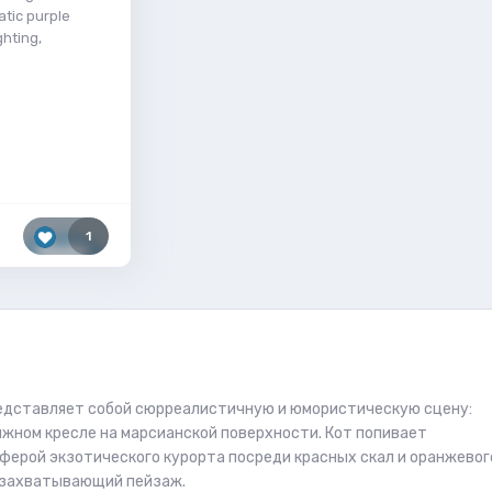
atic purple
ghting,
1
редставляет собой сюрреалистичную и юмористическую сцену:
жном кресле на марсианской поверхности. Кот попивает
ферой экзотического курорта посреди красных скал и оранжевог
я захватывающий пейзаж.