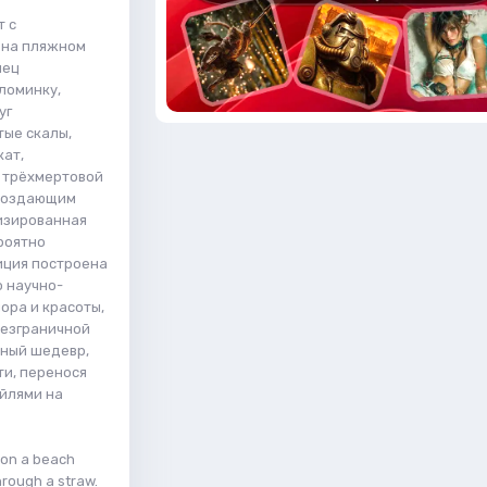
т с
 на пляжном
мец
ломинку,
уг
тые скалы,
кат,
 трёхмертовой
 создающим
изированная
роятно
иция построена
о научно-
ора и красоты,
безграничной
ьный шедевр,
ти, перенося
ейлями на
d on a beach
through a straw.