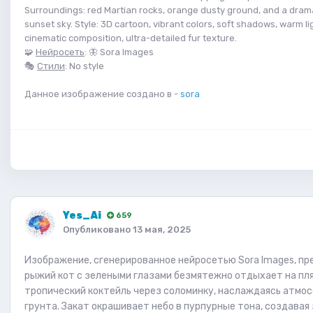
Surroundings: red Martian rocks, orange dusty ground, and a dram
sunset sky. Style: 3D cartoon, vibrant colors, soft shadows, warm li
cinematic composition, ultra-detailed fur texture.
🧩
Нейросеть
: 🦋 Sora Images
🎭
Стили
: No style
Данное изображение создано в -
sora
Yes_Ai
659
Опубликовано
13 мая, 2025
Изображение, сгенерированное нейросетью Sora Images, п
рыжий кот с зелеными глазами безмятежно отдыхает на пля
тропический коктейль через соломинку, наслаждаясь атмос
грунта. Закат окрашивает небо в пурпурные тона, создава