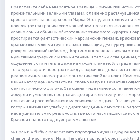
Представьте себе невероятное зрелище – рыжий пушистый ко
пронзительными зелёными глазами, блаженно растянувшийся
кресле прямо на поверхности Марса! Этот удивительный пито
наслаждается тропическим коктейлем, потягивая его через со
словно самый обычный обитатель экзотического курорта. Вокр
простирается фантастический марсианский пейзаж: краснова
оранжевый пыльный грунт и захватывающий дух пурпурный за
раскрашивающий небосвод. Картина выполнена в ярком стиле
мультяшной графики с мягкими тенями и тёплым освещением,
ощущение уюта и тепла даже на чужой планете. Ультрадетал
текстура шерсти передаёт каждую ворсинку, делая кота неве
реалистичным, несмотря на фантастический контекст. Композ
в кинематографическом стиле, словно кадр из захватывающег
фантастического фильма. Эта сцена – идеальное сочетание юм
абсурда и умиления, предлагающее зрителю окунуться в мир 
фантазии и расслабленного марсианского отдыха. Это визуал
который вызывает улыбку и дарит ощущение лёгкости и радос
нас в удивительную реальность, где коты наслаждаются кокт
Красной планете под пурпурным закатом
✏️
Промт
: A fluffy ginger cat with bright green eyes is lying relaxe
chair on the surface of Mars. The cat is sipping a tropical cocktail 