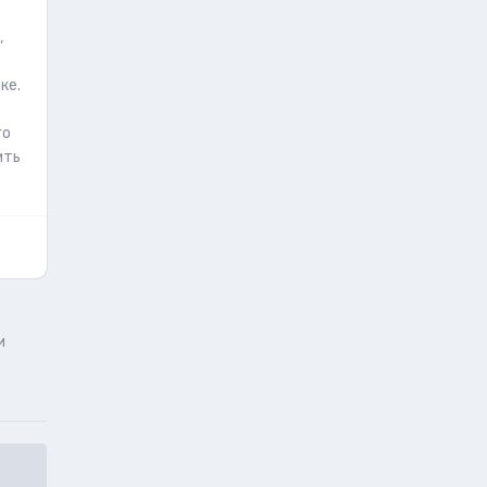
,
ке.
го
ить
и