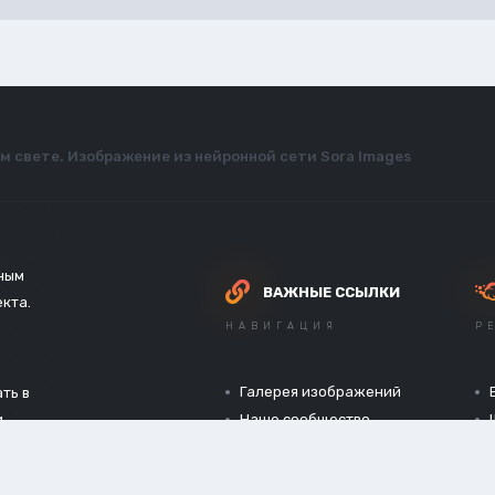
м свете. Изображение из нейронной сети Sora Images
зным
ВАЖНЫЕ ССЫЛКИ
екта.
НАВИГАЦИЯ
Р
Галерея изображений
ть в
и
Наше сообщество
Официальный сайт
Конфиденциальность