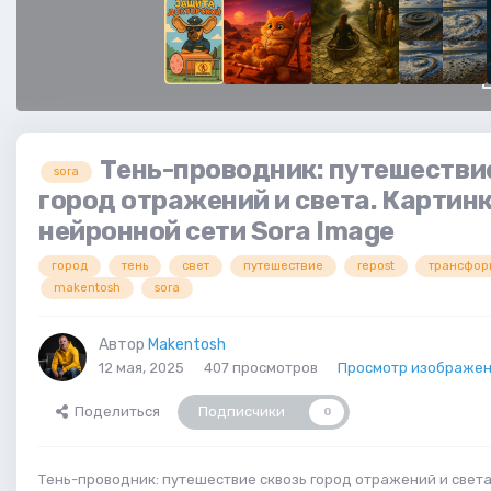
Тень-проводник: путешестви
sora
город отражений и света. Картинк
нейронной сети Sora Image
город
тень
свет
путешествие
repost
трансфор
makentosh
sora
Автор
Makentosh
12 мая, 2025
407 просмотров
Просмотр изображен
Поделиться
Подписчики
0
Тень-проводник: путешествие сквозь город отражений и света