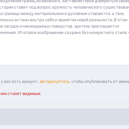
еодоления границ возможного, заставляя героя довериться свое
История ставит под вопрос хрупкость человеческого существова
е границы между материальным и духовным стираются, а тень
оиска истины внутри себя и принятия новой реальности. В этом
 загадок и неожиданных поворотов, зритель приглашается
енениях. Итоговое изображение создано без конкретного стиля, 
у вас есть аккаунт,
авторизуйтесь
, чтобы опубликовать от имен
чем станет видимым.