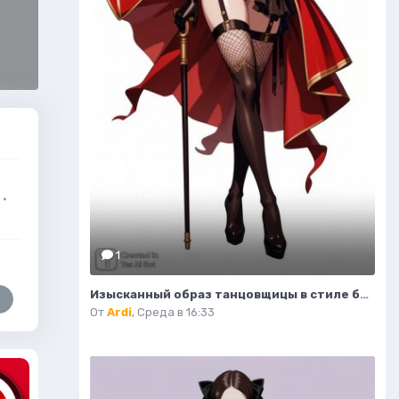
·
1
Изысканный образ танцовщицы в стиле бурлеск и модной иллюстрации. Нейронная сеть Flux
От
Ardi
,
Среда в 16:33