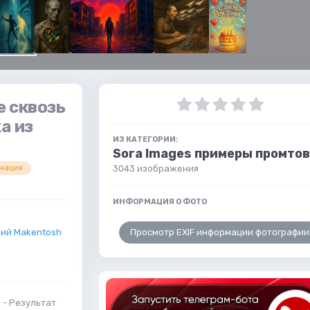
е сквозь
а из
ИЗ КАТЕГОРИИ:
Sora Images примеры промтов
3043 изображения
мация
ИНФОРМАЦИЯ О ФОТО
Просмотр EXIF информации фотографии
ий Makentosh
 - Результат