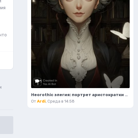
й
ния
что
1
и
Неогothic элегия: портрет аристократки в темном величии библиотеки. Картинка из нейронной сети Миджорни
От
Ardi
,
Среда в 14:58