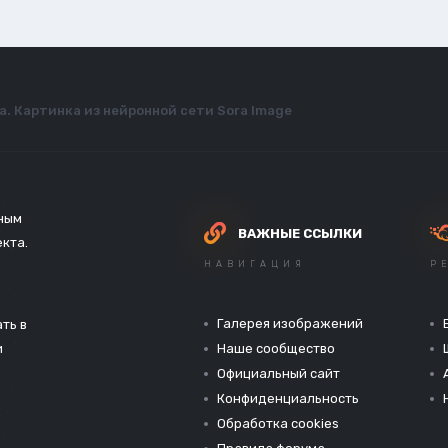
а. Картинка из нейронной сети Sora Image
зным
ВАЖНЫЕ ССЫЛКИ
екта.
НАВИГАЦИЯ
Р
Галерея изображений
ть в
и
Наше сообщество
Официальный сайт
Конфиденциальность
Обработка cookies