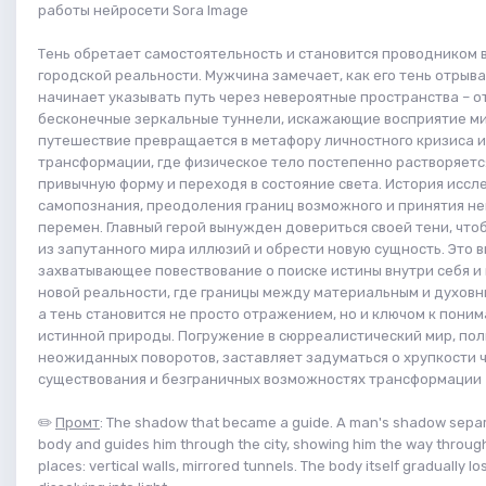
работы нейросети Sora Image
Тень обретает самостоятельность и становится проводником 
городской реальности. Мужчина замечает, как его тень отрыва
начинает указывать путь через невероятные пространства – о
бесконечные зеркальные туннели, искажающие восприятие ми
путешествие превращается в метафору личностного кризиса и
трансформации, где физическое тело постепенно растворяется
привычную форму и переходя в состояние света. История иссл
самопознания, преодоления границ возможного и принятия н
перемен. Главный герой вынужден довериться своей тени, что
из запутанного мира иллюзий и обрести новую сущность. Это 
захватывающее повествование о поиске истины внутри себя и
новой реальности, где границы между материальным и духовн
а тень становится не просто отражением, но и ключом к пони
истинной природы. Погружение в сюрреалистический мир, пол
неожиданных поворотов, заставляет задуматься о хрупкости 
существования и безграничных возможностях трансформации
✏️
Промт
: The shadow that became a guide. A man's shadow separ
body and guides him through the city, showing him the way throug
places: vertical walls, mirrored tunnels. The body itself gradually lo