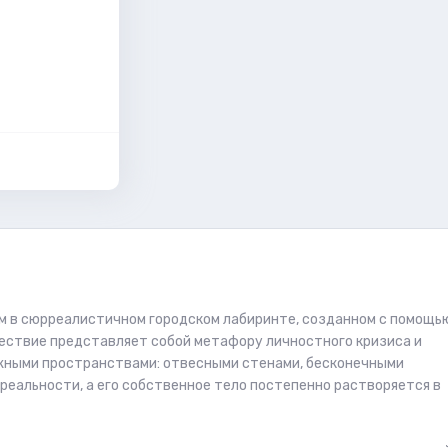
ом в сюрреалистичном городском лабиринте, созданном с помощь
ествие представляет собой метафору личностного кризиса и
ожными пространствами: отвесными стенами, бесконечными
реальности, а его собственное тело постепенно растворяется в