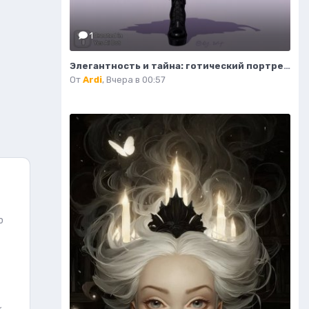
1
Элегантность и тайна: готический портрет изящной модели в деталях. Изображение из нейронной сети Flux Ai
От
Ardi
,
Вчера в 00:57
ю