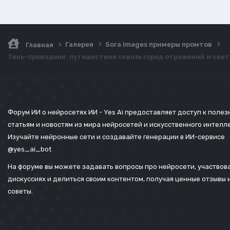
Галерея
Sora Images примеры промтов
Главная
Тень-проводник: путешествие сквозь город отражений и свет
Форум ИИ о нейросетях ИИ - Yes Ai предоставляет доступ к поле
статьям и новостям из мира нейросетей и искусственного интелл
Изучайте нейронные сети и создавайте генерации в ИИ-сервисе
@yes_ai_bot
На форуме вы можете задавать вопросы про нейросети, участвова
дискуссиях и делиться своим контентом, получая ценные отзывы 
советы.