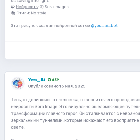
dissolving into light.
🧩
Нейросеть
: 🦋 Sora Images
🎭
Стили
: No style
Этот рисунок создан нейронной сетью
@yes_ai_bot
Yes_Ai
659
Опубликовано
13 мая, 2025
Тень, отделившись от человека, становится его проводник
нейросети Sora Image. Это визуально ошеломляющее путеш
трансформации главного героя. Он сталкивается с невозм
зеркальными туннелями, которые искажают его восприятие 
свете.