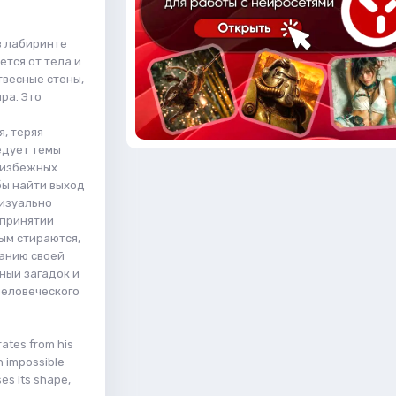
в лабиринте
ется от тела и
твесные стены,
ра. Это
, теряя
едует темы
еизбежных
бы найти выход
визуально
 принятии
ым стираются,
манию своей
ный загадок и
человеческого
ates from his
h impossible
ses its shape,