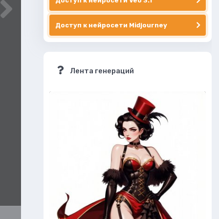
Доступ к нейросети Veo 3.1
Доступ к нейросети Midjourney
Лента генераций