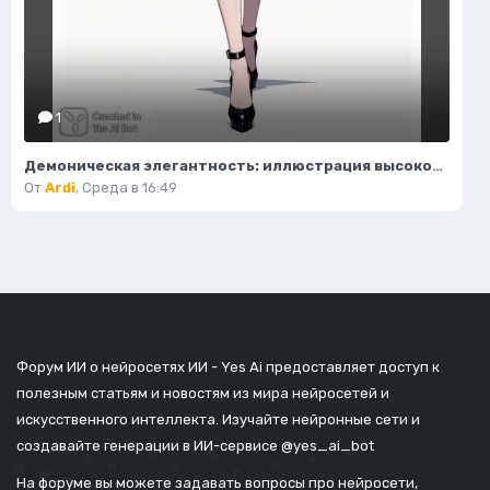
1
Демоническая элегантность: иллюстрация высокой моды в стиле фэнтези. Нейросеть Flux.1
От
Ardi
,
Среда в 16:49
Форум ИИ о нейросетях ИИ - Yes Ai предоставляет доступ к
полезным статьям и новостям из мира нейросетей и
искусственного интеллекта. Изучайте нейронные сети и
создавайте генерации в ИИ-сервисе
@yes_ai_bot
На форуме вы можете задавать вопросы про нейросети,