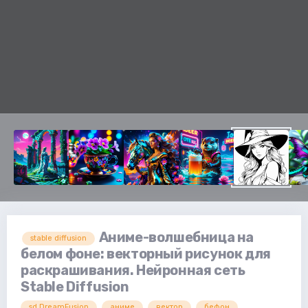
Аниме-волшебница на
stable diffusion
белом фоне: векторный рисунок для
раскрашивания. Нейронная сеть
Stable Diffusion
sd.DreamFusion
аниме
вектор
бефон