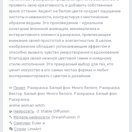
проявить свою креативность и добавить собственные
яркие оттенки. Акцент на белом цвете создает ощущение
чистоты и невинности, контрастируя с мистическим
образом ведьмы. Это произведение – идеальное
сочетание японской анимации, минимализма и
интерактивного элемента раскраски, привлекающее
внимание своей простотой и элегантностью. В целом,
изображение обладает успокаивающим эффектом и
способно вызвать чувство умиротворения и вдохновения
благодаря своей нежной цветовой гамме и изящному
стилю исполнения. Это прекрасный выбор для тех, кто
ценит искусство в его самых чистых формах и любит
экспериментировать с цветом и дизайном
✏️
Промт
: Раскраска. Белый фон. Много белого. Раскраска.
Вектор. Белый фон. Много белого. Раскраска. Белый фон.
Раскраска.
anime woman witch
🧩
Нейросеть
: 🎨 Stable Diffusion
🔨
Модель нейросети
: DreamFusion 💠
🔧
Сэмплер
: Euler a
🎭
Стили
: LineArt