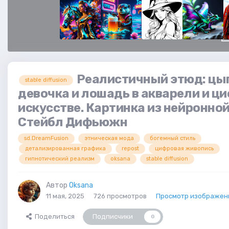
Реалистичный этюд: цы
stable diffusion
девочка и лошадь в акварели и ц
искусстве. Картинка из нейронной
Стейбл Дифьюжн
sd.DreamFusion
этническая мода
богемный стиль
детализированная графика
repost
цифровая живопись
гипнотический реализм
oksana
stable diffusion
Автор
Oksana
11 мая, 2025
726 просмотров
Просмотр изображен
Поделиться
Подписчики
0