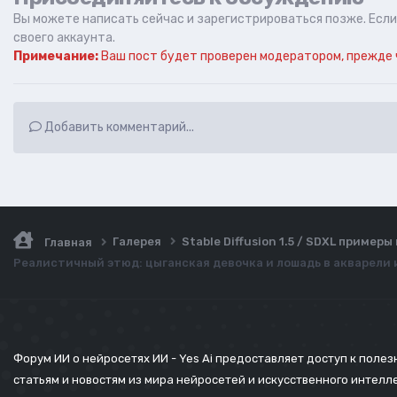
Вы можете написать сейчас и зарегистрироваться позже. Если 
своего аккаунта.
Примечание:
Ваш пост будет проверен модератором, прежде 
Добавить комментарий...
Галерея
Stable Diffusion 1.5 / SDXL пример
Главная
Реалистичный этюд: цыганская девочка и лошадь в акварели
Форум ИИ о нейросетях ИИ - Yes Ai предоставляет доступ к поле
статьям и новостям из мира нейросетей и искусственного интелл