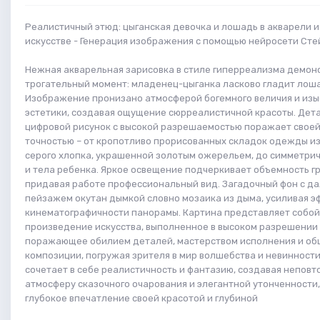
Реалистичный этюд: цыганская девочка и лошадь в акварели 
искусстве - Генерация изображения с помощью нейросети Ст
Нежная акварельная зарисовка в стиле гиперреализма демон
трогательный момент: младенец-цыганка ласково гладит лош
Изображение пронизано атмосферой богемного величия и из
эстетики, создавая ощущение сюрреалистичной красоты. Де
цифровой рисунок с высокой разрешаемостью поражает свое
точностью – от кропотливо прорисованных складок одежды из
серого хлопка, украшенной золотым ожерельем, до симметрич
и тела ребенка. Яркое освещение подчеркивает объемность г
придавая работе профессиональный вид. Загадочный фон с д
пейзажем окутан дымкой словно мозаика из дыма, усиливая э
кинематографичности панорамы. Картина представляет собо
произведение искусства, выполненное в высоком разрешении 
поражающее обилием деталей, мастерством исполнения и об
композиции, погружая зрителя в мир волшебства и невинности
сочетает в себе реалистичность и фантазию, создавая непов
атмосферу сказочного очарования и элегантной утонченности,
глубокое впечатление своей красотой и глубиной