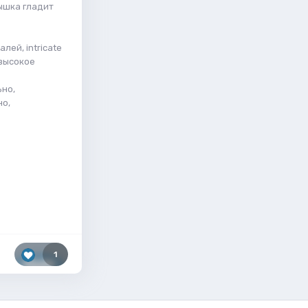
ышка гладит
лей, intricate
 высокое
ьно,
но,
1