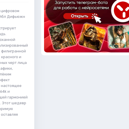
и цифровом
ейбл Дифьюжн
стрирует
адь.
ысканной
тализированный
й филигранной
 красного и
ных черт лица
рафики,
алёким
ффект
й настоящее
64k и
щей гармонией
. Этот шедевр
торимую
 оставляя