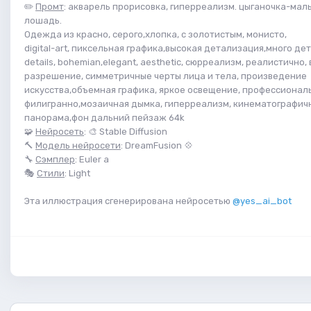
✏️
Промт
: акварель прорисовка, гиперреализм. цыганочка-мал
лошадь.
Одежда из красно, серого,хлопка, с золотистым, монисто,
digital-art, пиксельная графика,высокая детализация,много дета
details, bohemian,elegant, aesthetic, сюрреализм, реалистично,
разрешение, симметричные черты лица и тела, произведение
искусства,объемная графика, яркое освещение, профессионал
филигранно,мозаичная дымка, гиперреализм, кинематографич
панорама,фон дальний пейзаж 64k
🧩
Нейросеть
: 🎨 Stable Diffusion
🔨
Модель нейросети
: DreamFusion 💠
🔧
Сэмплер
: Euler a
🎭
Стили
: Light
Эта иллюстрация сгенерирована нейросетью
@yes_ai_bot