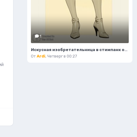
1
Искусная изобретательница в стимпанк образе: уверенность и элегантность в деталях. Нейросеть Flux
От
Ardi
,
Четверг в 00:27
ий