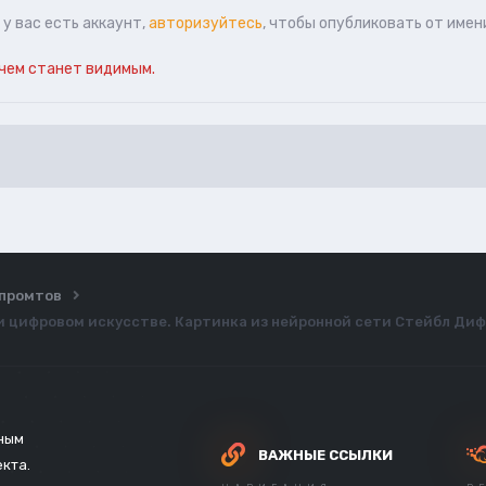
у вас есть аккаунт,
авторизуйтесь
, чтобы опубликовать от имен
чем станет видимым.
ы промтов
 и цифровом искусстве. Картинка из нейронной сети Стейбл Ди
зным
ВАЖНЫЕ ССЫЛКИ
екта.