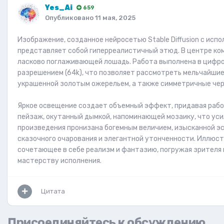
Yes_Ai
659
Опубликовано
11 мая, 2025
Изображение, созданное нейросетью Stable Diffusion с испол
представляет собой гиперреалистичный этюд. В центре ко
ласково поглаживающей лошадь. Работа выполнена в цифро
разрешением (64k), что позволяет рассмотреть мельчайшие 
украшенной золотым ожерельем, а также симметричные черт
Яркое освещение создает объемный эффект, придавая рабо
пейзаж, окутанный дымкой, напоминающей мозаику, что ус
произведения пронизана богемным величием, изысканной э
сказочного очарования и элегантной утонченности. Иллюс
сочетающее в себе реализм и фантазию, погружая зрителя 
мастерству исполнения.
Цитата
Присоединяйтесь к обсуждению