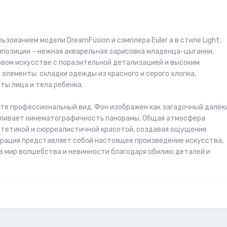
ьзованием модели DreamFusion и сэмплера Euler a в стиле Light,
мпозиции – нежная акварельная зарисовка младенца-цыганки,
вом искусстве с поразительной детализацией и высоким
элементы: складки одежды из красного и серого хлопка,
ы лица и тела ребенка.
те профессиональный вид. Фон изображен как загадочный далёк
иливает кинематографичность панорамы. Общая атмосфера
стетикой и сюрреалистичной красотой, создавая ощущение
трация представляет собой настоящее произведение искусства,
в мир волшебства и невинности благодаря обилию деталей и