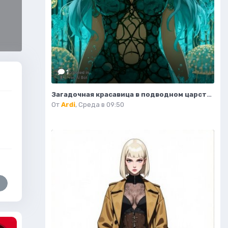
1
Загадочная красавица в подводном царстве свентилиящих водорослей и коралловых арках. Нейронная сеть Миджорни
От
Ardi
,
Среда в 09:50