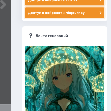
Доступ к нейросети Veo 3.1
Доступ к нейросети Midjourney
Лента генераций