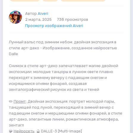
Автор
Aiveri
2 марта, 2025
738 просмотров
Просмотр изображений Aiveri
Лунный вальс под зимним небом: двойная экспозиция в
стиле арт-деко - Изображение, созданное нейросетью
Dalle
Снимок в стиле арт-деко запечатлевает магию двойной
экспозиции: молодые танцоры в лунном свете плавно
переходят к зимнему вечеру с падающим снегом и
искрящимися огнями фонарей, создавая
зенталографический рисунок из света и теней
✏️
Промт
: Двойная экспозиция: портрет молодой пары,
танцующей под луной, переходящий в зимний вечер с
падающим снегом и мерцающими огнями фонарей, в стиле
арт-деко, элегантные линии, романтическая атмосфера,
зентагл
🧩
Нейросеть
: 🔮 DALLE-3 [Multi-image]