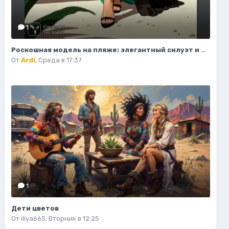
1
Роскошная модель на пляже: элегантный силуэт и изысканный стиль. Картинка из нейросети Flux.1
От
Ardi
,
Среда в 17:37
1
Дети цветов
От
iliya665
,
Вторник в 12:25