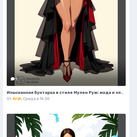
1
Изысканная бунтарка в стиле Мулен Руж: мода и элегантность. Генерация из нейронной сети Flux Ai
От
Ardi
,
Среда в 16:30