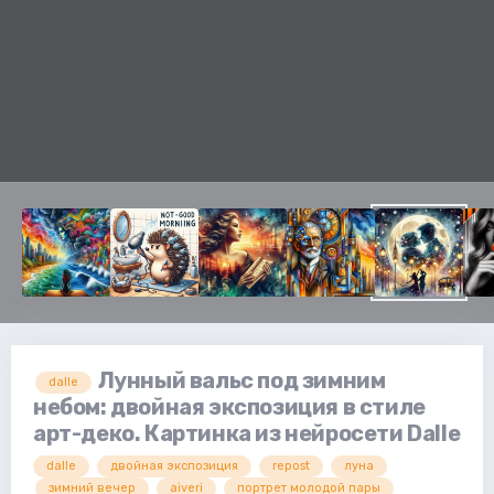
Лунный вальс под зимним
dalle
небом: двойная экспозиция в стиле
арт-деко. Картинка из нейросети Dalle
dalle
двойная экспозиция
repost
луна
зимний вечер
aiveri
портрет молодой пары