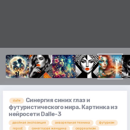
Синергия синих глаз и
dalle
футуристического мира. Картинка из
нейросети Dalle-3
двойная экспозиция
акварельная техника
футуризм
repost
синеглазая женщина
сюрреализм