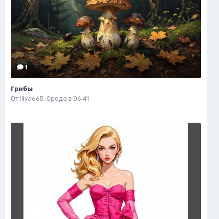
1
Грибы
От
iliya665
,
Среда в 06:41