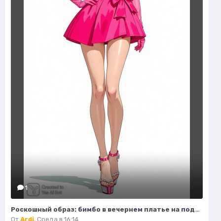
1
Роскошный образ: бимбо в вечернем платье на подиуме. Генерация из нейронной сети Flux 1
От
Ardi
,
Среда в 16:14