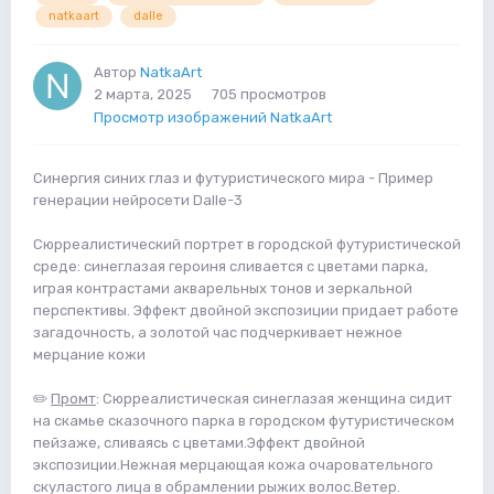
natkaart
dalle
Автор
NatkaArt
2 марта, 2025
705 просмотров
Просмотр изображений NatkaArt
Синергия синих глаз и футуристического мира - Пример
генерации нейросети Dalle-3
Сюрреалистический портрет в городской футуристической
среде: синеглазая героиня сливается с цветами парка,
играя контрастами акварельных тонов и зеркальной
перспективы. Эффект двойной экспозиции придает работе
загадочность, а золотой час подчеркивает нежное
мерцание кожи
✏️
Промт
: Сюрреалистическая синеглазая женщина сидит
на скамье сказочного парка в городском футуристическом
пейзаже, сливаясь с цветами.Эффект двойной
экспозиции.Нежная мерцающая кожа очаровательного
скуластого лица в обрамлении рыжих волос.Ветер.