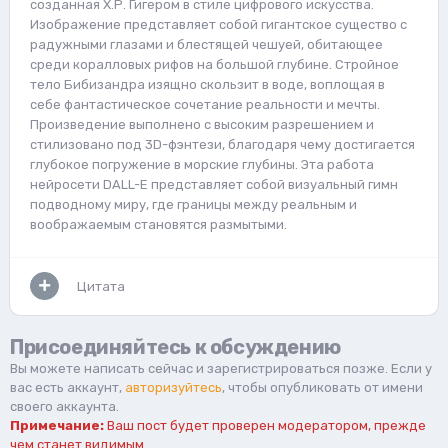
созданная Х.Р. Гигером в стиле цифрового искусства.
Изображение представляет собой гигантское существо с
радужными глазами и блестящей чешуей, обитающее
среди коралловых рифов на большой глубине. Стройное
тело Бибизандра изящно скользит в воде, воплощая в
себе фантастическое сочетание реальности и мечты.
Произведение выполнено с высоким разрешением и
стилизовано под 3D-фэнтези, благодаря чему достигается
глубокое погружение в морские глубины. Эта работа
нейросети DALL-E представляет собой визуальный гимн
подводному миру, где границы между реальным и
воображаемым становятся размытыми.
Цитата
Присоединяйтесь к обсуждению
Вы можете написать сейчас и зарегистрироваться позже. Если у
вас есть аккаунт,
авторизуйтесь
, чтобы опубликовать от имени
своего аккаунта.
Примечание:
Ваш пост будет проверен модератором, прежде
чем станет видимым.