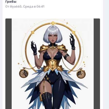
Грибы
От
iliya665
,
Среда в 06:41