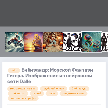
Бибизандр: Морской Фантазм
dalle
Гигера. Изображение из нейронной
сети Dalle
мерцающая чешуя
глубокий океан
бибизандр
makentosh
repost
dalle
радужные глаза
коралловые рифы