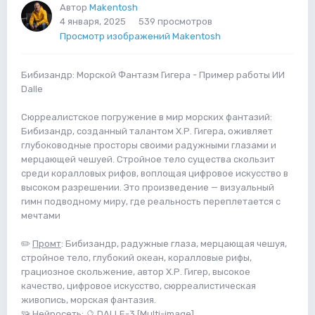
Автор
Makentosh
4 января, 2025
539 просмотров
Просмотр изображений Makentosh
Бибизандр: Морской Фантазм Гигера - Пример работы ИИ
Dalle
Сюрреалистское погружение в мир морских фантазий:
Бибизандр, созданный талантом Х.Р. Гигера, оживляет
глубоководные просторы своими радужными глазами и
мерцающей чешуей. Стройное тело существа скользит
среди коралловых рифов, воплощая цифровое искусство в
высоком разрешении. Это произведение — визуальный
гимн подводному миру, где реальность переплетается с
мечтами
✏️
Промт
: Бибизандр, радужные глаза, мерцающая чешуя,
стройное тело, глубокий океан, коралловые рифы,
грациозное скольжение, автор Х.Р. Гигер, высокое
качество, цифровое искусство, сюрреалистическая
живопись, морская фантазия.
🧩
Нейросеть
: 🔮 DALLE-3 [Multi-image]