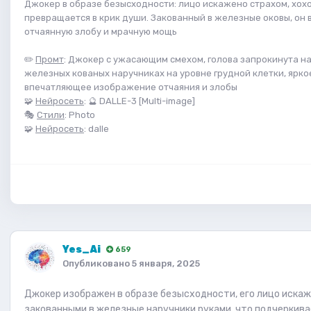
Джокер в образе безысходности: лицо искажено страхом, хох
превращается в крик души. Закованный в железные оковы, он
отчаянную злобу и мрачную мощь
✏️
Промт
: Джокер с ужасающим смехом, голова запрокинута на
железных кованых наручниках на уровне грудной клетки, ярко
впечатляющее изображение отчаяния и злобы
🧩
Нейросеть
: 🔮 DALLE-3 [Multi-image]
🎭
Стили
: Photo
🧩
Нейросеть
: dalle
Yes_Ai
659
Опубликовано
5 января, 2025
Джокер изображен в образе безысходности, его лицо искаже
закованными в железные наручники руками, что подчеркива