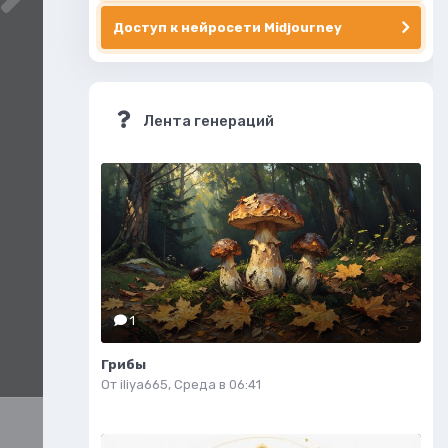
Доступ к нейросети Midjourney
Лента генераций
1
Грибы
От
iliya665
,
Среда в 06:41