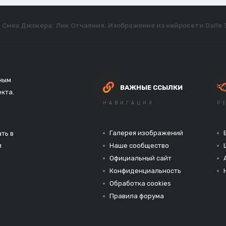
Смех Джокера: Лик Отчаяния. Изображение из нейросети Dalle 
зным
ВАЖНЫЕ ССЫЛКИ
екта.
НАВИГАЦИЯ
Р
Галерея изображений
ть в
и
Наше сообщество
Официальный сайт
Конфиденциальность
Обработка cookies
Правила форума