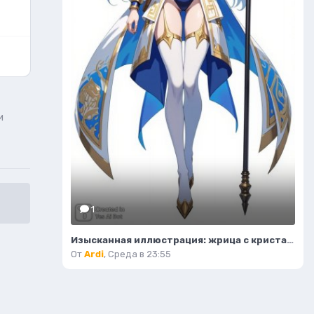
и
1
Изысканная иллюстрация: жрица с кристальным посохом и волшебным светом. Нейронная сеть Flux.1
От
Ardi
,
Среда в 23:55