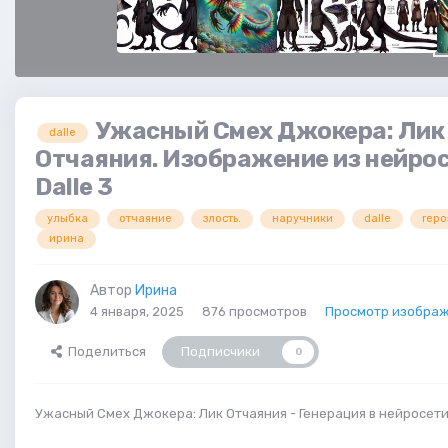
Ужасный Смех Джокера: Лик
dalle
Отчаяния. Изображение из нейро
Dalle 3
улыбка
отчаяние
злость.
наручники
dalle
repo
ирина
Автор
Ирина
4 января, 2025
876 просмотров
Просмотр изобра
Поделиться
Подписчики
0
Ужасный Смех Джокера: Лик Отчаяния - Генерация в нейросети 