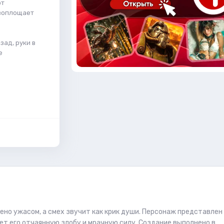
от
 воплощает
зад, руки в
е
но ужасом, а смех звучит как крик души. Персонаж представлен
ет его отчаянную злобу и мрачную силу. Создание выполнено в