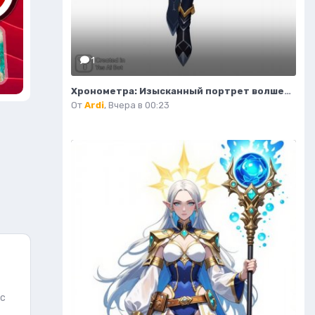
1
Хронометра: Изысканный портрет волшебницы времени и моды. Изображение из нейронной сети Flux Ai
От
Ardi
,
Вчера в 00:23
 с