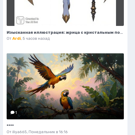
Изысканная иллюстрация: жрица с кристальным посохом и волшебным светом. Нейронная сеть Flux.1
От
Ardi
,
5 часов назад
1
****
От
iliya665
,
Понедельник в 16:16