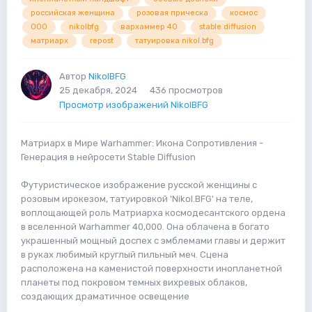
российская женщина
розовая прическа
космос
000
nikolbfg
вархаммер 40
stable diffusion
матриарх
repost
татуировка nikol.bfg
Автор
NikolBFG
25 декабря, 2024
436 просмотров
Просмотр изображений NikolBFG
Матриарх в Мире Warhammer: Икона Сопротивления -
Генерация в нейросети Stable Diffusion
Футуристическое изображение русской женщины с
розовым ирокезом, татуировкой 'Nikol.BFG' на теле,
воплощающей роль Матриарха космодесантского ордена
в вселенной Warhammer 40,000. Она облачена в богато
украшенный мощный доспех с эмблемами главы и держит
в руках любимый круглый пильный меч. Сцена
расположена на каменистой поверхности инопланетной
планеты под покровом темных вихревых облаков,
создающих драматичное освещение