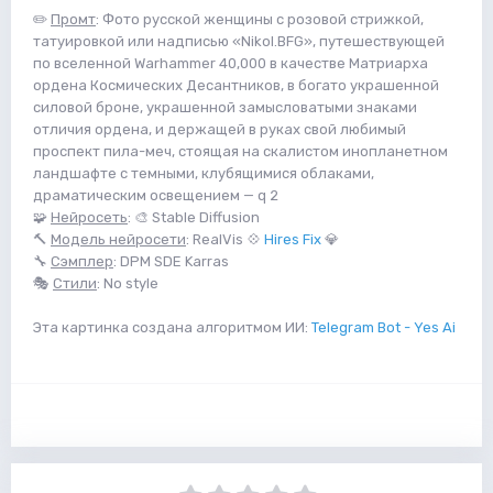
✏️
Промт
: Фото русской женщины с розовой стрижкой,
татуировкой или надписью «Nikol.BFG», путешествующей
по вселенной Warhammer 40,000 в качестве Матриарха
ордена Космических Десантников, в богато украшенной
силовой броне, украшенной замысловатыми знаками
отличия ордена, и держащей в руках свой любимый
проспект пила-меч, стоящая на скалистом инопланетном
ландшафте с темными, клубящимися облаками,
драматическим освещением — q 2
🧩
Нейросеть
: 🎨 Stable Diffusion
🔨
Модель нейросети
: RealVis 💠
Hires Fix
💎
🔧
Сэмплер
: DPM SDE Karras
🎭
Стили
: No style
Эта картинка создана алгоритмом ИИ:
Telegram Bot - Yes Ai